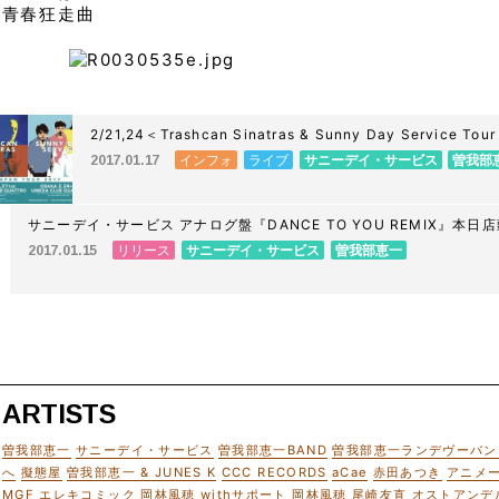
 青春狂走曲
2/21,24＜Trashcan Sinatras & Sunny Day Serv
コメントが届きました。
インフォ
ライブ
サニーデイ・サービス
曽我部
2017.01.17
サニーデイ・サービス アナログ盤『DANCE TO YOU REMIX』本
リリース
サニーデイ・サービス
曽我部恵一
2017.01.15
ARTISTS
曽我部恵一
サニーデイ・サービス
曽我部恵一BAND
曽我部恵一ランデヴーバン
へ
擬態屋
曽我部恵一 & JUNES K
CCC RECORDS
aCae
赤田あつき
アニメ
MGF
エレキコミック
岡林風穂 withサポート
岡林風穂
尾崎友直
オストアンデ