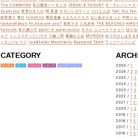
The COMMONS
笹口騒音ハーモニカ
JEBSKI & YOGURT
ザ・テレパシーズ
Superyou
世界のきたの
関 美彦
タカハシヨウヘイ
たけとんぼ
Tam Yos Ten
鉄骨渡り
東行
tomohiro
豊田道倫
とんちピクルス
ないあがらせっと
中村ジョ
haikarahakuti
Hi,how are you?
灰村マオ
八丸於冬
THE BEACHES
HIRO
Fascism
冬の踊り子
paint in watercolour
ホテル ニュートーキョー
ほりゆ
ルフ
ミックスナッツハウス
三輪二郎
森脇ひとみ
MOROHA
ゆうやけしはす＆
ンタンパレード
Lee&Small Mountains
Raymond Team
ワッツーシゾンビ
CATEGORY
ARCH
2050 /
1
インフォ
ライブ
リリース
メディア
ライブアーカイブ
2026 /
2
3
2025 /
1
2
2024 /
1
2
2023 /
1
2
2022 /
1
3
2021 /
1
2
2020 /
1
2
2019 /
1
2
2018 /
1
2
2017 /
1
2
2016 /
1
2