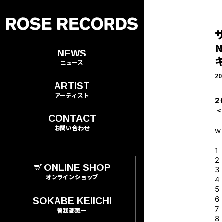
N
NEWS
ニュース
20
ARTIST
アーティスト
2
＜
CONTACT
お問い合わせ
w
1
2
ONLINE SHOP
3
オンラインショップ
4
5
6
SOKABE KEIICHI
7
曽我部恵一
8