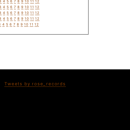
3
4
5
6
7
8
9
10
11
12
3
4
5
6
7
8
9
10
11
12
3
4
5
6
7
8
9
10
11
12
3
4
5
6
7
8
9
10
11
12
3
4
5
6
7
8
9
10
11
12
Tweets by rose_records