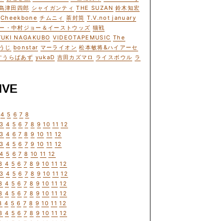
島津田四郎
シャイガンティ
THE SUZAN
鈴木知宏
Cheekbone
チムニィ
茶封筒
T.V.not january
ー・中村ジョー＆イーストウッズ
猫戦
YUKI NAGAKUBO
VIDEOTAPEMUSIC
The
うじ
bonstar
マーライオン
松本敏将&ハイアーセ
すうらばあず
yukaD
吉田カズマロ
ライスボウル
ラ
IVE
4
5
6
7
8
3
4
5
6
7
8
9
10
11
12
3
4
6
7
8
9
10
11
12
3
4
5
6
7
9
10
11
12
4
5
6
7
8
10
11
12
3
4
5
6
7
8
9
10
11
12
3
4
5
6
7
8
9
10
11
12
3
4
5
6
7
8
9
10
11
12
3
4
5
6
7
8
9
10
11
12
3
4
5
6
7
8
9
10
11
12
3
4
5
6
7
8
9
10
11
12