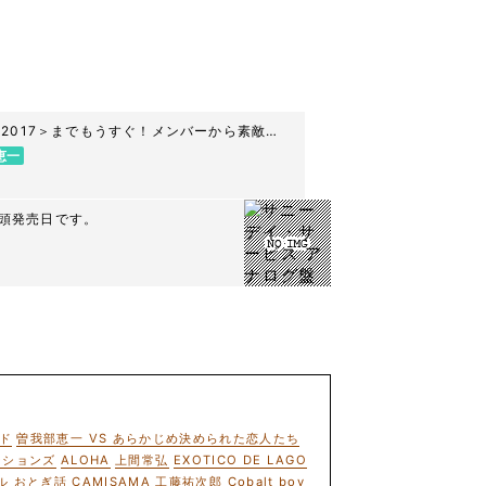
ice Tour 2017＞までもうすぐ！メンバーから素敵な
恵一
日店頭発売日です。
ド
曽我部恵一 VS あらかじめ決められた恋人たち
ーションズ
ALOHA
上間常弘
EXOTICO DE LAGO
ル
おとぎ話
CAMISAMA
工藤祐次郎
Cobalt boy