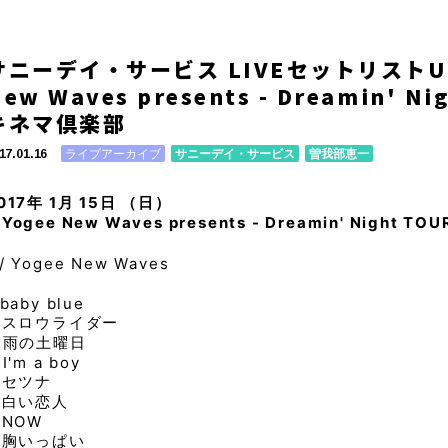
サニーデイ・サービス LIVEセットリストUP
ew Waves presents - Dreamin' N
キネマ倶楽部
ライブアーカイブ
サニーデイ・サービス
曽我部恵一
17.01.16
017年 1月 15日 （日）
Yogee New Waves presents - Dreamin' Night
/ Yogee New Waves
 baby blue
 スロウライダー
 雨の土曜日
 I'm a boy
 セツナ
 白い恋人
 NOW
 胸いっぱい