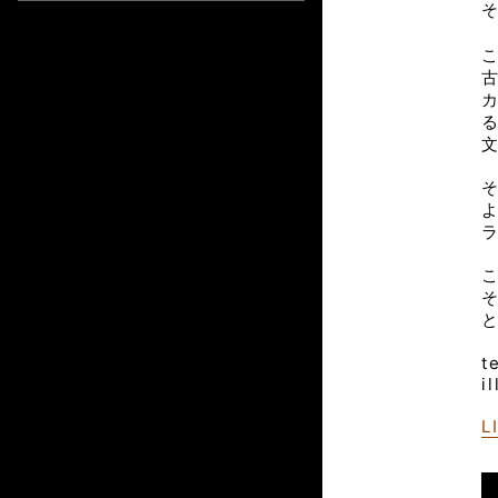
t
i
L