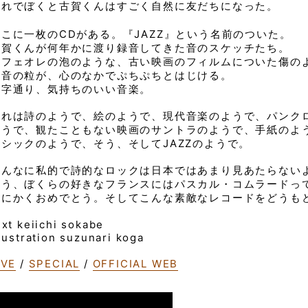
それでぼくと古賀くんはすごく自然に友だちになった。
ここに一枚のCDがある。『JAZZ』という名前のついた。
古賀くんが何年かに渡り録音してきた音のスケッチたち。
カフェオレの泡のような、古い映画のフィルムについた傷の
る音の粒が、心のなかでぷちぷちとはじける。
文字通り、気持ちのいい音楽。
それは詩のようで、絵のようで、現代音楽のようで、パンク
ようで、観たこともない映画のサントラのようで、手紙のよ
ラシックのようで、そう、そしてJAZZのようで。
こんなに私的で詩的なロックは日本ではあまり見あたらない
そう、ぼくらの好きなフランスにはパスカル・コムラードっ
とにかくおめでとう。そしてこんな素敵なレコードをどうも
ext keiichi sokabe
llustration suzunari koga
IVE
/
SPECIAL
/
OFFICIAL WEB