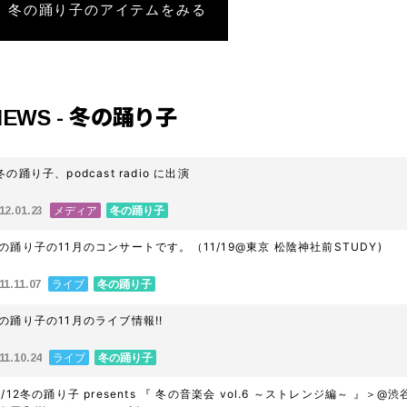
冬の踊り子のアイテムをみる
NEWS - 冬の踊り子
冬の踊り子、podcast radio に出演
メディア
冬の踊り子
12.01.23
の踊り子の11月のコンサートです。（11/19@東京 松陰神社前STUDY)
ライブ
冬の踊り子
11.11.07
の踊り子の11月のライブ情報!!
ライブ
冬の踊り子
11.10.24
0/12冬の踊り子 presents 『 冬の音楽会 vol.6 ～ストレンジ編～ 』＞