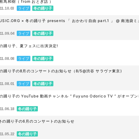
有馬和樹（ from おとぎ話 ）
ライブ
冬の踊り子
11.10.03
MUSIC.ORG × 冬の踊り子 prese
ライブ
冬の踊り子
11.09.04
の踊り子、夏フェスに出演決定!
ライブ
冬の踊り子
11.08.08
の踊り子の8月のコンサートのお知らせ（8/5@渋谷 サラヴァ東京)
ライブ
冬の踊り子
11.08.01
の踊り子の YouTube 動画チャンネル “ Fuyuno Odorico TV ” がオー
冬の踊り子
11.06.18
冬の踊り子の6月のコンサートのお知らせ
冬の踊り子
11.05.22