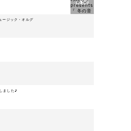
nts 「 おかわり自由 part.1 」 @ 南池袋ミュージック・オルグ
プンしました♪