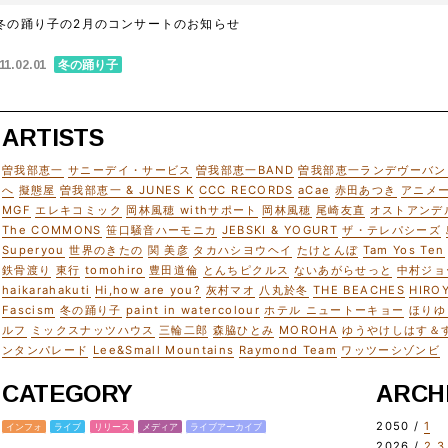
冬の踊り子の2月のコンサートのお知らせ
冬の踊り子
11.02.01
ARTISTS
曽我部恵一
サニーデイ・サービス
曽我部恵一BAND
曽我部恵一ランデヴーバン
へ
擬態屋
曽我部恵一 & JUNES K
CCC RECORDS
aCae
赤田あつき
アニメ
MGF
エレキコミック
岡林風穂 withサポート
岡林風穂
尾崎友直
オストアンデ
The COMMONS
笹口騒音ハーモニカ
JEBSKI & YOGURT
ザ・テレパシーズ
Superyou
世界のきたの
関 美彦
タカハシヨウヘイ
たけとんぼ
Tam Yos Ten
鉄骨渡り
東行
tomohiro
豊田道倫
とんちピクルス
ないあがらせっと
中村ジョ
haikarahakuti
Hi,how are you?
灰村マオ
八丸於冬
THE BEACHES
HIRO
Fascism
冬の踊り子
paint in watercolour
ホテル ニュートーキョー
ほりゆ
ルフ
ミックスナッツハウス
三輪二郎
森脇ひとみ
MOROHA
ゆうやけしはす＆
ンタンパレード
Lee&Small Mountains
Raymond Team
ワッツーシゾンビ
CATEGORY
ARCH
2050 /
1
インフォ
ライブ
リリース
メディア
ライブアーカイブ
2026 /
2
3