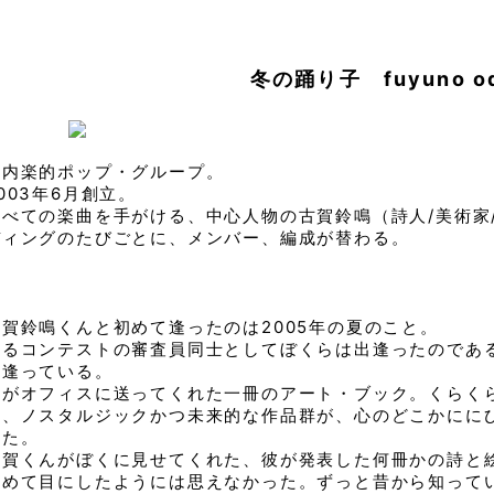
冬の踊り子 fuyuno od
室内楽的ポップ・グループ。
003年6月創立。
すべての楽曲を手がける、中心人物の古賀鈴鳴（詩人/美術家
ディングのたびごとに、メンバー、編成が替わる。
古賀鈴鳴くんと初めて逢ったのは2005年の夏のこと。
あるコンテストの審査員同士としてぼくらは出逢ったのであ
出逢っている。
彼がオフィスに送ってくれた一冊のアート・ブック。くらく
な、ノスタルジックかつ未来的な作品群が、心のどこかにに
いた。
古賀くんがぼくに見せてくれた、彼が発表した何冊かの詩と
初めて目にしたようには思えなかった。ずっと昔から知って