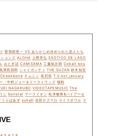
ド
曽我部恵一 VS あらかじめ決められた恋人たち
ーションズ
ALOHA
上間常弘
EXOTICO DE LAGO
ル
おとぎ話
CAMISAMA
工藤祐次郎
Cobalt boy
島津田四郎
シャイガンティ
THE SUZAN
鈴木知宏
Cheekbone
チムニィ
茶封筒
T.V.not january
ー・中村ジョー＆イーストウッズ
猫戦
YUKI NAGAKUBO
VIDEOTAPEMUSIC
The
うじ
bonstar
マーライオン
松本敏将&ハイアーセ
すうらばあず
yukaD
吉田カズマロ
ライスボウル
ラ
IVE
4
5
6
7
8