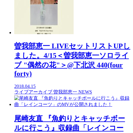
曽我部恵一 LIVEセットリストUPし
ました。4/15＜曽我部恵一ソロライ
ブ "偶然の花"＞@下北沢 440(four
forty)
2018.04.15
ライブアーカイブ
曽我部恵一
NEWS
尾崎友直 『魚釣りとキャッチボー
ルに行こう』収録曲「レインコー