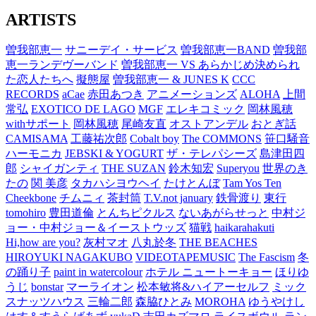
ARTISTS
曽我部恵一
サニーデイ・サービス
曽我部恵一BAND
曽我部
恵一ランデヴーバンド
曽我部恵一 VS あらかじめ決められ
た恋人たちへ
擬態屋
曽我部恵一 & JUNES K
CCC
RECORDS
aCae
赤田あつき
アニメーションズ
ALOHA
上間
常弘
EXOTICO DE LAGO
MGF
エレキコミック
岡林風穂
withサポート
岡林風穂
尾崎友直
オストアンデル
おとぎ話
CAMISAMA
工藤祐次郎
Cobalt boy
The COMMONS
笹口騒音
ハーモニカ
JEBSKI & YOGURT
ザ・テレパシーズ
島津田四
郎
シャイガンティ
THE SUZAN
鈴木知宏
Superyou
世界のき
たの
関 美彦
タカハシヨウヘイ
たけとんぼ
Tam Yos Ten
Cheekbone
チムニィ
茶封筒
T.V.not january
鉄骨渡り
東行
tomohiro
豊田道倫
とんちピクルス
ないあがらせっと
中村ジ
ョー・中村ジョー＆イーストウッズ
猫戦
haikarahakuti
Hi,how are you?
灰村マオ
八丸於冬
THE BEACHES
HIROYUKI NAGAKUBO
VIDEOTAPEMUSIC
The Fascism
冬
の踊り子
paint in watercolour
ホテル ニュートーキョー
ほりゆ
うじ
bonstar
マーライオン
松本敏将&ハイアーセルフ
ミック
スナッツハウス
三輪二郎
森脇ひとみ
MOROHA
ゆうやけし