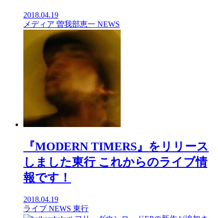
2018.04.19
メディア
曽我部恵一
NEWS
『MODERN TIMERS』をリリース
しました東行 これからのライブ情
報です！
2018.04.19
ライブ
NEWS
東行