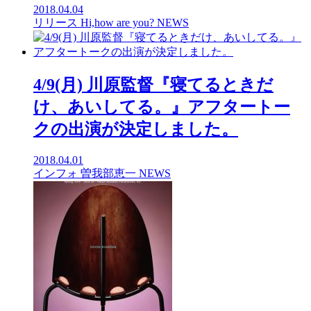
2018.04.04
リリース
Hi,how are you?
NEWS
4/9(月) 川原監督『寝てるときだ
け、あいしてる。』アフタートー
クの出演が決定しました。
2018.04.01
インフォ
曽我部恵一
NEWS