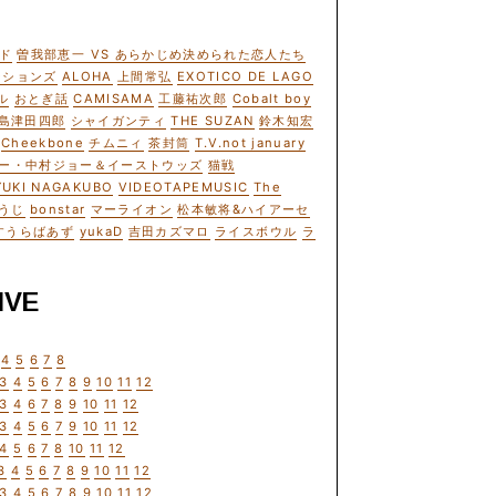
ド
曽我部恵一 VS あらかじめ決められた恋人たち
ーションズ
ALOHA
上間常弘
EXOTICO DE LAGO
ル
おとぎ話
CAMISAMA
工藤祐次郎
Cobalt boy
島津田四郎
シャイガンティ
THE SUZAN
鈴木知宏
Cheekbone
チムニィ
茶封筒
T.V.not january
ー・中村ジョー＆イーストウッズ
猫戦
YUKI NAGAKUBO
VIDEOTAPEMUSIC
The
うじ
bonstar
マーライオン
松本敏将&ハイアーセ
すうらばあず
yukaD
吉田カズマロ
ライスボウル
ラ
IVE
4
5
6
7
8
3
4
5
6
7
8
9
10
11
12
3
4
6
7
8
9
10
11
12
3
4
5
6
7
9
10
11
12
4
5
6
7
8
10
11
12
3
4
5
6
7
8
9
10
11
12
3
4
5
6
7
8
9
10
11
12