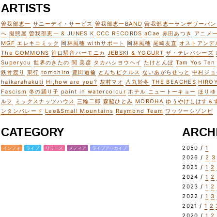
ARTISTS
曽我部恵一
サニーデイ・サービス
曽我部恵一BAND
曽我部恵一ランデヴーバン
へ
擬態屋
曽我部恵一 & JUNES K
CCC RECORDS
aCae
赤田あつき
アニメ
MGF
エレキコミック
岡林風穂 withサポート
岡林風穂
尾崎友直
オストアンデ
The COMMONS
笹口騒音ハーモニカ
JEBSKI & YOGURT
ザ・テレパシーズ
Superyou
世界のきたの
関 美彦
タカハシヨウヘイ
たけとんぼ
Tam Yos Ten
鉄骨渡り
東行
tomohiro
豊田道倫
とんちピクルス
ないあがらせっと
中村ジョ
haikarahakuti
Hi,how are you?
灰村マオ
八丸於冬
THE BEACHES
HIRO
Fascism
冬の踊り子
paint in watercolour
ホテル ニュートーキョー
ほりゆ
ルフ
ミックスナッツハウス
三輪二郎
森脇ひとみ
MOROHA
ゆうやけしはす＆
ンタンパレード
Lee&Small Mountains
Raymond Team
ワッツーシゾンビ
CATEGORY
ARCH
2050 /
1
インフォ
ライブ
リリース
メディア
ライブアーカイブ
2026 /
2
3
2025 /
1
2
2024 /
1
2
2023 /
1
2
2022 /
1
3
2021 /
1
2
2020 /
1
2