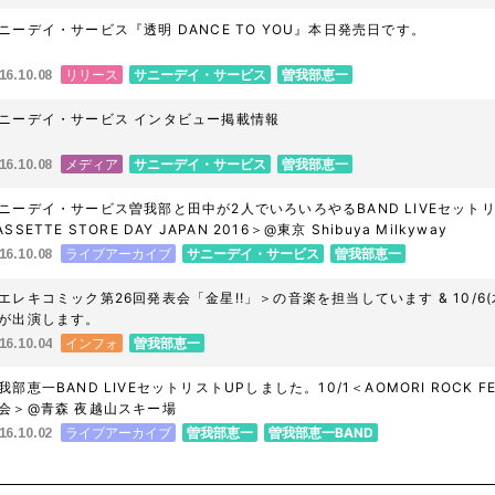
ニーデイ・サービス『透明 DANCE TO YOU』本日発売日です。
リリース
サニーデイ・サービス
曽我部恵一
16.10.08
ニーデイ・サービス インタビュー掲載情報
メディア
サニーデイ・サービス
曽我部恵一
16.10.08
ニーデイ・サービス曽我部と田中が2人でいろいろやるBAND LIVEセットリ
ASSETTE STORE DAY JAPAN 2016＞@東京 Shibuya Milkyway
ライブアーカイブ
サニーデイ・サービス
曽我部恵一
16.10.08
エレキコミック第26回発表会「金星!!」＞の音楽を担当しています & 10/
が出演します。
インフォ
曽我部恵一
16.10.04
我部恵一BAND LIVEセットリストUPしました。10/1＜AOMORI ROCK F
会＞@青森 夜越山スキー場
ライブアーカイブ
曽我部恵一
曽我部恵一BAND
16.10.02