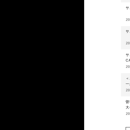
サ
20
サ
20
サ
C
20
＜
一
20
曽
大
20