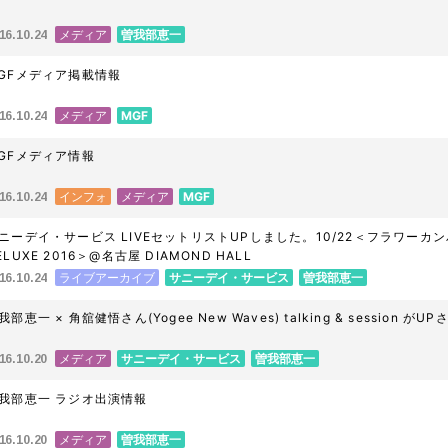
メディア
曽我部恵一
16.10.24
GFメディア掲載情報
メディア
MGF
16.10.24
GFメディア情報
インフォ
メディア
MGF
16.10.24
ニーデイ・サービス LIVEセットリストUPしました。10/22＜フラワーカンパニー
ELUXE 2016＞@名古屋 DIAMOND HALL
ライブアーカイブ
サニーデイ・サービス
曽我部恵一
16.10.24
我部恵一 × 角舘健悟さん(Yogee New Waves) talking & session が
メディア
サニーデイ・サービス
曽我部恵一
16.10.20
我部恵一 ラジオ出演情報
メディア
曽我部恵一
16.10.20