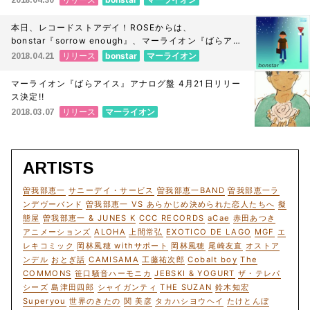
本日、レコードストアデイ！ROSEからは、
bonstar『sorrow enough』、マーライオン『ばらアイ
ス』がリリースです！
リリース
bonstar
マーライオン
2018.04.21
マーライオン『ばらアイス』アナログ盤 4月21日リリー
ス決定!!
リリース
マーライオン
2018.03.07
ARTISTS
曽我部恵一
サニーデイ・サービス
曽我部恵一BAND
曽我部恵一ラ
ンデヴーバンド
曽我部恵一 VS あらかじめ決められた恋人たちへ
擬
態屋
曽我部恵一 & JUNES K
CCC RECORDS
aCae
赤田あつき
アニメーションズ
ALOHA
上間常弘
EXOTICO DE LAGO
MGF
エ
レキコミック
岡林風穂 withサポート
岡林風穂
尾崎友直
オストア
ンデル
おとぎ話
CAMISAMA
工藤祐次郎
Cobalt boy
The
COMMONS
笹口騒音ハーモニカ
JEBSKI & YOGURT
ザ・テレパ
シーズ
島津田四郎
シャイガンティ
THE SUZAN
鈴木知宏
Superyou
世界のきたの
関 美彦
タカハシヨウヘイ
たけとんぼ