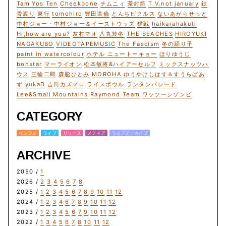
Tam Yos Ten
Cheekbone
チムニィ
茶封筒
T.V.not january
鉄
骨渡り
東行
tomohiro
豊田道倫
とんちピクルス
ないあがらせっと
中村ジョー・中村ジョー＆イーストウッズ
猫戦
haikarahakuti
Hi,how are you?
灰村マオ
八丸於冬
THE BEACHES
HIROYUKI
NAGAKUBO
VIDEOTAPEMUSIC
The Fascism
冬の踊り子
paint in watercolour
ホテル ニュートーキョー
ほりゆうじ
bonstar
マーライオン
松本敏将&ハイアーセルフ
ミックスナッツハ
ウス
三輪二郎
森脇ひとみ
MOROHA
ゆうやけしはす＆すうらばあ
ず
yukaD
吉田カズマロ
ライスボウル
ランタンパレード
Lee&Small Mountains
Raymond Team
ワッツーシゾンビ
CATEGORY
インフォ
ライブ
リリース
メディア
ライブアーカイブ
ARCHIVE
2050 /
1
2026 /
2
3
4
5
6
7
8
2025 /
1
2
3
4
5
6
7
8
9
10
11
12
2024 /
1
2
3
4
6
7
8
9
10
11
12
2023 /
1
2
3
4
5
6
7
9
10
11
12
2022 /
1
3
4
5
6
7
8
10
11
12