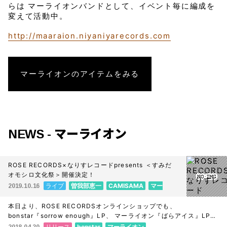
らは マーライオンバンドとして、イベント毎に編成を
変えて活動中。
http://maaraion.niyaniyarecords.com
マーライオン
のアイテムをみる
NEWS - マーライオン
ROSE RECORDS×なりすレコードpresents ＜すみだ
オモシロ文化祭＞開催決定！
ライブ
曽我部恵一
CAMISAMA
マー
2019.10.16
ライオン
関 美彦
本日より、ROSE RECORDSオンラインショップでも、
bonstar『sorrow enough』LP、 マーライオン『ばらアイス』LP、
の販売を開始しました！
リリース
bonstar
マーライオン
2018.04.30