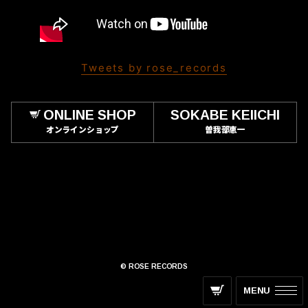
Tweets by rose_records
ONLINE SHOP
SOKABE KEIICHI
オンラインショップ
曽我部恵一
© ROSE RECORDS
MENU