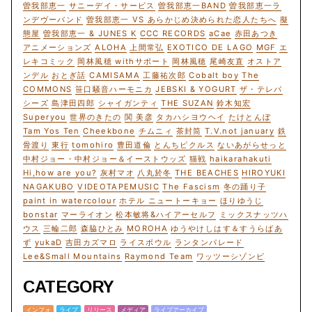
曽我部恵一
サニーデイ・サービス
曽我部恵一BAND
曽我部恵一ラ
ンデヴーバンド
曽我部恵一 VS あらかじめ決められた恋人たちへ
擬
態屋
曽我部恵一 & JUNES K
CCC RECORDS
aCae
赤田あつき
アニメーションズ
ALOHA
上間常弘
EXOTICO DE LAGO
MGF
エ
レキコミック
岡林風穂 withサポート
岡林風穂
尾崎友直
オストア
ンデル
おとぎ話
CAMISAMA
工藤祐次郎
Cobalt boy
The
COMMONS
笹口騒音ハーモニカ
JEBSKI & YOGURT
ザ・テレパ
シーズ
島津田四郎
シャイガンティ
THE SUZAN
鈴木知宏
Superyou
世界のきたの
関 美彦
タカハシヨウヘイ
たけとんぼ
Tam Yos Ten
Cheekbone
チムニィ
茶封筒
T.V.not january
鉄
骨渡り
東行
tomohiro
豊田道倫
とんちピクルス
ないあがらせっと
中村ジョー・中村ジョー＆イーストウッズ
猫戦
haikarahakuti
Hi,how are you?
灰村マオ
八丸於冬
THE BEACHES
HIROYUKI
NAGAKUBO
VIDEOTAPEMUSIC
The Fascism
冬の踊り子
paint in watercolour
ホテル ニュートーキョー
ほりゆうじ
bonstar
マーライオン
松本敏将&ハイアーセルフ
ミックスナッツハ
ウス
三輪二郎
森脇ひとみ
MOROHA
ゆうやけしはす＆すうらばあ
ず
yukaD
吉田カズマロ
ライスボウル
ランタンパレード
Lee&Small Mountains
Raymond Team
ワッツーシゾンビ
CATEGORY
インフォ
ライブ
リリース
メディア
ライブアーカイブ