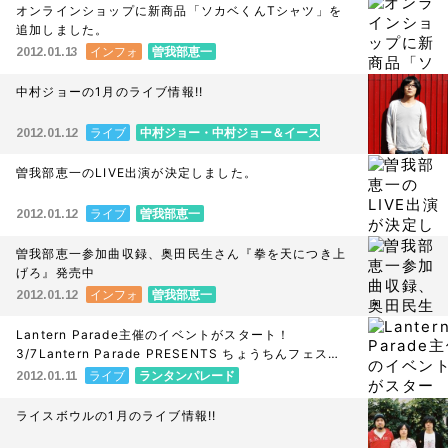
オンラインショップに新商品「ソカベくんTシャツ」を
追加しました。
インフォ
曽我部恵一
2012.01.13
中村ジョーの1月のライブ情報!!
ライブ
中村ジョー・中村ジョー＆イース
2012.01.12
トウッズ
曽我部恵一のLIVE出演が決定しました。
ライブ
曽我部恵一
2012.01.12
曽我部恵一参加曲収録、奥田民生さん『拳を天につき上
げろ』発売中
インフォ
曽我部恵一
2012.01.12
Lantern Parade主催のイベントがスタート！
3/7Lantern Parade PRESENTS ちょうちんフェスタ
vol.1＠渋谷O-nest
ライブ
ランタンパレード
2012.01.11
ライスボウルの1月のライブ情報!!