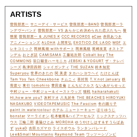
ARTISTS
曽我部恵一
サニーデイ・サービス
曽我部恵一BAND
曽我部恵一ラ
ンデヴーバンド
曽我部恵一 VS あらかじめ決められた恋人たちへ
擬
態屋
曽我部恵一 & JUNES K
CCC RECORDS
aCae
赤田あつき
アニメーションズ
ALOHA
上間常弘
EXOTICO DE LAGO
MGF
エ
レキコミック
岡林風穂 withサポート
岡林風穂
尾崎友直
オストア
ンデル
おとぎ話
CAMISAMA
工藤祐次郎
Cobalt boy
The
COMMONS
笹口騒音ハーモニカ
JEBSKI & YOGURT
ザ・テレパ
シーズ
島津田四郎
シャイガンティ
THE SUZAN
鈴木知宏
Superyou
世界のきたの
関 美彦
タカハシヨウヘイ
たけとんぼ
Tam Yos Ten
Cheekbone
チムニィ
茶封筒
T.V.not january
鉄
骨渡り
東行
tomohiro
豊田道倫
とんちピクルス
ないあがらせっと
中村ジョー・中村ジョー＆イーストウッズ
猫戦
haikarahakuti
Hi,how are you?
灰村マオ
八丸於冬
THE BEACHES
HIROYUKI
NAGAKUBO
VIDEOTAPEMUSIC
The Fascism
冬の踊り子
paint in watercolour
ホテル ニュートーキョー
ほりゆうじ
bonstar
マーライオン
松本敏将&ハイアーセルフ
ミックスナッツハ
ウス
三輪二郎
森脇ひとみ
MOROHA
ゆうやけしはす＆すうらばあ
ず
yukaD
吉田カズマロ
ライスボウル
ランタンパレード
Lee&Small Mountains
Raymond Team
ワッツーシゾンビ