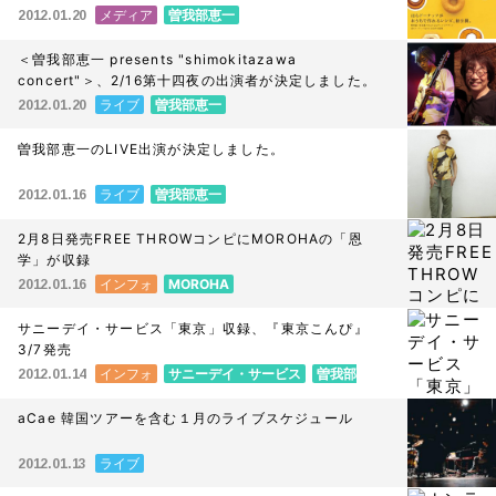
メディア
曽我部恵一
2012.01.20
＜曽我部恵一 presents "shimokitazawa
concert"＞、2/16第十四夜の出演者が決定しました。
ライブ
曽我部恵一
2012.01.20
曽我部恵一のLIVE出演が決定しました。
ライブ
曽我部恵一
2012.01.16
2月8日発売FREE THROWコンピにMOROHAの「恩
学」が収録
インフォ
MOROHA
2012.01.16
サニーデイ・サービス「東京」収録、『東京こんぴ』
3/7発売
インフォ
サニーデイ・サービス
曽我部
2012.01.14
恵一
aCae 韓国ツアーを含む１月のライブスケジュール
ライブ
2012.01.13