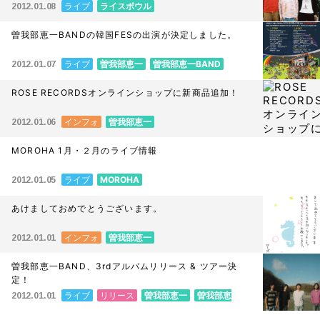
ライブ
ライスボウル
2012.01.08
曽我部恵一BANDの韓国FESの出演が決定しました。
ライブ
曽我部恵一
曽我部恵一BAND
2012.01.07
ROSE RECORDSオンラインショップに新商品追加！
インフォ
曽我部恵一
2012.01.06
MOROHA 1月・２月のライブ情報
ライブ
MOROHA
2012.01.05
あけましておめでとうございます。
インフォ
曽我部恵一
2012.01.01
曽我部恵一BAND、3rdアルバムリリース & ツアー決
定！
ライブ
リリース
曽我部恵一
曽我部恵
2012.01.01
一BAND