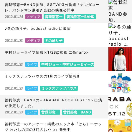
曽我部恵一BAND参加、SSTVの3分番組「ナンダコー
レ」バンドマン綱引き合戦の映像公開中
メディア
曽我部恵一
曽我部恵一BAND
2012.01.24
♪冬の踊り子、podcast radio に出演
メディア
冬の踊り子
2012.01.23
中村ジョーライブ情報!<1/28@京都 二条nano>
ライブ
中村ジョー・中村ジョー＆イース
2012.01.23
トウッズ
ミックスナッツハウスの1月のライブ情報!!
ライブ
ミックスナッツハウス
2012.01.23
曽我部恵一BANDの＜ARABAKI ROCK FEST.12＞出演
が決定しました。
ライブ
曽我部恵一
曽我部恵一BAND
2012.01.23
曽我部恵一のアンケート掲載のムック本『はらドーナッ
ツ わたしの街の3時のおやつ』発売中