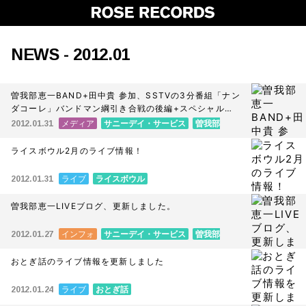
NEWS - 2012.01
曽我部恵一BAND+田中貴 参加、SSTVの3分番組「ナン
ダコーレ」バンドマン綱引き合戦の後編+スペシャル映
像も公開中
メディア
サニーデイ・サービス
曽我部
2012.01.31
恵一
曽我部恵一BAND
ライスボウル2月のライブ情報！
ライブ
ライスボウル
2012.01.31
曽我部恵一LIVEブログ、更新しました。
インフォ
サニーデイ・サービス
曽我部
2012.01.27
恵一
曽我部恵一BAND
おとぎ話のライブ情報を更新しました
ライブ
おとぎ話
2012.01.24