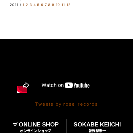
2011 /
1
2
3
4
5
6
7
8
9
10
11
12
Tweets by rose_records
ONLINE SHOP
SOKABE KEIICHI
オンラインショップ
曽我部恵一