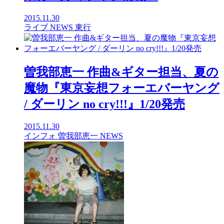
2015.11.30
ライブ
NEWS
東行
曽我部恵一 作曲&ギター担当、夏の
魔物『東京妄想フォーエバーヤング
/ ダーリン no cry!!!』1/20発売
2015.11.30
インフォ
曽我部恵一
NEWS