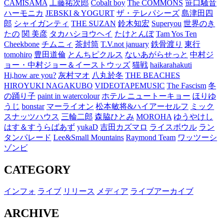
CAMISAMA
工藤祐次郎
Cobalt boy
The COMMONS
笹口騒音
ハーモニカ
JEBSKI & YOGURT
ザ・テレパシーズ
島津田四
郎
シャイガンティ
THE SUZAN
鈴木知宏
Superyou
世界のき
たの
関 美彦
タカハシヨウヘイ
たけとんぼ
Tam Yos Ten
Cheekbone
チムニィ
茶封筒
T.V.not january
鉄骨渡り
東行
tomohiro
豊田道倫
とんちピクルス
ないあがらせっと
中村ジ
ョー・中村ジョー＆イーストウッズ
猫戦
haikarahakuti
Hi,how are you?
灰村マオ
八丸於冬
THE BEACHES
HIROYUKI NAGAKUBO
VIDEOTAPEMUSIC
The Fascism
冬
の踊り子
paint in watercolour
ホテル ニュートーキョー
ほりゆ
うじ
bonstar
マーライオン
松本敏将&ハイアーセルフ
ミック
スナッツハウス
三輪二郎
森脇ひとみ
MOROHA
ゆうやけし
はす＆すうらばあず
yukaD
吉田カズマロ
ライスボウル
ラン
タンパレード
Lee&Small Mountains
Raymond Team
ワッツーシ
ゾンビ
CATEGORY
インフォ
ライブ
リリース
メディア
ライブアーカイブ
ARCHIVE