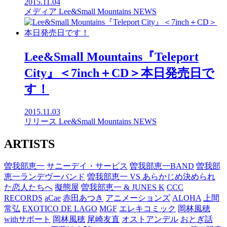
2015.11.04
メディア
Lee&Small Mountains
NEWS
Lee&Small Mountains『Teleport
City』＜7inch＋CD＞本日発売日で
す！
2015.11.03
リリース
Lee&Small Mountains
NEWS
ARTISTS
曽我部恵一
サニーデイ・サービス
曽我部恵一BAND
曽我部
恵一ランデヴーバンド
曽我部恵一 VS あらかじめ決められ
た恋人たちへ
擬態屋
曽我部恵一 & JUNES K
CCC
RECORDS
aCae
赤田あつき
アニメーションズ
ALOHA
上間
常弘
EXOTICO DE LAGO
MGF
エレキコミック
岡林風穂
withサポート
岡林風穂
尾崎友直
オストアンデル
おとぎ話