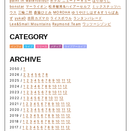
paint in watercolour
ホテル ニュートーキョー
ほりゆうじ
bonstar
マーライオン
松本敏将&ハイアーセルフ
ミックスナッツハ
ウス
三輪二郎
森脇ひとみ
MOROHA
ゆうやけしはす＆すうらばあ
ず
yukaD
吉田カズマロ
ライスボウル
ランタンパレード
Lee&Small Mountains
Raymond Team
ワッツーシゾンビ
CATEGORY
インフォ
ライブ
リリース
メディア
ライブアーカイブ
ARCHIVE
2050 /
1
2026 /
2
3
4
5
6
7
8
2025 /
1
2
3
4
5
6
7
8
9
10
11
12
2024 /
1
2
3
4
6
7
8
9
10
11
12
2023 /
1
2
3
4
5
6
7
9
10
11
12
2022 /
1
3
4
5
6
7
8
10
11
12
2021 /
1
2
3
4
5
6
7
8
9
10
11
12
2020 /
1
2
3
4
5
6
7
8
9
10
11
12
2019 /
1
2
3
4
5
6
7
8
9
10
11
12
2018 /
1
2
3
4
5
6
7
8
9
10
11
12
2017 /
1
2
3
4
5
6
7
8
9
10
11
12