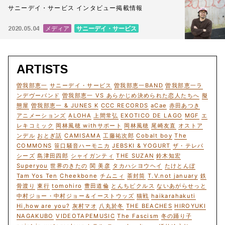
サニーデイ・サービス インタビュー掲載情報
メディア
サニーデイ・サービス
2020.05.04
ARTISTS
曽我部恵一
サニーデイ・サービス
曽我部恵一BAND
曽我部恵一ラ
ンデヴーバンド
曽我部恵一 VS あらかじめ決められた恋人たちへ
擬
態屋
曽我部恵一 & JUNES K
CCC RECORDS
aCae
赤田あつき
アニメーションズ
ALOHA
上間常弘
EXOTICO DE LAGO
MGF
エ
レキコミック
岡林風穂 withサポート
岡林風穂
尾崎友直
オストア
ンデル
おとぎ話
CAMISAMA
工藤祐次郎
Cobalt boy
The
COMMONS
笹口騒音ハーモニカ
JEBSKI & YOGURT
ザ・テレパ
シーズ
島津田四郎
シャイガンティ
THE SUZAN
鈴木知宏
Superyou
世界のきたの
関 美彦
タカハシヨウヘイ
たけとんぼ
Tam Yos Ten
Cheekbone
チムニィ
茶封筒
T.V.not january
鉄
骨渡り
東行
tomohiro
豊田道倫
とんちピクルス
ないあがらせっと
中村ジョー・中村ジョー＆イーストウッズ
猫戦
haikarahakuti
Hi,how are you?
灰村マオ
八丸於冬
THE BEACHES
HIROYUKI
NAGAKUBO
VIDEOTAPEMUSIC
The Fascism
冬の踊り子