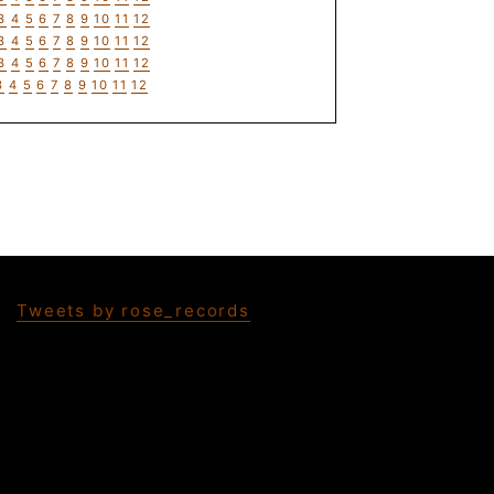
3
4
5
6
7
8
9
10
11
12
3
4
5
6
7
8
9
10
11
12
3
4
5
6
7
8
9
10
11
12
3
4
5
6
7
8
9
10
11
12
Tweets by rose_records