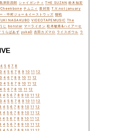
島津田四郎
シャイガンティ
THE SUZAN
鈴木知宏
Cheekbone
チムニィ
茶封筒
T.V.not january
ー・中村ジョー＆イーストウッズ
猫戦
YUKI NAGAKUBO
VIDEOTAPEMUSIC
The
うじ
bonstar
マーライオン
松本敏将&ハイアーセ
すうらばあず
yukaD
吉田カズマロ
ライスボウル
ラ
IVE
4
5
6
7
8
3
4
5
6
7
8
9
10
11
12
3
4
6
7
8
9
10
11
12
3
4
5
6
7
9
10
11
12
4
5
6
7
8
10
11
12
3
4
5
6
7
8
9
10
11
12
3
4
5
6
7
8
9
10
11
12
3
4
5
6
7
8
9
10
11
12
3
4
5
6
7
8
9
10
11
12
3
4
5
6
7
8
9
10
11
12
3
4
5
6
7
8
9
10
11
12
3
4
5
6
7
8
9
10
11
12