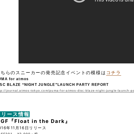
こちらのスニーカーの発売記念イベントの模様は
コチラ
UMA for atmos
ISC BLAZE “NIGHT JUNGLE”
LAUNCH PARTY REPORT
tp://journal.atmos-tokyo.com/puma-for-atmos-disc-blaze-night-jungle-launch-pa
リリース情報
GF『Float in the Dark』
016年11月16日リリース