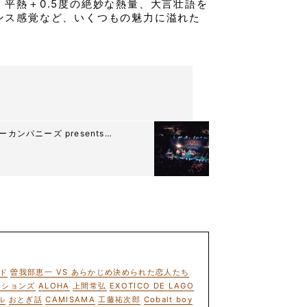
平熱＋0.5度の絶妙な熱量、大言壮語を
ンス感覚など、いくつもの魅力に溢れた
カンパニーズ presents
ド
曽我部恵一 VS あらかじめ決められた恋人たち
ーションズ
ALOHA
上間常弘
EXOTICO DE LAGO
ル
おとぎ話
CAMISAMA
工藤祐次郎
Cobalt boy