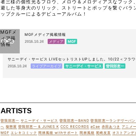
三者三様の個性光るフロウ、メロウ＆メロディアスなフック、
回避した等身大のリリック、ストリートとポップを繋ぐバラ
ラップクルーによるデビューアルバム！
MGFメディア掲載情報
メディア
MGF
2016.10.24
サニーデイ・サービス LIVEセットリストUPしました。10/22＜フラワー
DRAGON DELUXE 2016＞@名古屋 DIAMOND HALL
ライブアーカイブ
サニーデイ・サービス
曽我部恵一
2016.10.24
ARTISTS
曽我部恵一
サニーデイ・サービス
曽我部恵一BAND
曽我部恵一ランデヴーバン
へ
擬態屋
曽我部恵一 & JUNES K
CCC RECORDS
aCae
赤田あつき
アニメ
MGF
エレキコミック
岡林風穂 withサポート
岡林風穂
尾崎友直
オストアンデ