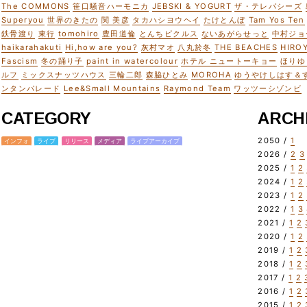
The COMMONS
笹口騒音ハーモニカ
JEBSKI & YOGURT
ザ・テレパシーズ
Superyou
世界のきたの
関 美彦
タカハシヨウヘイ
たけとんぼ
Tam Yos Ten
鉄骨渡り
東行
tomohiro
豊田道倫
とんちピクルス
ないあがらせっと
中村ジョ
haikarahakuti
Hi,how are you?
灰村マオ
八丸於冬
THE BEACHES
HIRO
Fascism
冬の踊り子
paint in watercolour
ホテル ニュートーキョー
ほりゆ
ルフ
ミックスナッツハウス
三輪二郎
森脇ひとみ
MOROHA
ゆうやけしはす＆
ンタンパレード
Lee&Small Mountains
Raymond Team
ワッツーシゾンビ
CATEGORY
ARCH
2050 /
1
インフォ
ライブ
リリース
メディア
ライブアーカイブ
2026 /
2
3
2025 /
1
2
2024 /
1
2
2023 /
1
2
2022 /
1
3
2021 /
1
2
2020 /
1
2
2019 /
1
2
2018 /
1
2
2017 /
1
2
2016 /
1
2
2015 /
1
2