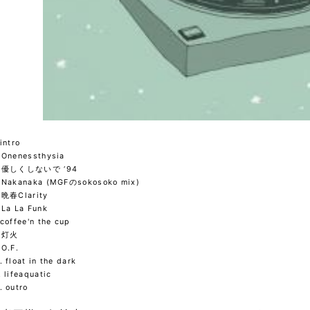
 intro
. Onenessthysia
. 優しくしないで ‘94
 Nakanaka (MGFのsokosoko mix)
. 晩春Clarity
 La La Funk
 coffee'n the cup
. 灯火
. O.F.
. float in the dark
. lifeaquatic
. outro