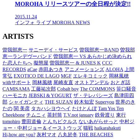
MOROHA リリースツアーの全日程が決定!!
2015.11.24
インフォ
ライブ
MOROHA
NEWS
ARTISTS
曽我部恵一
サニーデイ・サービス
曽我部恵一BAND
曽我部
恵一ランデヴーバンド
曽我部恵一 VS あらかじめ決められ
た恋人たちへ
擬態屋
曽我部恵一 & JUNES K
CCC
RECORDS
aCae
赤田あつき
アニメーションズ
ALOHA
上間
常弘
EXOTICO DE LAGO
MGF
エレキコミック
岡林風穂
withサポート
岡林風穂
尾崎友直
オストアンデル
おとぎ話
CAMISAMA
工藤祐次郎
Cobalt boy
The COMMONS
笹口騒音
ハーモニカ
JEBSKI & YOGURT
ザ・テレパシーズ
島津田四
郎
シャイガンティ
THE SUZAN
鈴木知宏
Superyou
世界のき
たの
関 美彦
タカハシヨウヘイ
たけとんぼ
Tam Yos Ten
Cheekbone
チムニィ
茶封筒
T.V.not january
鉄骨渡り
東行
tomohiro
豊田道倫
とんちピクルス
ないあがらせっと
中村ジ
ョー・中村ジョー＆イーストウッズ
猫戦
haikarahakuti
Hi,how are you?
灰村マオ
八丸於冬
THE BEACHES