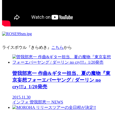
ライスボウル『きらめき』
こちら
から
曽我部恵一 作曲&ギター担当、夏の魔物『東
京妄想フォーエバーヤング / ダーリン no
cry!!!』1/20発売
2015.11.30
インフォ
曽我部恵一
NEWS