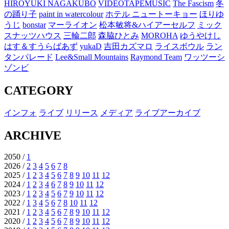
HIROYUKI NAGAKUBO
VIDEOTAPEMUSIC
The Fascism
冬
の踊り子
paint in watercolour
ホテル ニュートーキョー
ほりゆ
うじ
bonstar
マーライオン
松本敏将&ハイアーセルフ
ミック
スナッツハウス
三輪二郎
森脇ひとみ
MOROHA
ゆうやけし
はす＆すうらばあず
yukaD
吉田カズマロ
ライスボウル
ラン
タンパレード
Lee&Small Mountains
Raymond Team
ワッツーシ
ゾンビ
CATEGORY
インフォ
ライブ
リリース
メディア
ライブアーカイブ
ARCHIVE
2050 /
1
2026 /
2
3
4
5
6
7
8
2025 /
1
2
3
4
5
6
7
8
9
10
11
12
2024 /
1
2
3
4
6
7
8
9
10
11
12
2023 /
1
2
3
4
5
6
7
9
10
11
12
2022 /
1
3
4
5
6
7
8
10
11
12
2021 /
1
2
3
4
5
6
7
8
9
10
11
12
2020 /
1
2
3
4
5
6
7
8
9
10
11
12