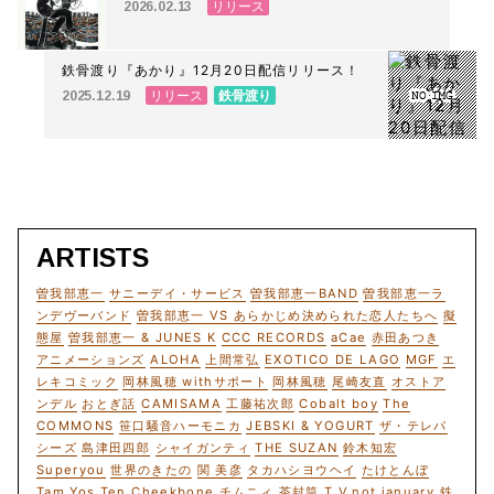
リリース決定！
リリース
2026.02.13
鉄骨渡り『あかり』12月20日配信リリース！
リリース
鉄骨渡り
2025.12.19
ARTISTS
曽我部恵一
サニーデイ・サービス
曽我部恵一BAND
曽我部恵一ラ
ンデヴーバンド
曽我部恵一 VS あらかじめ決められた恋人たちへ
擬
態屋
曽我部恵一 & JUNES K
CCC RECORDS
aCae
赤田あつき
アニメーションズ
ALOHA
上間常弘
EXOTICO DE LAGO
MGF
エ
レキコミック
岡林風穂 withサポート
岡林風穂
尾崎友直
オストア
ンデル
おとぎ話
CAMISAMA
工藤祐次郎
Cobalt boy
The
COMMONS
笹口騒音ハーモニカ
JEBSKI & YOGURT
ザ・テレパ
シーズ
島津田四郎
シャイガンティ
THE SUZAN
鈴木知宏
Superyou
世界のきたの
関 美彦
タカハシヨウヘイ
たけとんぼ
Tam Yos Ten
Cheekbone
チムニィ
茶封筒
T.V.not january
鉄