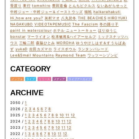
骨渡り
東行
tomohiro
豊田道倫
とんちピクルス
ないあがらせっと
中村ジョー・中村ジョー＆イーストウッズ
猫戦
haikarahakuti
Hi,how are you?
灰村マオ
八丸於冬
THE BEACHES
HIROYUKI
NAGAKUBO
VIDEOTAPEMUSIC
The Fascism
冬の踊り子
paint in watercolour
ホテル ニュートーキョー
ほりゆうじ
bonstar
マーライオン
松本敏将&ハイアーセルフ
ミックスナッツハ
ウス
三輪二郎
森脇ひとみ
MOROHA
ゆうやけしはす＆すうらばあ
ず
yukaD
吉田カズマロ
ライスボウル
ランタンパレード
Lee&Small Mountains
Raymond Team
ワッツーシゾンビ
CATEGORY
インフォ
ライブ
リリース
メディア
ライブアーカイブ
ARCHIVE
2050 /
1
2026 /
2
3
4
5
6
7
8
2025 /
1
2
3
4
5
6
7
8
9
10
11
12
2024 /
1
2
3
4
6
7
8
9
10
11
12
2023 /
1
2
3
4
5
6
7
9
10
11
12
2022 /
1
3
4
5
6
7
8
10
11
12