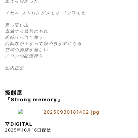
止まらなかった
それを"ストロングメモリー"と呼んだ
真っ暗い山
点滅する鉄塔のあれ
腕時計へ当て擦り
回転数が上がって顔の形が変になる
空調の調整が難しい
メロンの記憶狩り
佐内正史
擬態屋
『Strong memory』
▽DIGITAL
2025年10月16日配信