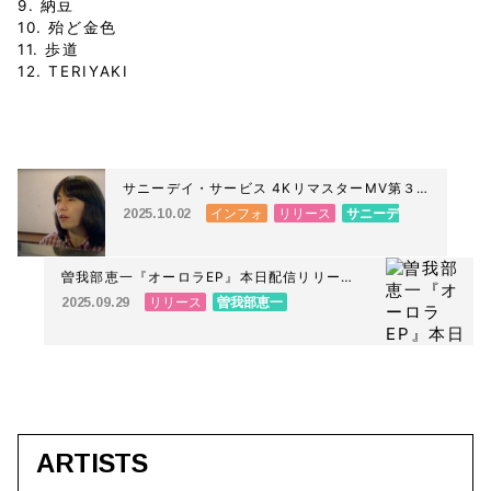
9. 納豆
10. 殆ど金色
11. 歩道
12. TERIYAKI
サニーデイ・サービス 4KリマスターMV第３
弾公開！さらに『若者たち』30周年記念盤の
インフォ
リリース
サニーデ
2025.10.02
ボーナストラックに「はいからはくち」
イ・サービス
「Anarchy In The U.K.」のライブテイク収
録!!
曽我部恵一『オーロラEP』本日配信リリー
ス！
リリース
曽我部恵一
2025.09.29
ARTISTS