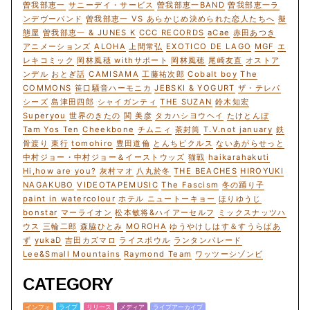
曽我部恵一
サニーデイ・サービス
曽我部恵一BAND
曽我部恵一ラ
ンデヴーバンド
曽我部恵一 VS あらかじめ決められた恋人たちへ
擬
態屋
曽我部恵一 & JUNES K
CCC RECORDS
aCae
赤田あつき
アニメーションズ
ALOHA
上間常弘
EXOTICO DE LAGO
MGF
エ
レキコミック
岡林風穂 withサポート
岡林風穂
尾崎友直
オストア
ンデル
おとぎ話
CAMISAMA
工藤祐次郎
Cobalt boy
The
COMMONS
笹口騒音ハーモニカ
JEBSKI & YOGURT
ザ・テレパ
シーズ
島津田四郎
シャイガンティ
THE SUZAN
鈴木知宏
Superyou
世界のきたの
関 美彦
タカハシヨウヘイ
たけとんぼ
Tam Yos Ten
Cheekbone
チムニィ
茶封筒
T.V.not january
鉄
骨渡り
東行
tomohiro
豊田道倫
とんちピクルス
ないあがらせっと
中村ジョー・中村ジョー＆イーストウッズ
猫戦
haikarahakuti
Hi,how are you?
灰村マオ
八丸於冬
THE BEACHES
HIROYUKI
NAGAKUBO
VIDEOTAPEMUSIC
The Fascism
冬の踊り子
paint in watercolour
ホテル ニュートーキョー
ほりゆうじ
bonstar
マーライオン
松本敏将&ハイアーセルフ
ミックスナッツハ
ウス
三輪二郎
森脇ひとみ
MOROHA
ゆうやけしはす＆すうらばあ
ず
yukaD
吉田カズマロ
ライスボウル
ランタンパレード
Lee&Small Mountains
Raymond Team
ワッツーシゾンビ
CATEGORY
インフォ
ライブ
リリース
メディア
ライブアーカイブ