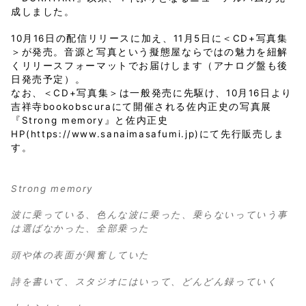
成しました。
10月16日の配信リリースに加え、11月5日に＜CD+写真集
＞が発売。音源と写真という擬態屋ならではの魅力を紐解
くリリースフォーマットでお届けします（アナログ盤も後
日発売予定）。
なお、＜CD+写真集＞は一般発売に先駆け、10月16日より
吉祥寺bookobscuraにて開催される佐内正史の写真展
『Strong memory』と佐内正史
HP(https://www.sanaimasafumi.jp)にて先行販売しま
す。
Strong memory
波に乗っている、色んな波に乗った、乗らないっていう事
は選ばなかった、全部乗った
頭や体の表面が興奮していた
詩を書いて、スタジオにはいって、どんどん録っていく