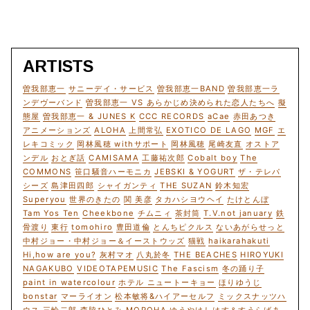
ARTISTS
曽我部恵一
サニーデイ・サービス
曽我部恵一BAND
曽我部恵一ラ
ンデヴーバンド
曽我部恵一 VS あらかじめ決められた恋人たちへ
擬
態屋
曽我部恵一 & JUNES K
CCC RECORDS
aCae
赤田あつき
アニメーションズ
ALOHA
上間常弘
EXOTICO DE LAGO
MGF
エ
レキコミック
岡林風穂 withサポート
岡林風穂
尾崎友直
オストア
ンデル
おとぎ話
CAMISAMA
工藤祐次郎
Cobalt boy
The
COMMONS
笹口騒音ハーモニカ
JEBSKI & YOGURT
ザ・テレパ
シーズ
島津田四郎
シャイガンティ
THE SUZAN
鈴木知宏
Superyou
世界のきたの
関 美彦
タカハシヨウヘイ
たけとんぼ
Tam Yos Ten
Cheekbone
チムニィ
茶封筒
T.V.not january
鉄
骨渡り
東行
tomohiro
豊田道倫
とんちピクルス
ないあがらせっと
中村ジョー・中村ジョー＆イーストウッズ
猫戦
haikarahakuti
Hi,how are you?
灰村マオ
八丸於冬
THE BEACHES
HIROYUKI
NAGAKUBO
VIDEOTAPEMUSIC
The Fascism
冬の踊り子
paint in watercolour
ホテル ニュートーキョー
ほりゆうじ
bonstar
マーライオン
松本敏将&ハイアーセルフ
ミックスナッツハ