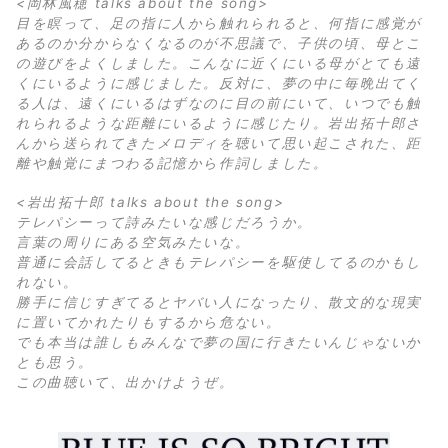
<岡林風穂 talks about the song>
目を瞑って、足の指に人から触れられると、何指に感覚が
あるのか分からなくなるのが不思議で、子供の頃、母とこ
の遊びをよくしました。こんなに近くにいる母がとても遠
くにいるように感じました。反対に、夢の中に毎晩出てく
る人は、遠くにいるはずなのに目の前にいて、いつでも触
れられるような距離にいるように感じたり。岩出拓十郎さ
んから送られてきたメロディを聴いて思い起こされた、距
離や触覚にまつわる記憶から作詞しました。
<岩出拓十郎 talks about the song>
テレパシーって詩みたいな感じだろうか。
言葉の周りにある空気みたいな。
普通に会話してるときもテレパシーを駆使してるのかもし
れない。
勝手に信じすぎてるとヤバい人になったり、散文的な現実
に置いてかれたりもするから危ない。
でも本当は誰しもみんなで夢の国に行きたいんじゃないか
とも思う。
この曲聴いて、出かけようぜ。