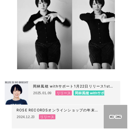
岡林風穂 withサポート1月22日リリース1stア
ルバム『BLUE IS SO BRIGHT』予約受付開始
リリース
岡林風穂 withサポ
2025.01.09
いたしました。
ート
ROSE RECORDSオンラインショップの年末年
始の営業について
リリース
2024.12.23