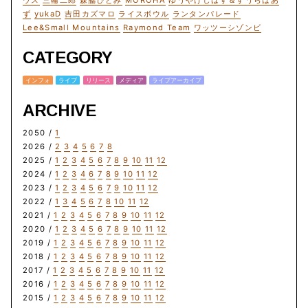
ウス
三輪二郎
森脇ひとみ
MOROHA
ゆうやけしはす＆すうらばあ
ず
yukaD
吉田カズマロ
ライスボウル
ランタンパレード
Lee&Small Mountains
Raymond Team
ワッツーシゾンビ
CATEGORY
インフォ
ライブ
リリース
メディア
ライブアーカイブ
ARCHIVE
2050 /
1
2026 /
2
3
4
5
6
7
8
2025 /
1
2
3
4
5
6
7
8
9
10
11
12
2024 /
1
2
3
4
6
7
8
9
10
11
12
2023 /
1
2
3
4
5
6
7
9
10
11
12
2022 /
1
3
4
5
6
7
8
10
11
12
2021 /
1
2
3
4
5
6
7
8
9
10
11
12
2020 /
1
2
3
4
5
6
7
8
9
10
11
12
2019 /
1
2
3
4
5
6
7
8
9
10
11
12
2018 /
1
2
3
4
5
6
7
8
9
10
11
12
2017 /
1
2
3
4
5
6
7
8
9
10
11
12
2016 /
1
2
3
4
5
6
7
8
9
10
11
12
2015 /
1
2
3
4
5
6
7
8
9
10
11
12