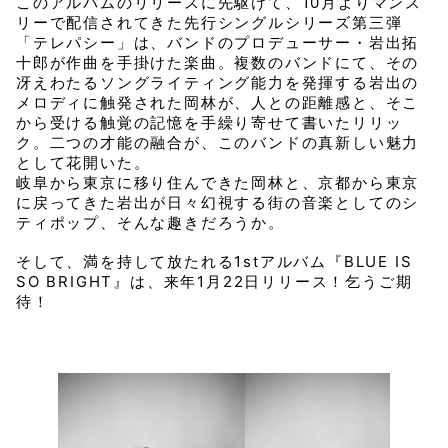
このアルバムのリリースに先駆けて、10月よりマンス
リーで配信されてきた先行シングルシリーズ第三弾
「テレパシー」は、バンドのプロデューサー・岩出拓
十郎が作曲を手掛けた楽曲。複数のバンドにて、その
冴えわたるソングライティング能力を発揮する岩出の
メロディに触発された岡林が、人との距離感と、そこ
から受ける触覚の記憶を手繰り寄せて書いたリリッ
ク。二つの才能の融合が、このバンドの真新しい魅力
として花開いた。
岐阜から東京に移り住んできた岡林と、京都から東京
に戻ってきた岩出が日々幻視する街の音楽としてのシ
ティポップ、そんな趣きだろうか。
そして、満を持して放たれる1stアルバム『BLUE IS
SO BRIGHT』は、来年1月22日リリース！乞うご期
待！