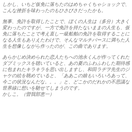
しかし、いちど仮免に落ちたのはめちゃくちゃショックで、
こんな挫折を味わったのもひさびさだったかも。
無事、免許を取得したことで、ぼくの人生は（多分）大きく
変わったのですが、一方で免許を持たないままの人生も、仮
免に落ちたことで考え直し一級船舶の免許を取得することに
なる人生もありえたわけで、そんなマルチバースに満ちた人
生を想像しながら作ったのが、この曲であります。
あらかじめ決められた恋人たちへの池永くんが作ってくれた
ダブミックスを聴いていると、あの夏のふわふわした期待感
に包まれたキラキラを思い出しますし、和田ラヂヲ先生のジ
ャケの絵を眺めていると、「ああこの娘もいろいろあって、
今この状況なんだな。。。」と、どこかのだれかの不思議な
世界線に想いを馳せてしまうのです。
かしこ。（曽我部恵一）