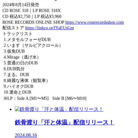
2024年8月14日発売
CD ROSE 318｜LP ROSE 318X
CD 税込¥2,750｜LP 税込¥3,960
ROSE RECORDS ONLINE SHOP
https://www.roserecordsshop.com
配信ストア
https://linkco.re/fYaEUsGm
トラックリスト
1.メタモルフォーゼDUB
2.います（サルビアクロール）
3.仮免DUB
4.Mirage（逃げ水）
5.普通の日のDUB
6.DUB気分
7.まる。DUB
8.綺麗な液体（観覧車）
9.ハイオクDUB
10.運命とDUB
※LP：Side A [M1〜M5] Side B [M6〜M10]
鉄骨渡り「汗と体温」配信リリース！
2024.08.16