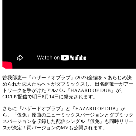
曽我部恵一『ハザードオブラブ』(2023)全編を＜あらじめ決
められた恋人たちへ＞がダブミックスし、田名網敬一がアー
トワークを手がけたアルバム『HAZARD OF DUB』が、
CD/LP/配信で明日8月14日に発売されます。
さらに『ハザードオブラブ』と『HAZARD OF DUB』か
ら、「仮免」原曲のニューミックスバージョンとダブミック
スバージョンを収録した配信シングル『仮免』も同時リリー
スが決定！両バージョンのMVも公開されます。