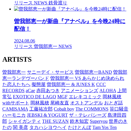
リリース
NEWS
鉄骨渡り
曽我部恵一が新曲『アナベル』を今晩24時に
配信！
2024.08.06
リリース
曽我部恵一
NEWS
ARTISTS
曽我部恵一
サニーデイ・サービス
曽我部恵一BAND
曽我部
恵一ランデヴーバンド
曽我部恵一 VS あらかじめ決められ
た恋人たちへ
擬態屋
曽我部恵一 & JUNES K
CCC
RECORDS
aCae
赤田あつき
アニメーションズ
ALOHA
上間
常弘
EXOTICO DE LAGO
MGF
エレキコミック
岡林風穂
withサポート
岡林風穂
尾崎友直
オストアンデル
おとぎ話
CAMISAMA
工藤祐次郎
Cobalt boy
The COMMONS
笹口騒音
ハーモニカ
JEBSKI & YOGURT
ザ・テレパシーズ
島津田四
郎
シャイガンティ
THE SUZAN
鈴木知宏
Superyou
世界のき
たの
関 美彦
タカハシヨウヘイ
たけとんぼ
Tam Yos Ten