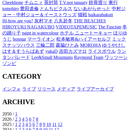
Cheekbone
チムニィ
茶封筒
T.V.not january
鉄骨渡り
東行
tomohiro
豊田道倫
とんちピクルス
ないあがらせっと
中村ジ
ョー・中村ジョー＆イーストウッズ
猫戦
haikarahakuti
Hi,how are you?
灰村マオ
八丸於冬
THE BEACHES
HIROYUKI NAGAKUBO
VIDEOTAPEMUSIC
The Fascism
冬
の踊り子
paint in watercolour
ホテル ニュートーキョー
ほりゆ
うじ
bonstar
マーライオン
松本敏将&ハイアーセルフ
ミック
スナッツハウス
三輪二郎
森脇ひとみ
MOROHA
ゆうやけし
はす＆すうらばあず
yukaD
吉田カズマロ
ライスボウル
ラン
タンパレード
Lee&Small Mountains
Raymond Team
ワッツーシ
ゾンビ
CATEGORY
インフォ
ライブ
リリース
メディア
ライブアーカイブ
ARCHIVE
2050 /
1
2026 /
2
3
4
5
6
7
8
2025 /
1
2
3
4
5
6
7
8
9
10
11
12
2024 /
1
2
3
4
6
7
8
9
10
11
12