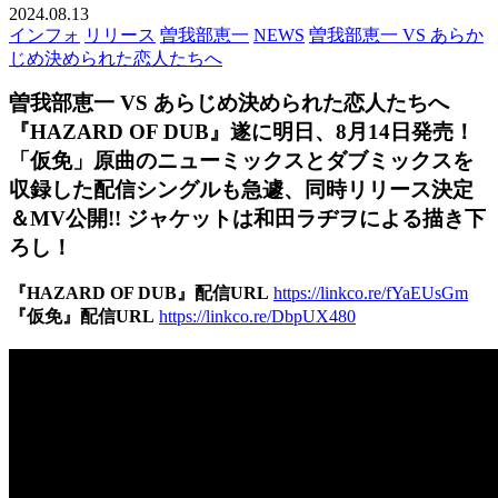
2024.08.13
インフォ
リリース
曽我部恵一
NEWS
曽我部恵一 VS あらか
じめ決められた恋人たちへ
曽我部恵一 VS あらじめ決められた恋人たちへ
『HAZARD OF DUB』遂に明日、8月14日発売！
「仮免」原曲のニューミックスとダブミックスを
収録した配信シングルも急遽、同時リリース決定
＆MV公開!! ジャケットは和田ラヂヲによる描き下
ろし！
『HAZARD OF DUB』配信URL
https://linkco.re/fYaEUsGm
『仮免』配信URL
https://linkco.re/DbpUX480