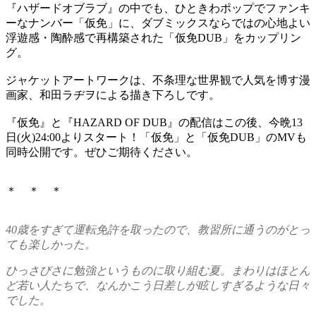
『ハザードオブラブ』の中でも、ひときわポップでファンキ
ーなナンバー「仮免」に、ダブミックスならではの心地よい
浮遊感・陶酔感で再構築された「仮免DUB」をカップリン
グ。
ジャケットアートワークは、不条理な世界観で人気を博す漫
画家、和田ラヂヲによる描き下ろしです。
『仮免』と『HAZARD OF DUB』の配信はこの後、今晩13
日(火)24:00よりスタート！「仮免」と「仮免DUB」のMVも
同時公開です。ぜひご期待ください。
＊ ＊ ＊
40歳をすぎて運転免許を取ったので、教習所に通うのがとっ
ても楽しかった。
ひっさびさに勉強というものに取り組む夏。まわりはほとん
ど若い人たちで、なんかこう日差しが眩しすぎるような日々
でした。