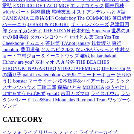
常弘
EXOTICO DE LAGO
MGF
エレキコミック
岡林風穂
withサポート
岡林風穂
尾崎友直
オストアンデル
おとぎ話
CAMISAMA
工藤祐次郎
Cobalt boy
The COMMONS
笹口騒音
ハーモニカ
JEBSKI & YOGURT
ザ・テレパシーズ
島津田四
郎
シャイガンティ
THE SUZAN
鈴木知宏
Superyou
世界のき
たの
関 美彦
タカハシヨウヘイ
たけとんぼ
Tam Yos Ten
Cheekbone
チムニィ
茶封筒
T.V.not january
鉄骨渡り
東行
tomohiro
豊田道倫
とんちピクルス
ないあがらせっと
中村ジ
ョー・中村ジョー＆イーストウッズ
猫戦
haikarahakuti
Hi,how are you?
灰村マオ
八丸於冬
THE BEACHES
HIROYUKI NAGAKUBO
VIDEOTAPEMUSIC
The Fascism
冬
の踊り子
paint in watercolour
ホテル ニュートーキョー
ほりゆ
うじ
bonstar
マーライオン
松本敏将&ハイアーセルフ
ミック
スナッツハウス
三輪二郎
森脇ひとみ
MOROHA
ゆうやけし
はす＆すうらばあず
yukaD
吉田カズマロ
ライスボウル
ラン
タンパレード
Lee&Small Mountains
Raymond Team
ワッツーシ
ゾンビ
CATEGORY
インフォ
ライブ
リリース
メディア
ライブアーカイブ