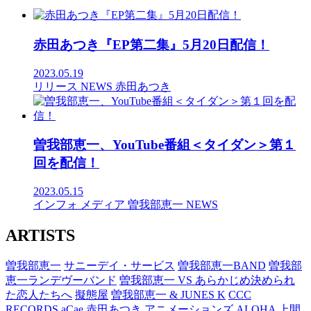
赤田あつき『EP第二集』5月20日配信！
2023.05.19
リリース
NEWS
赤田あつき
曽我部恵一、YouTube番組＜タイダン＞第１
回を配信！
2023.05.15
インフォ
メディア
曽我部恵一
NEWS
ARTISTS
曽我部恵一
サニーデイ・サービス
曽我部恵一BAND
曽我部
恵一ランデヴーバンド
曽我部恵一 VS あらかじめ決められ
た恋人たちへ
擬態屋
曽我部恵一 & JUNES K
CCC
RECORDS
aCae
赤田あつき
アニメーションズ
ALOHA
上間