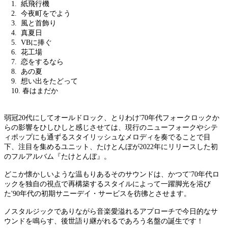
1. 紙飛行機
2. 今夜町をでよう
3. 風と首飾り
4. 真夏日
5. VBに捧ぐ
6. 花工場
7. 恋をするなら
8. あの夏
9. 想い出をたどって
10. 春はまだか
弱冠20代にしてオールドロック、とりわけ'70年代フォークロックか
らの影響をひしひしと感じさせては、現行のニューフォークやシテ
ィポップにも通ずるスタイリッシュなメロディを奏でることで目
下、注目を集めるユニット、たけとんぼが2022年にリリースした初
のフルアルバム『たけとんぼ』。
どこか懐かしいような温もりあるそのサウンドは、かつて'70年代ロ
ックを独自の視点で再構築するスタイルによって一躍脚光を浴び
た'90年代の初期サニーデイ・サービスを彷彿とさせます。
ノスタルジックでありながら音楽愛溢れるアプローチで今日的なサ
ウンドを鳴らす、後世語り継がれるであろう名盤の誕生です！