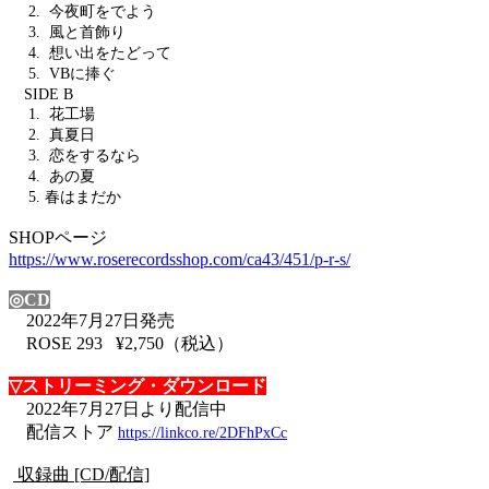
2. 今夜町をでよう
3. 風と首飾り
4. 想い出をたどって
5. VBに捧ぐ
SIDE B
1. 花工場
2. 真夏日
3. 恋をするなら
4. あの夏
5. 春はまだか
SHOPページ
https://www.roserecordsshop.com/ca43/451/p-r-s/
◎CD
2022年7月27日発売
ROSE 293 ¥2,750（税込）
▽ストリーミング・ダウンロード
2022年7月27日より配信中
配信ストア
https://linkco.re/2DFhPxCc
収録曲 [CD/配信]