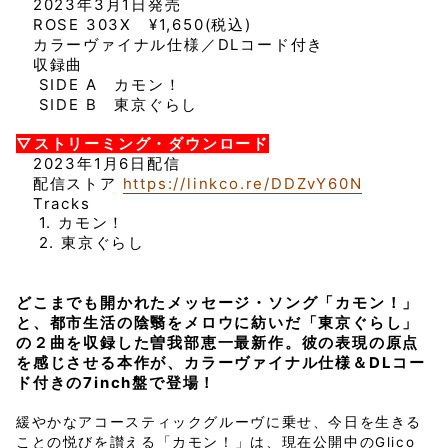
2023年3月1日発売
ROSE 303X ¥1,650(税込)
カラーヴァイナル仕様／DLコード付き
収録曲
SIDE A カモン！
SIDE B 東京ぐらし
▽ストリーミング・ダウンロード
2023年1月6日配信
配信ストア
https://linkco.re/DDZvY60N
Tracks
1. カモン！
2. 東京ぐらし
どこまでも開かれたメッセージ・ソング「カモン！」
と、都市生活の陰翳をメロウに紡いだ「東京ぐらし」
の２曲を収録した曽我部恵一最新作。彼の表現の原点
を感じさせる本作が、カラーヴァイナル仕様＆DLコー
ド付きの7inch盤で登場！
緩やかなアコースティックグルーヴに乗せ、今日を生きる
ことの悦びを讃える「カモン！」は、現在公開中のGlico