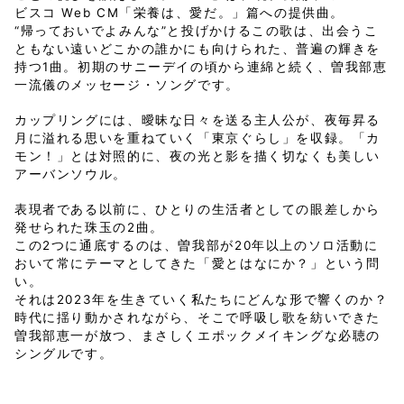
ビスコ Web CM「栄養は、愛だ。」篇への提供曲。
“帰っておいでよみんな”と投げかけるこの歌は、出会うこ
ともない遠いどこかの誰かにも向けられた、普遍の輝きを
持つ1曲。初期のサニーデイの頃から連綿と続く、曽我部恵
一流儀のメッセージ・ソングです。
カップリングには、曖昧な日々を送る主人公が、夜毎昇る
月に溢れる思いを重ねていく「東京ぐらし」を収録。「カ
モン！」とは対照的に、夜の光と影を描く切なくも美しい
アーバンソウル。
表現者である以前に、ひとりの生活者としての眼差しから
発せられた珠玉の2曲。
この2つに通底するのは、曽我部が20年以上のソロ活動に
おいて常にテーマとしてきた「愛とはなにか？」という問
い。
それは2023年を生きていく私たちにどんな形で響くのか？
時代に揺り動かされながら、そこで呼吸し歌を紡いできた
曽我部恵一が放つ、まさしくエポックメイキングな必聴の
シングルです。