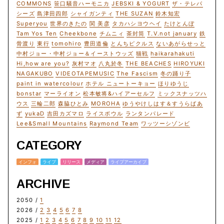
COMMONS
笹口騒音ハーモニカ
JEBSKI & YOGURT
ザ・テレパ
シーズ
島津田四郎
シャイガンティ
THE SUZAN
鈴木知宏
Superyou
世界のきたの
関 美彦
タカハシヨウヘイ
たけとんぼ
Tam Yos Ten
Cheekbone
チムニィ
茶封筒
T.V.not january
鉄
骨渡り
東行
tomohiro
豊田道倫
とんちピクルス
ないあがらせっと
中村ジョー・中村ジョー＆イーストウッズ
猫戦
haikarahakuti
Hi,how are you?
灰村マオ
八丸於冬
THE BEACHES
HIROYUKI
NAGAKUBO
VIDEOTAPEMUSIC
The Fascism
冬の踊り子
paint in watercolour
ホテル ニュートーキョー
ほりゆうじ
bonstar
マーライオン
松本敏将&ハイアーセルフ
ミックスナッツハ
ウス
三輪二郎
森脇ひとみ
MOROHA
ゆうやけしはす＆すうらばあ
ず
yukaD
吉田カズマロ
ライスボウル
ランタンパレード
Lee&Small Mountains
Raymond Team
ワッツーシゾンビ
CATEGORY
インフォ
ライブ
リリース
メディア
ライブアーカイブ
ARCHIVE
2050 /
1
2026 /
2
3
4
5
6
7
8
2025 /
1
2
3
4
5
6
7
8
9
10
11
12