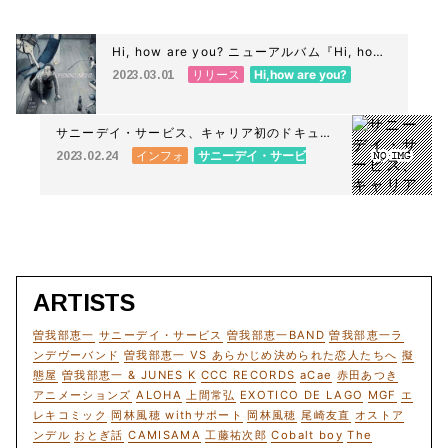
Hi, how are you? ニューアルバム『Hi, how
are you?』4月5日リリース決定!! アルバムに
リリース
Hi,how are you?
2023.03.01
先駆け「OPENING NIGHT」が本日より配信
開始！
サニーデイ・サービス、キャリア初のドキュメ
ンタリー映画『ドキュメント サニーデイ・サ
インフォ
サニーデイ・サービ
2023.02.24
ービス』完成、劇場公開決定！
ス
ARTISTS
曽我部恵一
サニーデイ・サービス
曽我部恵一BAND
曽我部恵一ラ
ンデヴーバンド
曽我部恵一 VS あらかじめ決められた恋人たちへ
擬
態屋
曽我部恵一 & JUNES K
CCC RECORDS
aCae
赤田あつき
アニメーションズ
ALOHA
上間常弘
EXOTICO DE LAGO
MGF
エ
レキコミック
岡林風穂 withサポート
岡林風穂
尾崎友直
オストア
ンデル
おとぎ話
CAMISAMA
工藤祐次郎
Cobalt boy
The