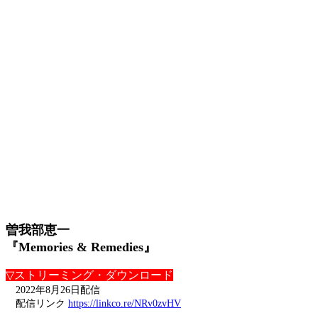
曽我部恵一
『Memories & Remedies』
▽ストリーミング・ダウンロード
2022年8月26日配信
配信リンク
https://linkco.re/NRv0zvHV