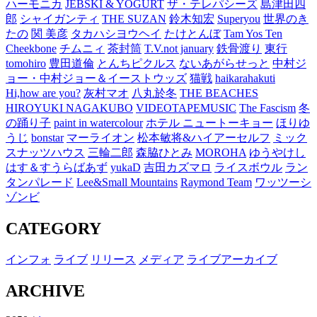
ハーモニカ
JEBSKI & YOGURT
ザ・テレパシーズ
島津田四
郎
シャイガンティ
THE SUZAN
鈴木知宏
Superyou
世界のき
たの
関 美彦
タカハシヨウヘイ
たけとんぼ
Tam Yos Ten
Cheekbone
チムニィ
茶封筒
T.V.not january
鉄骨渡り
東行
tomohiro
豊田道倫
とんちピクルス
ないあがらせっと
中村ジ
ョー・中村ジョー＆イーストウッズ
猫戦
haikarahakuti
Hi,how are you?
灰村マオ
八丸於冬
THE BEACHES
HIROYUKI NAGAKUBO
VIDEOTAPEMUSIC
The Fascism
冬
の踊り子
paint in watercolour
ホテル ニュートーキョー
ほりゆ
うじ
bonstar
マーライオン
松本敏将&ハイアーセルフ
ミック
スナッツハウス
三輪二郎
森脇ひとみ
MOROHA
ゆうやけし
はす＆すうらばあず
yukaD
吉田カズマロ
ライスボウル
ラン
タンパレード
Lee&Small Mountains
Raymond Team
ワッツーシ
ゾンビ
CATEGORY
インフォ
ライブ
リリース
メディア
ライブアーカイブ
ARCHIVE