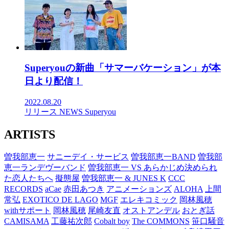
Superyouの新曲「サマーバケーション」が本
日より配信！
2022.08.20
リリース
NEWS
Superyou
ARTISTS
曽我部恵一
サニーデイ・サービス
曽我部恵一BAND
曽我部
恵一ランデヴーバンド
曽我部恵一 VS あらかじめ決められ
た恋人たちへ
擬態屋
曽我部恵一 & JUNES K
CCC
RECORDS
aCae
赤田あつき
アニメーションズ
ALOHA
上間
常弘
EXOTICO DE LAGO
MGF
エレキコミック
岡林風穂
withサポート
岡林風穂
尾崎友直
オストアンデル
おとぎ話
CAMISAMA
工藤祐次郎
Cobalt boy
The COMMONS
笹口騒音