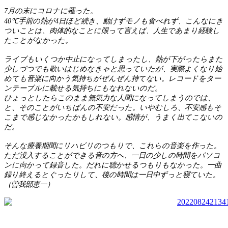
7月の末にコロナに罹った。
40℃手前の熱が4日ほど続き、動けずモノも食べれず、こんなにき
ついことは、肉体的なことに限って言えば、人生であまり経験し
たことがなかった。
ライブもいくつか中止になってしまったし、熱が下がったらまた
少しづつでも歌いはじめなきゃと思っていたが、実際よくなり始
めても音楽に向かう気持ちがぜんぜん持てない。レコードをター
ンテーブルに載せる気持ちにもなれないのだ。
ひょっとしたらこのまま無気力な人間になってしまうのでは、
と、そのことがいちばんの不安だった。いやむしろ、不安感もそ
こまで感じなかったかもしれない。感情が、うまく出てこないの
だ。
そんな療養期間にリハビリのつもりで、これらの音楽を作った。
ただ没入することができる音の方へ、一日の少しの時間をパソコ
ンに向かって録音した。だれに聴かせるつもりもなかった。一曲
録り終えるとぐったりして、後の時間は一日中ずっと寝ていた。
（曽我部恵一）