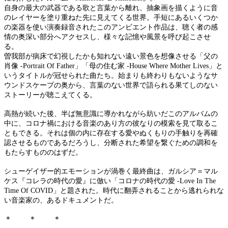
自身の最大の武器である歌と言葉から離れ、抽象画を描くように音
のレイヤーを塗り重ねた先に見えてくる世界。手短にあるいくつか
の楽器を使い演奏録音されたこのアンビエント作品は、聴く者の感
情の奥深い部分へアクセスし、様々な記憶や風景を呼び起こさせ
る。
曽我部が病床で幻視したかも知れない遠い景色を想像させる「父の
肖像 -Portrait Of Father」「母の住む家 -House Where Mother Lives」と
いうタイトルが冠せられた曲たち。始まりも終わりもないようなサ
ウンドスケープの奥から、言葉のない世界で語られる果てしのない
ストーリーが聴こえてくる。
高熱が続いた後、半ば無意識に導かれながら紡いだこのアルバムの
中に、コロナ禍における音楽のあり方の彼なりの模索を見て取るこ
ともできる。それは個の内に存在する愛やぬくもりの手触りを再確
認させるものであるだろうし、分断された希望を繋ぐための調和を
もたらすもののはずだ。
シューゲイザー的エモーションが渦巻く最終曲は、ガルシア＝マル
ケス『コレラの時代の愛』に倣い「コロナの時代の愛 -Love In The
Time Of COVID」と題された。時代に翻弄されることから逃れられな
い音楽家の、あるドキュメントだ。
＊ ＊ ＊