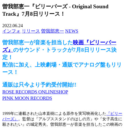
曽我部恵一『ビリーバーズ - Original Sound
Track』7月8日リリース！
2022.06.24
インフォ
リリース
曽我部恵一
NEWS
曽我部恵一が音楽を担当した
映画『ビリーバー
ズ』
のサウンド・トラックが7月8日リリース決
定！
配信に加え、上映劇場・通販でアナログ盤もリリ
ース！
通販は只今より予約受付開始!!
ROSE RECORDS ONLINESHOP
PINK MOON RECORDS
1999年に連載された山本直樹による原作を実写映画化した
『ビリー
バーズ』
。監督は『アルプススタンドのはしの方』や『女子高生に
殺されたい』の城定秀夫。曽我部恵一が音楽を担当したこの映画の