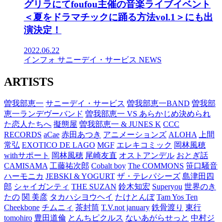
グリラにてfoufou主催の音楽ライブイベント
＜夏をドラマチックに踊る方法vol.1＞にも出
演決定！
2022.06.22
インフォ
サニーデイ・サービス
NEWS
ARTISTS
曽我部恵一
サニーデイ・サービス
曽我部恵一BAND
曽我部
恵一ランデヴーバンド
曽我部恵一 VS あらかじめ決められ
た恋人たちへ
擬態屋
曽我部恵一 & JUNES K
CCC
RECORDS
aCae
赤田あつき
アニメーションズ
ALOHA
上間
常弘
EXOTICO DE LAGO
MGF
エレキコミック
岡林風穂
withサポート
岡林風穂
尾崎友直
オストアンデル
おとぎ話
CAMISAMA
工藤祐次郎
Cobalt boy
The COMMONS
笹口騒音
ハーモニカ
JEBSKI & YOGURT
ザ・テレパシーズ
島津田四
郎
シャイガンティ
THE SUZAN
鈴木知宏
Superyou
世界のき
たの
関 美彦
タカハシヨウヘイ
たけとんぼ
Tam Yos Ten
Cheekbone
チムニィ
茶封筒
T.V.not january
鉄骨渡り
東行
tomohiro
豊田道倫
とんちピクルス
ないあがらせっと
中村ジ