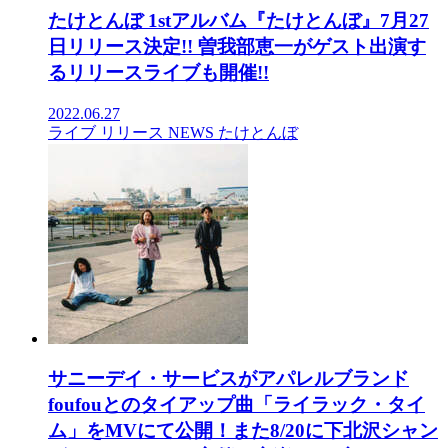
たけとんぼ 1stアルバム『たけとんぼ』7月27
日リリース決定!! 曽我部恵一がゲスト出演す
るリリースライブも開催!!
2022.06.27
ライブ
リリース
NEWS
たけとんぼ
サニーデイ・サービスがアパレルブランド
foufouとのタイアップ曲「ライラック・タイ
ム」をMVにて公開！また8/20に下北沢シャン