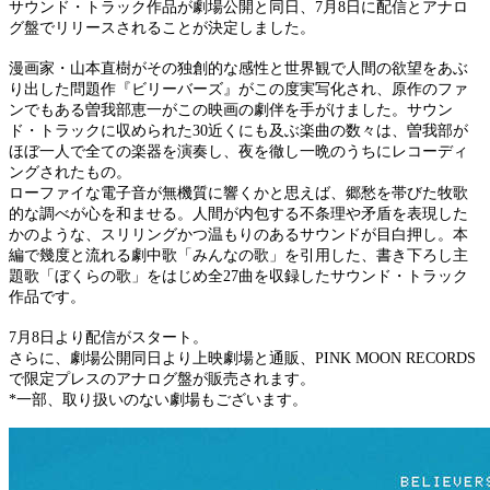
サウンド・トラック作品が劇場公開と同日、7月8日に配信とアナロ
グ盤でリリースされることが決定しました。
漫画家・山本直樹がその独創的な感性と世界観で人間の欲望をあぶ
り出した問題作『ビリーバーズ』がこの度実写化され、原作のファ
ンでもある曽我部恵一がこの映画の劇伴を手がけました。サウン
ド・トラックに収められた30近くにも及ぶ楽曲の数々は、曽我部が
ほぼ一人で全ての楽器を演奏し、夜を徹し一晩のうちにレコーディ
ングされたもの。
ローファイな電子音が無機質に響くかと思えば、郷愁を帯びた牧歌
的な調べが心を和ませる。人間が内包する不条理や矛盾を表現した
かのような、スリリングかつ温もりのあるサウンドが目白押し。本
編で幾度と流れる劇中歌「みんなの歌」を引用した、書き下ろし主
題歌「ぼくらの歌」をはじめ全27曲を収録したサウンド・トラック
作品です。
7月8日より配信がスタート。
さらに、劇場公開同日より上映劇場と通販、PINK MOON RECORDS
で限定プレスのアナログ盤が販売されます。
*一部、取り扱いのない劇場もございます。