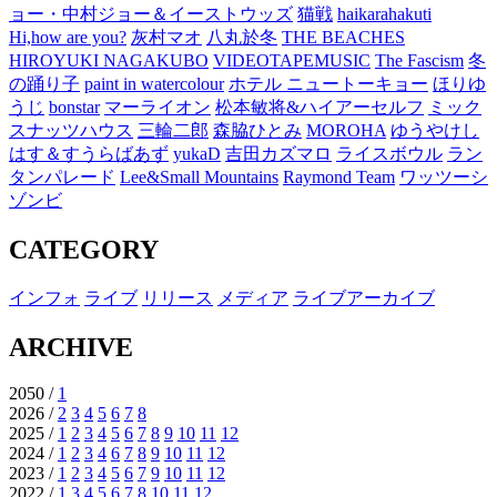
ョー・中村ジョー＆イーストウッズ
猫戦
haikarahakuti
Hi,how are you?
灰村マオ
八丸於冬
THE BEACHES
HIROYUKI NAGAKUBO
VIDEOTAPEMUSIC
The Fascism
冬
の踊り子
paint in watercolour
ホテル ニュートーキョー
ほりゆ
うじ
bonstar
マーライオン
松本敏将&ハイアーセルフ
ミック
スナッツハウス
三輪二郎
森脇ひとみ
MOROHA
ゆうやけし
はす＆すうらばあず
yukaD
吉田カズマロ
ライスボウル
ラン
タンパレード
Lee&Small Mountains
Raymond Team
ワッツーシ
ゾンビ
CATEGORY
インフォ
ライブ
リリース
メディア
ライブアーカイブ
ARCHIVE
2050 /
1
2026 /
2
3
4
5
6
7
8
2025 /
1
2
3
4
5
6
7
8
9
10
11
12
2024 /
1
2
3
4
6
7
8
9
10
11
12
2023 /
1
2
3
4
5
6
7
9
10
11
12
2022 /
1
3
4
5
6
7
8
10
11
12