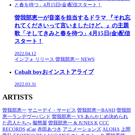
曽我部恵一が音楽を担当するドラマ 『それ忘
れてくださいって言いましたけど。』の主題
歌「そしてきみと春を待つ」4月15日(金)配信
スタート！
2022.04.12
インフォ
リリース
曽我部恵一
NEWS
Cobalt boyおインストアライブ
2022.03.31
ARTISTS
曽我部恵一
サニーデイ・サービス
曽我部恵一BAND
曽我部
恵一ランデヴーバンド
曽我部恵一 VS あらかじめ決められ
た恋人たちへ
擬態屋
曽我部恵一 & JUNES K
CCC
RECORDS
aCae
赤田あつき
アニメーションズ
ALOHA
上間