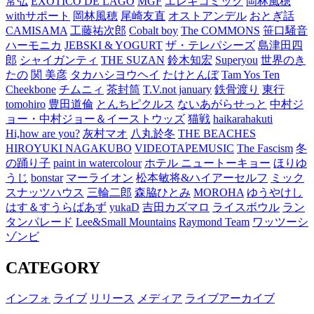
常弘
EXOTICO DE LAGO
MGF
エレキコミック
岡林風穂
withサポート
岡林風穂
尾崎友直
オストアンデル
おとぎ話
CAMISAMA
工藤祐次郎
Cobalt boy
The COMMONS
笹口騒音
ハーモニカ
JEBSKI & YOGURT
ザ・テレパシーズ
島津田四
郎
シャイガンティ
THE SUZAN
鈴木知宏
Superyou
世界のき
たの
関 美彦
タカハシヨウヘイ
たけとんぼ
Tam Yos Ten
Cheekbone
チムニィ
茶封筒
T.V.not january
鉄骨渡り
東行
tomohiro
豊田道倫
とんちピクルス
ないあがらせっと
中村ジ
ョー・中村ジョー＆イーストウッズ
猫戦
haikarahakuti
Hi,how are you?
灰村マオ
八丸於冬
THE BEACHES
HIROYUKI NAGAKUBO
VIDEOTAPEMUSIC
The Fascism
冬
の踊り子
paint in watercolour
ホテル ニュートーキョー
ほりゆ
うじ
bonstar
マーライオン
松本敏将&ハイアーセルフ
ミック
スナッツハウス
三輪二郎
森脇ひとみ
MOROHA
ゆうやけし
はす＆すうらばあず
yukaD
吉田カズマロ
ライスボウル
ラン
タンパレード
Lee&Small Mountains
Raymond Team
ワッツーシ
ゾンビ
CATEGORY
インフォ
ライブ
リリース
メディア
ライブアーカイブ