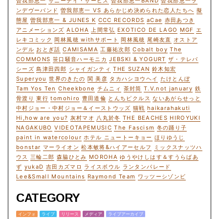
曽我部恵一
サニーデイ・サービス
曽我部恵一BAND
曽我部恵一ラ
ンデヴーバンド
曽我部恵一 VS あらかじめ決められた恋人たちへ
擬
態屋
曽我部恵一 & JUNES K
CCC RECORDS
aCae
赤田あつき
アニメーションズ
ALOHA
上間常弘
EXOTICO DE LAGO
MGF
エ
レキコミック
岡林風穂 withサポート
岡林風穂
尾崎友直
オストア
ンデル
おとぎ話
CAMISAMA
工藤祐次郎
Cobalt boy
The
COMMONS
笹口騒音ハーモニカ
JEBSKI & YOGURT
ザ・テレパ
シーズ
島津田四郎
シャイガンティ
THE SUZAN
鈴木知宏
Superyou
世界のきたの
関 美彦
タカハシヨウヘイ
たけとんぼ
Tam Yos Ten
Cheekbone
チムニィ
茶封筒
T.V.not january
鉄
骨渡り
東行
tomohiro
豊田道倫
とんちピクルス
ないあがらせっと
中村ジョー・中村ジョー＆イーストウッズ
猫戦
haikarahakuti
Hi,how are you?
灰村マオ
八丸於冬
THE BEACHES
HIROYUKI
NAGAKUBO
VIDEOTAPEMUSIC
The Fascism
冬の踊り子
paint in watercolour
ホテル ニュートーキョー
ほりゆうじ
bonstar
マーライオン
松本敏将&ハイアーセルフ
ミックスナッツハ
ウス
三輪二郎
森脇ひとみ
MOROHA
ゆうやけしはす＆すうらばあ
ず
yukaD
吉田カズマロ
ライスボウル
ランタンパレード
Lee&Small Mountains
Raymond Team
ワッツーシゾンビ
CATEGORY
インフォ
ライブ
リリース
メディア
ライブアーカイブ