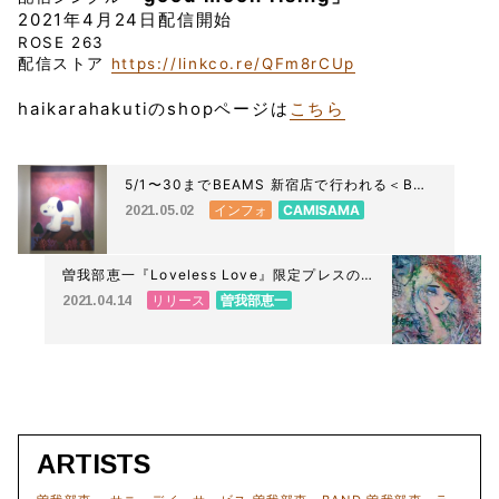
2021年4月24日配信開始
ROSE 263
配信ストア
https://linkco.re/QFm8rCUp
haikarahakutiのshopページは
こちら
5/1〜30までBEAMS 新宿店で行われる＜Bギ
ャラリー＞のギャラリーコレクション展に牧田
インフォ
CAMISAMA
2021.05.02
純出展してます。
曽我部恵一『Loveless Love』限定プレスの
アナログ盤とCDが本日発売！
リリース
曽我部恵一
2021.04.14
ARTISTS