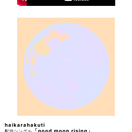
haikarahakuti
「good moon rising」
配信シングル