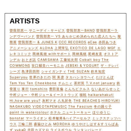
ARTISTS
曽我部恵一
サニーデイ・サービス
曽我部恵一BAND
曽我部恵一ラ
ンデヴーバンド
曽我部恵一 VS あらかじめ決められた恋人たちへ
擬
態屋
曽我部恵一 & JUNES K
CCC RECORDS
aCae
赤田あつき
アニメーションズ
ALOHA
上間常弘
EXOTICO DE LAGO
MGF
エ
レキコミック
岡林風穂 withサポート
岡林風穂
尾崎友直
オストア
ンデル
おとぎ話
CAMISAMA
工藤祐次郎
Cobalt boy
The
COMMONS
笹口騒音ハーモニカ
JEBSKI & YOGURT
ザ・テレパ
シーズ
島津田四郎
シャイガンティ
THE SUZAN
鈴木知宏
Superyou
世界のきたの
関 美彦
タカハシヨウヘイ
たけとんぼ
Tam Yos Ten
Cheekbone
チムニィ
茶封筒
T.V.not january
鉄
骨渡り
東行
tomohiro
豊田道倫
とんちピクルス
ないあがらせっと
中村ジョー・中村ジョー＆イーストウッズ
猫戦
haikarahakuti
Hi,how are you?
灰村マオ
八丸於冬
THE BEACHES
HIROYUKI
NAGAKUBO
VIDEOTAPEMUSIC
The Fascism
冬の踊り子
paint in watercolour
ホテル ニュートーキョー
ほりゆうじ
bonstar
マーライオン
松本敏将&ハイアーセルフ
ミックスナッツハ
ウス
三輪二郎
森脇ひとみ
MOROHA
ゆうやけしはす＆すうらばあ
ず
yukaD
吉田カズマロ
ライスボウル
ランタンパレード