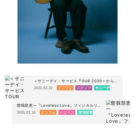
＜サニーデイ・サービス TOUR 2020＞から４
会場のライブ映像を公開！更にスペースシャワ
インフォ
メディア
サニーデ
2021.02.22
ーTVにて特集番組のOAが決定!!!
イ・サービス
曽我部恵一『Loveless Love』フィジカルリ
リース決定！完全限定のアナログ盤2枚組、
インフォ
リリース
曽我部恵
2021.01.16
CD2枚組ただ今よりプレオーダー受付開始いた
一
しました！