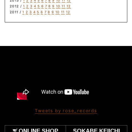
2013 /
1
2
3
4
5
6
7
8
9
10
11
12
2012 /
1
2
3
4
5
6
7
8
9
10
11
12
2011 /
1
2
3
4
5
6
7
8
9
10
11
12
Tweets by rose_records
ONLINE SHOP
SOKABE KEIICHI