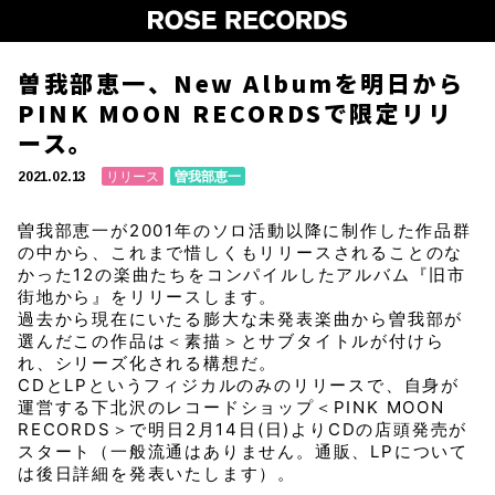
曽我部恵一、New Albumを明日から
PINK MOON RECORDSで限定リリ
ース。
リリース
曽我部恵一
2021.02.13
曽我部恵一が2001年のソロ活動以降に制作した作品群
の中から、これまで惜しくもリリースされることのな
かった12の楽曲たちをコンパイルしたアルバム『旧市
街地から』をリリースします。
過去から現在にいたる膨大な未発表楽曲から曽我部が
選んだこの作品は＜素描＞とサブタイトルが付けら
れ、シリーズ化される構想だ。
CDとLPというフィジカルのみのリリースで、自身が
運営する下北沢のレコードショップ＜PINK MOON
RECORDS＞で明日2月14日(日)よりCDの店頭発売が
スタート（一般流通はありません。通販、LPについて
は後日詳細を発表いたします）。