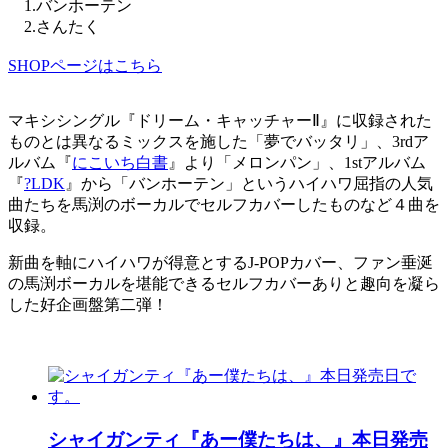
1.バンホーテン
2.さんたく
SHOPページはこちら
マキシシングル『ドリーム・キャッチャーⅡ』に収録された
ものとは異なるミックスを施した「夢でバッタリ」、3rdア
ルバム『
にこいち白書
』より「メロンパン」、1stアルバム
『
?LDK
』から「バンホーテン」というハイハワ屈指の人気
曲たちを馬渕のボーカルでセルフカバーしたものなど４曲を
収録。
新曲を軸にハイハワが得意とするJ-POPカバー、ファン垂涎
の馬渕ボーカルを堪能できるセルフカバーありと趣向を凝ら
した好企画盤第二弾！
シャイガンティ『あー僕たちは、』本日発売