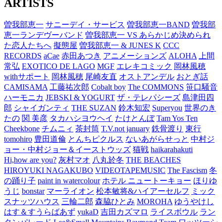
ARTISTS
曽我部恵一
サニーデイ・サービス
曽我部恵一BAND
曽我部
恵一ランデヴーバンド
曽我部恵一 VS あらかじめ決められ
た恋人たちへ
擬態屋
曽我部恵一 & JUNES K
CCC
RECORDS
aCae
赤田あつき
アニメーションズ
ALOHA
上間
常弘
EXOTICO DE LAGO
MGF
エレキコミック
岡林風穂
withサポート
岡林風穂
尾崎友直
オストアンデル
おとぎ話
CAMISAMA
工藤祐次郎
Cobalt boy
The COMMONS
笹口騒音
ハーモニカ
JEBSKI & YOGURT
ザ・テレパシーズ
島津田四
郎
シャイガンティ
THE SUZAN
鈴木知宏
Superyou
世界のき
たの
関 美彦
タカハシヨウヘイ
たけとんぼ
Tam Yos Ten
Cheekbone
チムニィ
茶封筒
T.V.not january
鉄骨渡り
東行
tomohiro
豊田道倫
とんちピクルス
ないあがらせっと
中村ジ
ョー・中村ジョー＆イーストウッズ
猫戦
haikarahakuti
Hi,how are you?
灰村マオ
八丸於冬
THE BEACHES
HIROYUKI NAGAKUBO
VIDEOTAPEMUSIC
The Fascism
冬
の踊り子
paint in watercolour
ホテル ニュートーキョー
ほりゆ
うじ
bonstar
マーライオン
松本敏将&ハイアーセルフ
ミック
スナッツハウス
三輪二郎
森脇ひとみ
MOROHA
ゆうやけし
はす＆すうらばあず
yukaD
吉田カズマロ
ライスボウル
ラン