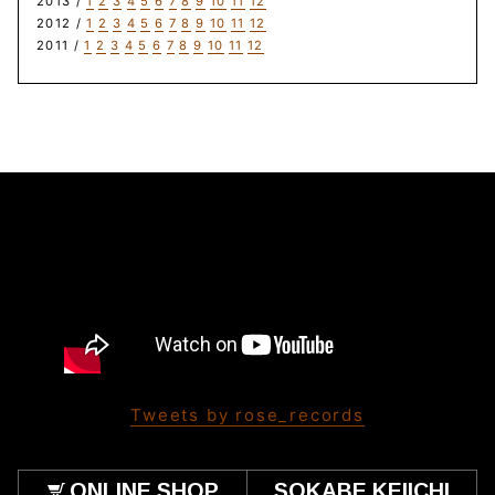
2013 /
1
2
3
4
5
6
7
8
9
10
11
12
2012 /
1
2
3
4
5
6
7
8
9
10
11
12
2011 /
1
2
3
4
5
6
7
8
9
10
11
12
Tweets by rose_records
ONLINE SHOP
SOKABE KEIICHI