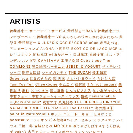
ARTISTS
曽我部恵一
サニーデイ・サービス
曽我部恵一BAND
曽我部恵一ラ
ンデヴーバンド
曽我部恵一 VS あらかじめ決められた恋人たちへ
擬
態屋
曽我部恵一 & JUNES K
CCC RECORDS
aCae
赤田あつき
アニメーションズ
ALOHA
上間常弘
EXOTICO DE LAGO
MGF
エ
レキコミック
岡林風穂 withサポート
岡林風穂
尾崎友直
オストア
ンデル
おとぎ話
CAMISAMA
工藤祐次郎
Cobalt boy
The
COMMONS
笹口騒音ハーモニカ
JEBSKI & YOGURT
ザ・テレパ
シーズ
島津田四郎
シャイガンティ
THE SUZAN
鈴木知宏
Superyou
世界のきたの
関 美彦
タカハシヨウヘイ
たけとんぼ
Tam Yos Ten
Cheekbone
チムニィ
茶封筒
T.V.not january
鉄
骨渡り
東行
tomohiro
豊田道倫
とんちピクルス
ないあがらせっと
中村ジョー・中村ジョー＆イーストウッズ
猫戦
haikarahakuti
Hi,how are you?
灰村マオ
八丸於冬
THE BEACHES
HIROYUKI
NAGAKUBO
VIDEOTAPEMUSIC
The Fascism
冬の踊り子
paint in watercolour
ホテル ニュートーキョー
ほりゆうじ
bonstar
マーライオン
松本敏将&ハイアーセルフ
ミックスナッツハ
ウス
三輪二郎
森脇ひとみ
MOROHA
ゆうやけしはす＆すうらばあ
ず
yukaD
吉田カズマロ
ライスボウル
ランタンパレード