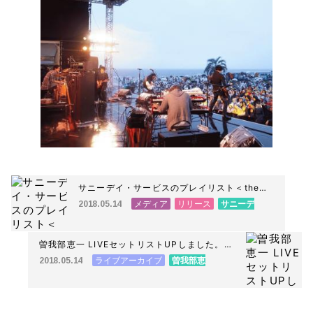
サニーデイ・サービスのプレイリスト＜the
SEA＞にbetcover!!と石田彰さんの曲を追加し
メディア
リリース
サニーデ
2018.05.14
ました。
イ・サービス
曽我部恵一
曽我部恵一 LIVEセットリストUPしました。
5/12＜第7回 パンダ音楽祭＞@東京 上野恩賜
ライブアーカイブ
曽我部恵
2018.05.14
公園野外ステージ(水上音楽堂)
一