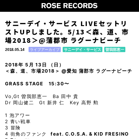
サニーデイ・サービス LIVEセットリ
ストUPしました。5/13＜森、道、市
場2018＞@蒲郡市 ラグーナビーチ
ライブアーカイブ
サニーデイ・サービス
曽我部恵一
2018.05.14
2018年 5月 13日 （日）
＜森、道、市場2018＞ @愛知 蒲郡市 ラグーナビーチ
GRASS STAGE 15:30〜
Vo,Gt 曽我部恵一 Ba 田中 貴
Dr 岡山健二 Gt 新井 仁 Key 高野 勲
1 泡アワー
2 青い戦車
3 冒険
4 街角のファンク
feat. C.O.S.A. & KID FRESINO