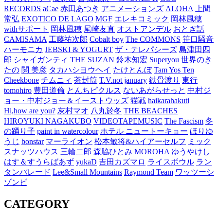
RECORDS
aCae
赤田あつき
アニメーションズ
ALOHA
上間
常弘
EXOTICO DE LAGO
MGF
エレキコミック
岡林風穂
withサポート
岡林風穂
尾崎友直
オストアンデル
おとぎ話
CAMISAMA
工藤祐次郎
Cobalt boy
The COMMONS
笹口騒音
ハーモニカ
JEBSKI & YOGURT
ザ・テレパシーズ
島津田四
郎
シャイガンティ
THE SUZAN
鈴木知宏
Superyou
世界のき
たの
関 美彦
タカハシヨウヘイ
たけとんぼ
Tam Yos Ten
Cheekbone
チムニィ
茶封筒
T.V.not january
鉄骨渡り
東行
tomohiro
豊田道倫
とんちピクルス
ないあがらせっと
中村ジ
ョー・中村ジョー＆イーストウッズ
猫戦
haikarahakuti
Hi,how are you?
灰村マオ
八丸於冬
THE BEACHES
HIROYUKI NAGAKUBO
VIDEOTAPEMUSIC
The Fascism
冬
の踊り子
paint in watercolour
ホテル ニュートーキョー
ほりゆ
うじ
bonstar
マーライオン
松本敏将&ハイアーセルフ
ミック
スナッツハウス
三輪二郎
森脇ひとみ
MOROHA
ゆうやけし
はす＆すうらばあず
yukaD
吉田カズマロ
ライスボウル
ラン
タンパレード
Lee&Small Mountains
Raymond Team
ワッツーシ
ゾンビ
CATEGORY