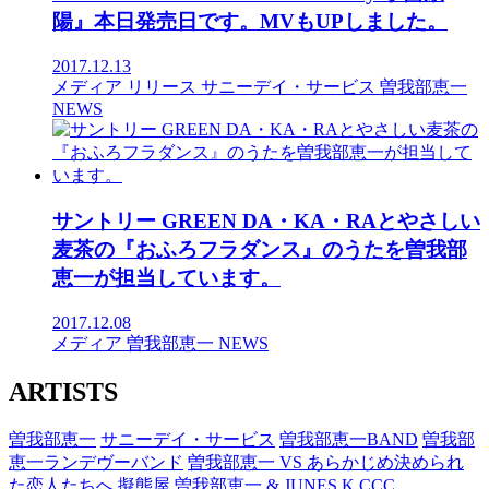
陽』本日発売日です。MVもUPしました。
2017.12.13
メディア
リリース
サニーデイ・サービス
曽我部恵一
NEWS
サントリー GREEN DA・KA・RAとやさしい
麦茶の『おふろフラダンス』のうたを曽我部
恵一が担当しています。
2017.12.08
メディア
曽我部恵一
NEWS
ARTISTS
曽我部恵一
サニーデイ・サービス
曽我部恵一BAND
曽我部
恵一ランデヴーバンド
曽我部恵一 VS あらかじめ決められ
た恋人たちへ
擬態屋
曽我部恵一 & JUNES K
CCC