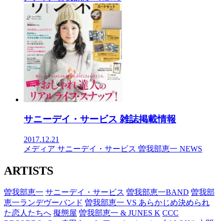
サニーデイ・サービス 雑誌掲載情報
2017.12.21
メディア
サニーデイ・サービス
曽我部恵一
NEWS
ARTISTS
曽我部恵一
サニーデイ・サービス
曽我部恵一BAND
曽我部
恵一ランデヴーバンド
曽我部恵一 VS あらかじめ決められ
た恋人たちへ
擬態屋
曽我部恵一 & JUNES K
CCC