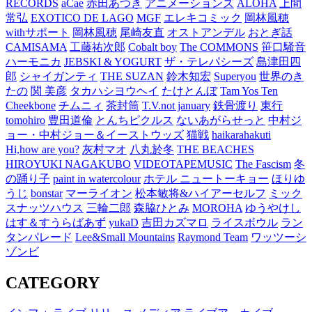
RECORDS
aCae
赤田あつき
アニメーションズ
ALOHA
上間
常弘
EXOTICO DE LAGO
MGF
エレキコミック
岡林風穂
withサポート
岡林風穂
尾崎友直
オストアンデル
おとぎ話
CAMISAMA
工藤祐次郎
Cobalt boy
The COMMONS
笹口騒音
ハーモニカ
JEBSKI & YOGURT
ザ・テレパシーズ
島津田四
郎
シャイガンティ
THE SUZAN
鈴木知宏
Superyou
世界のき
たの
関 美彦
タカハシヨウヘイ
たけとんぼ
Tam Yos Ten
Cheekbone
チムニィ
茶封筒
T.V.not january
鉄骨渡り
東行
tomohiro
豊田道倫
とんちピクルス
ないあがらせっと
中村ジ
ョー・中村ジョー＆イーストウッズ
猫戦
haikarahakuti
Hi,how are you?
灰村マオ
八丸於冬
THE BEACHES
HIROYUKI NAGAKUBO
VIDEOTAPEMUSIC
The Fascism
冬
の踊り子
paint in watercolour
ホテル ニュートーキョー
ほりゆ
うじ
bonstar
マーライオン
松本敏将&ハイアーセルフ
ミック
スナッツハウス
三輪二郎
森脇ひとみ
MOROHA
ゆうやけし
はす＆すうらばあず
yukaD
吉田カズマロ
ライスボウル
ラン
タンパレード
Lee&Small Mountains
Raymond Team
ワッツーシ
ゾンビ
CATEGORY