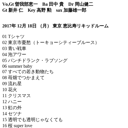
Vo,Gt 曽我部恵一 Ba 田中 貴 Dr 岡山健二
Gt 新井 仁 Key 高野 勲 sax 加藤雄一郎
2017年 12月 18日 （月） 東京 恵比寿リキッドルーム
01 Tシャツ
02 東京市憂愁（トーキョーシティーブルース）
03 青い戦車
04 泡アワー
05 パンチドランク・ラブソング
06 summer baby
07 すべての若き動物たち
08 苺畑でつかまえて
09 流れ星
10 花火
11 クリスマス
12 ハニー
13 虹の外
14 セツナ
15 透明でも透明じゃなくても
16 桜 super love