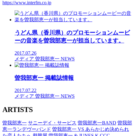
https://www.interfm.co.jp
うどん県（香川県）のプロモーションムービ
ーの音楽を曽我部恵一が担当しています。
2017.07.26
メディア
曽我部恵一
NEWS
曽我部恵一 掲載誌情報
2017.07.22
メディア
曽我部恵一
NEWS
ARTISTS
曽我部恵一
サニーデイ・サービス
曽我部恵一BAND
曽我部
恵一ランデヴーバンド
曽我部恵一 VS あらかじめ決められ
た恋人たちへ
擬態屋
曽我部恵一 & JUNES K
CCC