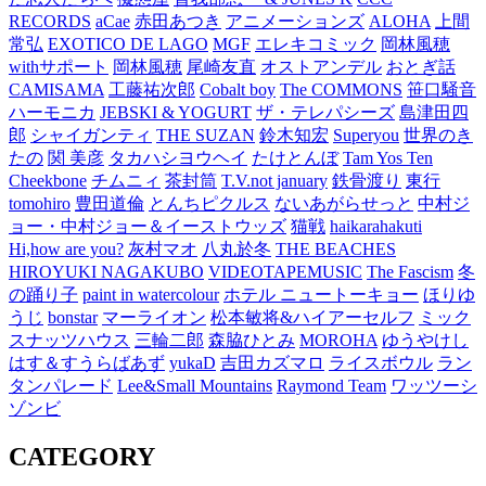
RECORDS
aCae
赤田あつき
アニメーションズ
ALOHA
上間
常弘
EXOTICO DE LAGO
MGF
エレキコミック
岡林風穂
withサポート
岡林風穂
尾崎友直
オストアンデル
おとぎ話
CAMISAMA
工藤祐次郎
Cobalt boy
The COMMONS
笹口騒音
ハーモニカ
JEBSKI & YOGURT
ザ・テレパシーズ
島津田四
郎
シャイガンティ
THE SUZAN
鈴木知宏
Superyou
世界のき
たの
関 美彦
タカハシヨウヘイ
たけとんぼ
Tam Yos Ten
Cheekbone
チムニィ
茶封筒
T.V.not january
鉄骨渡り
東行
tomohiro
豊田道倫
とんちピクルス
ないあがらせっと
中村ジ
ョー・中村ジョー＆イーストウッズ
猫戦
haikarahakuti
Hi,how are you?
灰村マオ
八丸於冬
THE BEACHES
HIROYUKI NAGAKUBO
VIDEOTAPEMUSIC
The Fascism
冬
の踊り子
paint in watercolour
ホテル ニュートーキョー
ほりゆ
うじ
bonstar
マーライオン
松本敏将&ハイアーセルフ
ミック
スナッツハウス
三輪二郎
森脇ひとみ
MOROHA
ゆうやけし
はす＆すうらばあず
yukaD
吉田カズマロ
ライスボウル
ラン
タンパレード
Lee&Small Mountains
Raymond Team
ワッツーシ
ゾンビ
CATEGORY