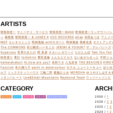
ARTISTS
曽我部恵一
サニーデイ・サービス
曽我部恵一BAND
曽我部恵一ランデヴーバン
へ
擬態屋
曽我部恵一 & JUNES K
CCC RECORDS
aCae
赤田あつき
アニメ
MGF
エレキコミック
岡林風穂 withサポート
岡林風穂
尾崎友直
オストアンデ
The COMMONS
笹口騒音ハーモニカ
JEBSKI & YOGURT
ザ・テレパシーズ
Superyou
世界のきたの
関 美彦
タカハシヨウヘイ
たけとんぼ
Tam Yos Ten
鉄骨渡り
東行
tomohiro
豊田道倫
とんちピクルス
ないあがらせっと
中村ジョ
haikarahakuti
Hi,how are you?
灰村マオ
八丸於冬
THE BEACHES
HIRO
Fascism
冬の踊り子
paint in watercolour
ホテル ニュートーキョー
ほりゆ
ルフ
ミックスナッツハウス
三輪二郎
森脇ひとみ
MOROHA
ゆうやけしはす＆
ンタンパレード
Lee&Small Mountains
Raymond Team
ワッツーシゾンビ
CATEGORY
ARCH
2050 /
1
インフォ
ライブ
リリース
メディア
ライブアーカイブ
2026 /
2
3
2025 /
1
2
2024 /
1
2