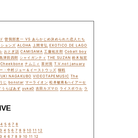
ド
曽我部恵一 VS あらかじめ決められた恋人たち
ーションズ
ALOHA
上間常弘
EXOTICO DE LAGO
ル
おとぎ話
CAMISAMA
工藤祐次郎
Cobalt boy
島津田四郎
シャイガンティ
THE SUZAN
鈴木知宏
Cheekbone
チムニィ
茶封筒
T.V.not january
ー・中村ジョー＆イーストウッズ
猫戦
YUKI NAGAKUBO
VIDEOTAPEMUSIC
The
うじ
bonstar
マーライオン
松本敏将&ハイアーセ
すうらばあず
yukaD
吉田カズマロ
ライスボウル
ラ
IVE
4
5
6
7
8
3
4
5
6
7
8
9
10
11
12
3
4
6
7
8
9
10
11
12