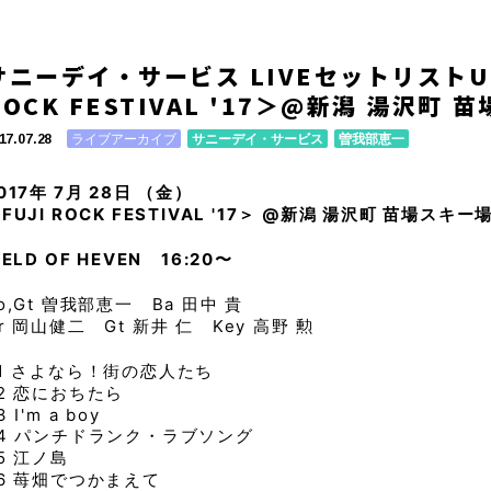
サニーデイ・サービス LIVEセットリストUP
ROCK FESTIVAL '17＞@新潟 湯沢町 
ライブアーカイブ
サニーデイ・サービス
曽我部恵一
17.07.28
017年 7月 28日 （金）
FUJI ROCK FESTIVAL '17＞ @新潟 湯沢町 苗場スキー
IELD OF HEVEN 16:20〜
o,Gt 曽我部恵一 Ba 田中 貴
r 岡山健二 Gt 新井 仁 Key 高野 勲
01 さよなら！街の恋人たち
2 恋におちたら
3 I'm a boy
04 パンチドランク・ラブソング
5 江ノ島
6 苺畑でつかまえて