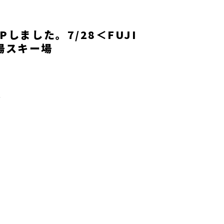
しました。7/28＜FUJI
苗場スキー場
場