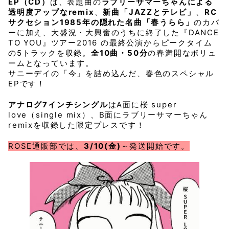
EP（CD）
は、表題曲の
ラブリーサマーちゃんによる
透明度アップなremix
、
新曲「JAZZとテレビ」
、
RC
サクセション1985年の隠れた名曲「春うらら」
のカバ
ーに加え、大盛況・大興奮のうちに終了した『DANCE
TO YOU』ツアー2016 の最終公演からピークタイム
の5トラックを収録。
全10曲・50分
の春満開なボリュ
ームとなっています。
サニーデイの「今」を詰め込んだ、春色のスペシャル
EPです！
アナログ7インチシングル
はA面に桜 super
love（single mix）、B面にラブリーサマーちゃん
remixを収録した限定プレスです！
ROSE通販部では、
3/10(金)
～発送開始です。