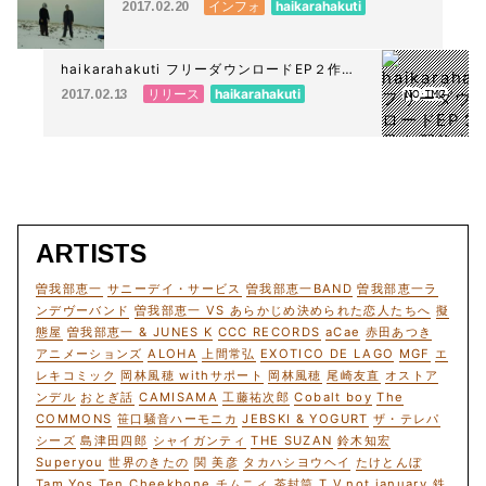
インフォ
haikarahakuti
2017.02.20
haikarahakuti フリーダウンロードEP２作品
を配信中!!!
リリース
haikarahakuti
2017.02.13
ARTISTS
曽我部恵一
サニーデイ・サービス
曽我部恵一BAND
曽我部恵一ラ
ンデヴーバンド
曽我部恵一 VS あらかじめ決められた恋人たちへ
擬
態屋
曽我部恵一 & JUNES K
CCC RECORDS
aCae
赤田あつき
アニメーションズ
ALOHA
上間常弘
EXOTICO DE LAGO
MGF
エ
レキコミック
岡林風穂 withサポート
岡林風穂
尾崎友直
オストア
ンデル
おとぎ話
CAMISAMA
工藤祐次郎
Cobalt boy
The
COMMONS
笹口騒音ハーモニカ
JEBSKI & YOGURT
ザ・テレパ
シーズ
島津田四郎
シャイガンティ
THE SUZAN
鈴木知宏
Superyou
世界のきたの
関 美彦
タカハシヨウヘイ
たけとんぼ
Tam Yos Ten
Cheekbone
チムニィ
茶封筒
T.V.not january
鉄