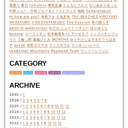
骨渡り
東行
tomohiro
豊田道倫
とんちピクルス
ないあがらせっと
中村ジョー・中村ジョー＆イーストウッズ
猫戦
haikarahakuti
Hi,how are you?
灰村マオ
八丸於冬
THE BEACHES
HIROYUKI
NAGAKUBO
VIDEOTAPEMUSIC
The Fascism
冬の踊り子
paint in watercolour
ホテル ニュートーキョー
ほりゆうじ
bonstar
マーライオン
松本敏将&ハイアーセルフ
ミックスナッツハ
ウス
三輪二郎
森脇ひとみ
MOROHA
ゆうやけしはす＆すうらばあ
ず
yukaD
吉田カズマロ
ライスボウル
ランタンパレード
Lee&Small Mountains
Raymond Team
ワッツーシゾンビ
CATEGORY
インフォ
ライブ
リリース
メディア
ライブアーカイブ
ARCHIVE
2050 /
1
2026 /
2
3
4
5
6
7
8
2025 /
1
2
3
4
5
6
7
8
9
10
11
12
2024 /
1
2
3
4
6
7
8
9
10
11
12
2023 /
1
2
3
4
5
6
7
9
10
11
12
2022 /
1
3
4
5
6
7
8
10
11
12