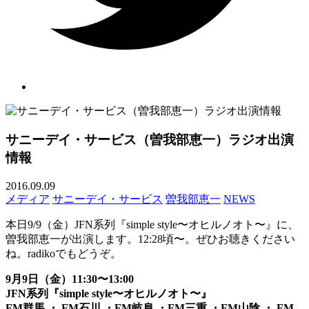
サニーデイ・サービス（曽我部恵一）ラジオ出演
情報
2016.09.09
メディア
サニーデイ・サービス
曽我部恵一
NEWS
本日9/9（金）JFN系列『simple style〜オヒルノオト〜』に、
曽我部恵一が出演します。12:28頃〜。ぜひお聴きください
ね。radikoでもどうぞ。
9月9日（金
）11:30〜13:00
JFN系列『simple style〜オヒルノオト〜』
FM群馬 ・ FM石川 ・FM岐阜 ・FM三重 ・FM山陰 ・ FM