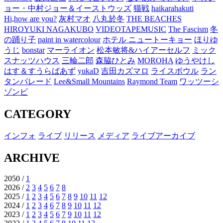
ョー・中村ジョー＆イーストウッズ
猫戦
haikarahakuti
Hi,how are you?
灰村マオ
八丸於冬
THE BEACHES
HIROYUKI NAGAKUBO
VIDEOTAPEMUSIC
The Fascism
冬
の踊り子
paint in watercolour
ホテル ニュートーキョー
ほりゆ
うじ
bonstar
マーライオン
松本敏将&ハイアーセルフ
ミック
スナッツハウス
三輪二郎
森脇ひとみ
MOROHA
ゆうやけし
はす＆すうらばあず
yukaD
吉田カズマロ
ライスボウル
ラン
タンパレード
Lee&Small Mountains
Raymond Team
ワッツーシ
ゾンビ
CATEGORY
インフォ
ライブ
リリース
メディア
ライブアーカイブ
ARCHIVE
2050 /
1
2026 /
2
3
4
5
6
7
8
2025 /
1
2
3
4
5
6
7
8
9
10
11
12
2024 /
1
2
3
4
6
7
8
9
10
11
12
2023 /
1
2
3
4
5
6
7
9
10
11
12