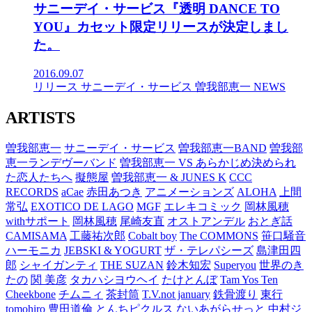
サニーデイ・サービス『透明 DANCE TO
YOU』カセット限定リリースが決定しまし
た。
2016.09.07
リリース
サニーデイ・サービス
曽我部恵一
NEWS
ARTISTS
曽我部恵一
サニーデイ・サービス
曽我部恵一BAND
曽我部
恵一ランデヴーバンド
曽我部恵一 VS あらかじめ決められ
た恋人たちへ
擬態屋
曽我部恵一 & JUNES K
CCC
RECORDS
aCae
赤田あつき
アニメーションズ
ALOHA
上間
常弘
EXOTICO DE LAGO
MGF
エレキコミック
岡林風穂
withサポート
岡林風穂
尾崎友直
オストアンデル
おとぎ話
CAMISAMA
工藤祐次郎
Cobalt boy
The COMMONS
笹口騒音
ハーモニカ
JEBSKI & YOGURT
ザ・テレパシーズ
島津田四
郎
シャイガンティ
THE SUZAN
鈴木知宏
Superyou
世界のき
たの
関 美彦
タカハシヨウヘイ
たけとんぼ
Tam Yos Ten
Cheekbone
チムニィ
茶封筒
T.V.not january
鉄骨渡り
東行
tomohiro
豊田道倫
とんちピクルス
ないあがらせっと
中村ジ