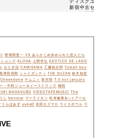
ド
曽我部恵一 VS あらかじめ決められた恋人たち
ーションズ
ALOHA
上間常弘
EXOTICO DE LAGO
ル
おとぎ話
CAMISAMA
工藤祐次郎
Cobalt boy
島津田四郎
シャイガンティ
THE SUZAN
鈴木知宏
Cheekbone
チムニィ
茶封筒
T.V.not january
ー・中村ジョー＆イーストウッズ
猫戦
YUKI NAGAKUBO
VIDEOTAPEMUSIC
The
うじ
bonstar
マーライオン
松本敏将&ハイアーセ
すうらばあず
yukaD
吉田カズマロ
ライスボウル
ラ
IVE