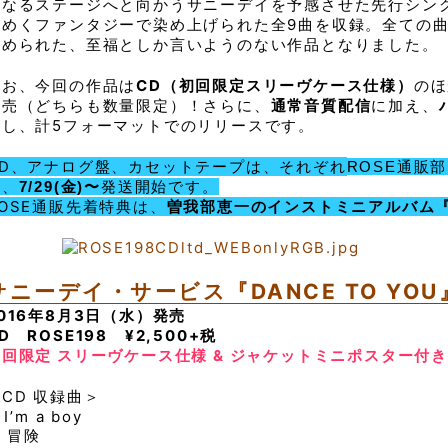
次なるステージへと向かうサニーデイを予感させた先行シン
らめくファンタジーで染め上げられた全9曲を収録。全ての
収められた、至福としか言いようのない作品となりました。
なお、今回の作品は
CD（初回限定スリーヴケース仕様）
のほ
発売（どちらも数量限定）！さらに、
通常音質配信
に加え、
トし、計5フォーマットでのリリースです。
CD、アナログ盤、カセットテープは、それぞれ
ROSE通販
始
、
7/29(金)〜
発送開始です。
ROSE通販先着特典は、
曽我部恵一のインストミニアルバム『MAR
サニーデイ・サービス『DANCE TO YOU
016年8月3日（水）発売
D ROSE198 ¥2,500+税
初回限定 スリーヴケース仕様 & ジャケットミニポスター付き
CD 収録曲＞
. I’m a boy
. 冒険