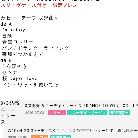
紙スリーヴケース付き 限定プレス
＜カセットテープ 収録曲＞
ide A
. I’m a boy
. 冒険
. 青空ロンリー
4. パンチドランク・ラブソング
. 苺畑でつかまえて
ide B
. 血を流そう
. セツナ
. 桜 super love
. ベン・ワットを聴いてた
8/3発売 サニーデイ・サービス『DANCE TO YOU』CD
リリース
サニーデイ・サービス
曽我部恵一
2016.07.08
7/10(日)20:30〜ディスクユニオン新宿中古センターにて、曽我部
イベントが決定しました。
インフォ
曽我部恵一
2016.07.05