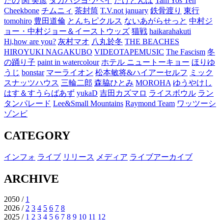
たの
関 美彦
タカハシヨウヘイ
たけとんぼ
Tam Yos Ten
Cheekbone
チムニィ
茶封筒
T.V.not january
鉄骨渡り
東行
tomohiro
豊田道倫
とんちピクルス
ないあがらせっと
中村ジ
ョー・中村ジョー＆イーストウッズ
猫戦
haikarahakuti
Hi,how are you?
灰村マオ
八丸於冬
THE BEACHES
HIROYUKI NAGAKUBO
VIDEOTAPEMUSIC
The Fascism
冬
の踊り子
paint in watercolour
ホテル ニュートーキョー
ほりゆ
うじ
bonstar
マーライオン
松本敏将&ハイアーセルフ
ミック
スナッツハウス
三輪二郎
森脇ひとみ
MOROHA
ゆうやけし
はす＆すうらばあず
yukaD
吉田カズマロ
ライスボウル
ラン
タンパレード
Lee&Small Mountains
Raymond Team
ワッツーシ
ゾンビ
CATEGORY
インフォ
ライブ
リリース
メディア
ライブアーカイブ
ARCHIVE
2050 /
1
2026 /
2
3
4
5
6
7
8
2025 /
1
2
3
4
5
6
7
8
9
10
11
12