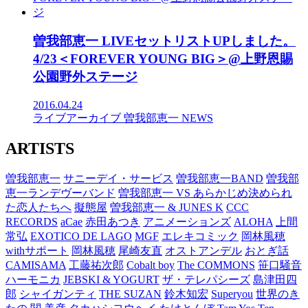
曽我部恵一 LIVEセットリストUPしました。
4/23＜FOREVER YOUNG BIG＞@上野恩賜
公園野外ステージ
2016.04.24
ライブアーカイブ
曽我部恵一
NEWS
ARTISTS
曽我部恵一
サニーデイ・サービス
曽我部恵一BAND
曽我部
恵一ランデヴーバンド
曽我部恵一 VS あらかじめ決められ
た恋人たちへ
擬態屋
曽我部恵一 & JUNES K
CCC
RECORDS
aCae
赤田あつき
アニメーションズ
ALOHA
上間
常弘
EXOTICO DE LAGO
MGF
エレキコミック
岡林風穂
withサポート
岡林風穂
尾崎友直
オストアンデル
おとぎ話
CAMISAMA
工藤祐次郎
Cobalt boy
The COMMONS
笹口騒音
ハーモニカ
JEBSKI & YOGURT
ザ・テレパシーズ
島津田四
郎
シャイガンティ
THE SUZAN
鈴木知宏
Superyou
世界のき