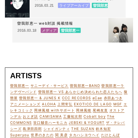
3/19＜上村一夫展 音楽イベント・曽我部恵一
ライブアーカイブ
曽我部恵
2016.03.21
ミニライヴ＞＠弥生美術館 2階展示室
一
曽我部恵一 web対談 掲載情報
メディア
曽我部恵一
2016.03.18
ARTISTS
曽我部恵一
サニーデイ・サービス
曽我部恵一BAND
曽我部恵一ラ
ンデヴーバンド
曽我部恵一 VS あらかじめ決められた恋人たちへ
擬
態屋
曽我部恵一 & JUNES K
CCC RECORDS
aCae
赤田あつき
アニメーションズ
ALOHA
上間常弘
EXOTICO DE LAGO
MGF
エ
レキコミック
岡林風穂 withサポート
岡林風穂
尾崎友直
オストア
ンデル
おとぎ話
CAMISAMA
工藤祐次郎
Cobalt boy
The
COMMONS
笹口騒音ハーモニカ
JEBSKI & YOGURT
ザ・テレパ
シーズ
島津田四郎
シャイガンティ
THE SUZAN
鈴木知宏
Superyou
世界のきたの
関 美彦
タカハシヨウヘイ
たけとんぼ