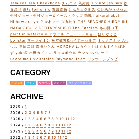
Tam Yos Ten
Cheekbone
チムニィ
茶封筒
T.V.not january
鉄
骨渡り
東行
tomohiro
豊田道倫
とんちピクルス
ないあがらせっと
中村ジョー・中村ジョー＆イーストウッズ
猫戦
haikarahakuti
Hi,how are you?
灰村マオ
八丸於冬
THE BEACHES
HIROYUKI
NAGAKUBO
VIDEOTAPEMUSIC
The Fascism
冬の踊り子
paint in watercolour
ホテル ニュートーキョー
ほりゆうじ
bonstar
マーライオン
松本敏将&ハイアーセルフ
ミックスナッツハ
ウス
三輪二郎
森脇ひとみ
MOROHA
ゆうやけしはす＆すうらばあ
ず
yukaD
吉田カズマロ
ライスボウル
ランタンパレード
Lee&Small Mountains
Raymond Team
ワッツーシゾンビ
CATEGORY
インフォ
ライブ
リリース
メディア
ライブアーカイブ
ARCHIVE
2050 /
1
2026 /
2
3
4
5
6
7
8
2025 /
1
2
3
4
5
6
7
8
9
10
11
12
2024 /
1
2
3
4
6
7
8
9
10
11
12
2023 /
1
2
3
4
5
6
7
9
10
11
12
2022 /
1
3
4
5
6
7
8
10
11
12