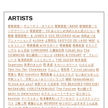
ARTISTS
曽我部恵一
サニーデイ・サービス
曽我部恵一BAND
曽我部恵一ラ
ンデヴーバンド
曽我部恵一 VS あらかじめ決められた恋人たちへ
擬
態屋
曽我部恵一 & JUNES K
CCC RECORDS
aCae
赤田あつき
アニメーションズ
ALOHA
上間常弘
EXOTICO DE LAGO
MGF
エ
レキコミック
岡林風穂 withサポート
岡林風穂
尾崎友直
オストア
ンデル
おとぎ話
CAMISAMA
工藤祐次郎
Cobalt boy
The
COMMONS
笹口騒音ハーモニカ
JEBSKI & YOGURT
ザ・テレパ
シーズ
島津田四郎
シャイガンティ
THE SUZAN
鈴木知宏
Superyou
世界のきたの
関 美彦
タカハシヨウヘイ
たけとんぼ
Tam Yos Ten
Cheekbone
チムニィ
茶封筒
T.V.not january
鉄
骨渡り
東行
tomohiro
豊田道倫
とんちピクルス
ないあがらせっと
中村ジョー・中村ジョー＆イーストウッズ
猫戦
haikarahakuti
Hi,how are you?
灰村マオ
八丸於冬
THE BEACHES
HIROYUKI
NAGAKUBO
VIDEOTAPEMUSIC
The Fascism
冬の踊り子
paint in watercolour
ホテル ニュートーキョー
ほりゆうじ
bonstar
マーライオン
松本敏将&ハイアーセルフ
ミックスナッツハ
ウス
三輪二郎
森脇ひとみ
MOROHA
ゆうやけしはす＆すうらばあ