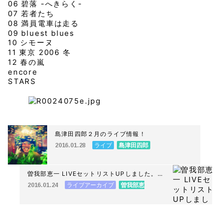
06 碧落 -へきらく-
07 若者たち
08 満員電車は走る
09 bluest blues
10 シモーヌ
11 東京 2006 冬
12 春の嵐
encore
STARS
島津田四郎２月のライブ情報！
ライブ
島津田四郎
2016.01.28
曽我部恵一 LIVEセットリストUPしました。
1/24＜earth garden"冬" 2016 新年会＞＠
ライブアーカイブ
曽我部恵
2016.01.24
代々木公園 ケヤキ並木
一