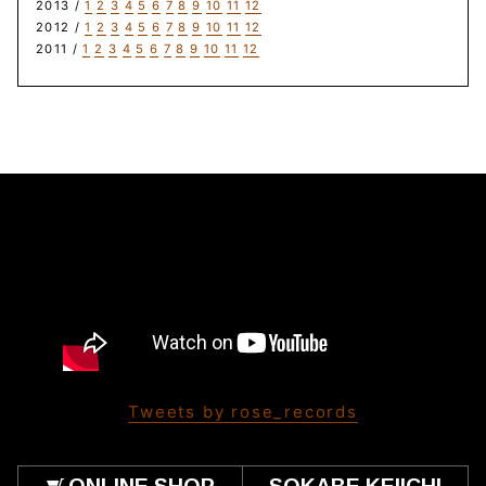
2013 /
1
2
3
4
5
6
7
8
9
10
11
12
2012 /
1
2
3
4
5
6
7
8
9
10
11
12
2011 /
1
2
3
4
5
6
7
8
9
10
11
12
Tweets by rose_records