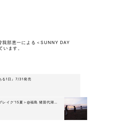
に、曽我部恵一による＜SUNNY DAY
れています。
1日』7/31発売
ブレイク'15夏＞@福島 猪苗代湖畔