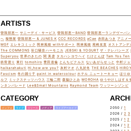
ARTISTS
曽我部恵一
サニーデイ・サービス
曽我部恵一BAND
曽我部恵一ランデヴーバン
へ
擬態屋
曽我部恵一 & JUNES K
CCC RECORDS
aCae
赤田あつき
アニメ
MGF
エレキコミック
岡林風穂 withサポート
岡林風穂
尾崎友直
オストアンデ
The COMMONS
笹口騒音ハーモニカ
JEBSKI & YOGURT
ザ・テレパシーズ
Superyou
世界のきたの
関 美彦
タカハシヨウヘイ
たけとんぼ
Tam Yos Ten
鉄骨渡り
東行
tomohiro
豊田道倫
とんちピクルス
ないあがらせっと
中村ジョ
haikarahakuti
Hi,how are you?
灰村マオ
八丸於冬
THE BEACHES
HIRO
Fascism
冬の踊り子
paint in watercolour
ホテル ニュートーキョー
ほりゆ
ルフ
ミックスナッツハウス
三輪二郎
森脇ひとみ
MOROHA
ゆうやけしはす＆
ンタンパレード
Lee&Small Mountains
Raymond Team
ワッツーシゾンビ
CATEGORY
ARCH
2050 /
1
インフォ
ライブ
リリース
メディア
ライブアーカイブ
2026 /
2
3
2025 /
1
2
2024 /
1
2