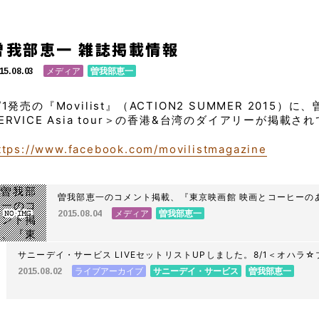
曽我部恵一 雑誌掲載情報
メディア
曽我部恵一
15.08.03
/1発売の『Movilist』（ACTION2 SUMMER 2015）
ERVICE Asia tour＞の香港&台湾のダイアリーが掲載さ
ttps://www.facebook.com/movilistmagazine
曽我部恵一のコメント掲載、『東京映画館 映画とコーヒーのある
メディア
曽我部恵一
2015.08.04
サニーデイ・サービス LIVEセットリストUPしました。8/1＜オハラ☆
天神浜
ライブアーカイブ
サニーデイ・サービス
曽我部恵一
2015.08.02