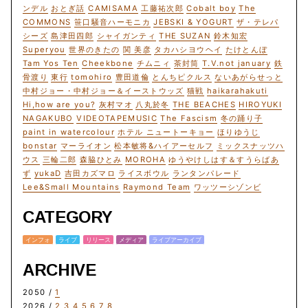
ンデル
おとぎ話
CAMISAMA
工藤祐次郎
Cobalt boy
The
COMMONS
笹口騒音ハーモニカ
JEBSKI & YOGURT
ザ・テレパ
シーズ
島津田四郎
シャイガンティ
THE SUZAN
鈴木知宏
Superyou
世界のきたの
関 美彦
タカハシヨウヘイ
たけとんぼ
Tam Yos Ten
Cheekbone
チムニィ
茶封筒
T.V.not january
鉄
骨渡り
東行
tomohiro
豊田道倫
とんちピクルス
ないあがらせっと
中村ジョー・中村ジョー＆イーストウッズ
猫戦
haikarahakuti
Hi,how are you?
灰村マオ
八丸於冬
THE BEACHES
HIROYUKI
NAGAKUBO
VIDEOTAPEMUSIC
The Fascism
冬の踊り子
paint in watercolour
ホテル ニュートーキョー
ほりゆうじ
bonstar
マーライオン
松本敏将&ハイアーセルフ
ミックスナッツハ
ウス
三輪二郎
森脇ひとみ
MOROHA
ゆうやけしはす＆すうらばあ
ず
yukaD
吉田カズマロ
ライスボウル
ランタンパレード
Lee&Small Mountains
Raymond Team
ワッツーシゾンビ
CATEGORY
インフォ
ライブ
リリース
メディア
ライブアーカイブ
ARCHIVE
2050 /
1
2026 /
2
3
4
5
6
7
8