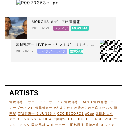
MOROHA メディア出演情報
メディア
MOROHA
2015.07.21
曽我部恵一 LIVEセットリストUPしました。
7/18＜曽我部恵一 ソロライブ「愛のような」
ライブアーカイブ
曽我部恵
2015.07.19
＞@井の頭公園 カフェ・ドゥ・リエーヴル う
一
さぎ館
ARTISTS
曽我部恵一
サニーデイ・サービス
曽我部恵一BAND
曽我部恵一ラ
ンデヴーバンド
曽我部恵一 VS あらかじめ決められた恋人たちへ
擬
態屋
曽我部恵一 & JUNES K
CCC RECORDS
aCae
赤田あつき
アニメーションズ
ALOHA
上間常弘
EXOTICO DE LAGO
MGF
エ
レキコミック
岡林風穂 withサポート
岡林風穂
尾崎友直
オストア