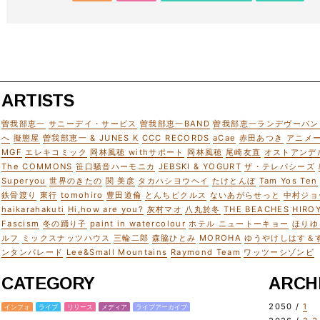
ARTISTS
曽我部恵一
サニーデイ・サービス
曽我部恵一BAND
曽我部恵一ランデヴーバン
へ
擬態屋
曽我部恵一 & JUNES K
CCC RECORDS
aCae
赤田あつき
アニメ
MGF
エレキコミック
岡林風穂 withサポート
岡林風穂
尾崎友直
オストアンデ
The COMMONS
笹口騒音ハーモニカ
JEBSKI & YOGURT
ザ・テレパシーズ
Superyou
世界のきたの
関 美彦
タカハシヨウヘイ
たけとんぼ
Tam Yos Ten
鉄骨渡り
東行
tomohiro
豊田道倫
とんちピクルス
ないあがらせっと
中村ジョ
haikarahakuti
Hi,how are you?
灰村マオ
八丸於冬
THE BEACHES
HIRO
Fascism
冬の踊り子
paint in watercolour
ホテル ニュートーキョー
ほりゆ
ルフ
ミックスナッツハウス
三輪二郎
森脇ひとみ
MOROHA
ゆうやけしはす＆
ンタンパレード
Lee&Small Mountains
Raymond Team
ワッツーシゾンビ
CATEGORY
ARCH
2050 /
1
インフォ
ライブ
リリース
メディア
ライブアーカイブ