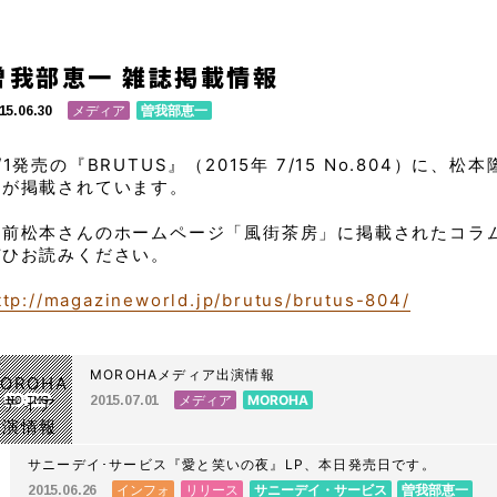
曽我部恵一 雑誌掲載情報
メディア
曽我部恵一
15.06.30
/1発売の『BRUTUS』（2015年 7/15 No.804）
トが掲載されています。
以前松本さんのホームページ「風街茶房」に掲載されたコラ
ぜひお読みください。
ttp://magazineworld.jp/brutus/brutus-804/
MOROHAメディア出演情報
メディア
MOROHA
2015.07.01
サニーデイ･サービス『愛と笑いの夜』LP、本日発売日です。
インフォ
リリース
サニーデイ・サービス
曽我部恵一
2015.06.26