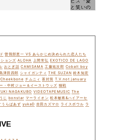
ド
曽我部恵一 VS あらかじめ決められた恋人たち
ーションズ
ALOHA
上間常弘
EXOTICO DE LAGO
ル
おとぎ話
CAMISAMA
工藤祐次郎
Cobalt boy
島津田四郎
シャイガンティ
THE SUZAN
鈴木知宏
Cheekbone
チムニィ
茶封筒
T.V.not january
ー・中村ジョー＆イーストウッズ
猫戦
YUKI NAGAKUBO
VIDEOTAPEMUSIC
The
うじ
bonstar
マーライオン
松本敏将&ハイアーセ
すうらばあず
yukaD
吉田カズマロ
ライスボウル
ラ
IVE