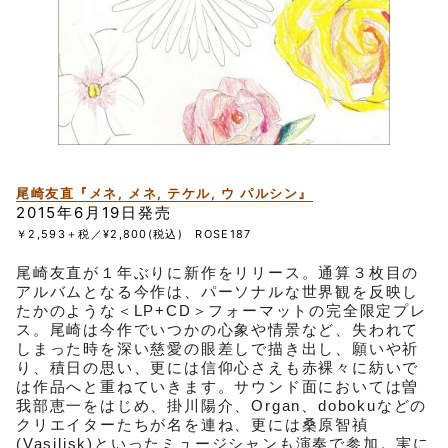
尾崎友直『メネ, メネ, テケル, ウ パルシン』
2015年6月19日発売
￥2,593＋税／¥2,800(税込) ROSE187
尾崎友直が１年ぶりに新作をリリース。通算３枚目の
アルバムとなる今作は、パーソナルな世界観を反映し
たかのような＜LP+CD＞フォーマットの完全限定プレ
ス。尾崎は今作でいつかの心象や情景など、失われて
しまった時を深い慈愛の眼差しで描き出し、願いや祈
り、積日の思い、更には信仰心さえも赤裸々に紡いで
は作品へと重ねていきます。サウンド面においては曽
我部恵一をはじめ、掛川陽介、Organ、dobokuなどの
クリエイターたちが名を連ね、更には桑原智禎
(Vasilisk)といったミュージシャンも演奏で参加。実に