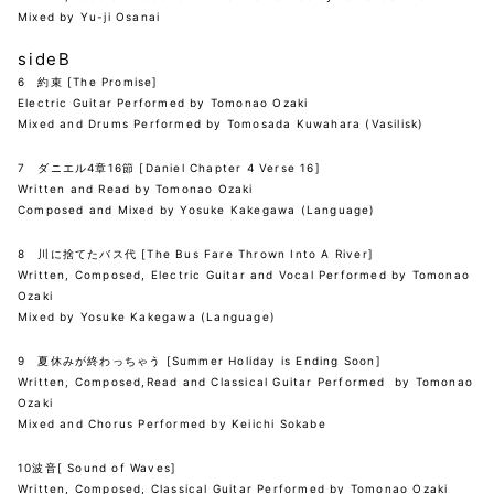
Mixed by Yu-ji Osanai
sideB
6 約束 [The Promise]
Electric Guitar Performed by Tomonao Ozaki
Mixed and Drums Performed by Tomosada Kuwahara (Vasilisk)
7 ダニエル4章16節 [Daniel Chapter 4 Verse 16]
Written and Read by Tomonao Ozaki
Composed and Mixed by Yosuke Kakegawa (Language)
8 川に捨てたバス代 [The Bus Fare Thrown Into A River]
Written, Composed, Electric Guitar and Vocal Performed by Tomonao
Ozaki
Mixed by Yosuke Kakegawa (Language)
9 夏休みが終わっちゃう [Summer Holiday is Ending Soon]
Written, Composed,Read and Classical Guitar Performed by Tomonao
Ozaki
Mixed and Chorus Performed by Keiichi Sokabe
10波音[ Sound of Waves]
Written, Composed, Classical Guitar Performed by Tomonao Ozaki