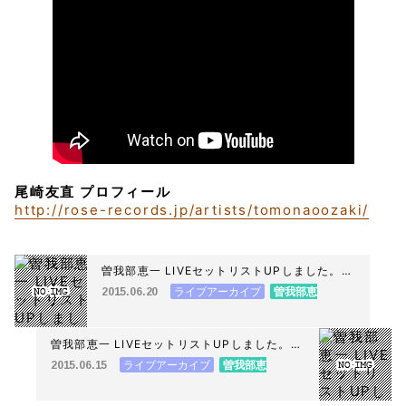
尾崎友直 プロフィール
http://rose-records.jp/artists/tomonaoozaki/
曽我部恵一 LIVEセットリストUPしました。
6/20＜YATSUI FESTIVAL! 2015＞@東京 渋
ライブアーカイブ
曽我部恵
2015.06.20
谷10会場
一
曽我部恵一 LIVEセットリストUPしました。
6/14＜曽我部恵一 ソロライブ「愛のような」
ライブアーカイブ
曽我部恵
2015.06.15
＞@仙台 桜井薬局セントラルホール
一