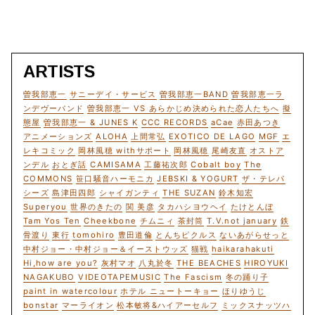
ARTISTS
曽我部恵一
サニーデイ・サービス
曽我部恵一BAND
曽我部恵一ラ
ンデヴーバンド
曽我部恵一 VS あらかじめ決められた恋人たちへ
擬
態屋
曽我部恵一 & JUNES K
CCC RECORDS
aCae
赤田あつき
アニメーションズ
ALOHA
上間常弘
EXOTICO DE LAGO
MGF
エ
レキコミック
岡林風穂 withサポート
岡林風穂
尾崎友直
オストア
ンデル
おとぎ話
CAMISAMA
工藤祐次郎
Cobalt boy
The
COMMONS
笹口騒音ハーモニカ
JEBSKI & YOGURT
ザ・テレパ
シーズ
島津田四郎
シャイガンティ
THE SUZAN
鈴木知宏
Superyou
世界のきたの
関 美彦
タカハシヨウヘイ
たけとんぼ
Tam Yos Ten
Cheekbone
チムニィ
茶封筒
T.V.not january
鉄
骨渡り
東行
tomohiro
豊田道倫
とんちピクルス
ないあがらせっと
中村ジョー・中村ジョー＆イーストウッズ
猫戦
haikarahakuti
Hi,how are you?
灰村マオ
八丸於冬
THE BEACHES
HIROYUKI
NAGAKUBO
VIDEOTAPEMUSIC
The Fascism
冬の踊り子
paint in watercolour
ホテル ニュートーキョー
ほりゆうじ
bonstar
マーライオン
松本敏将&ハイアーセルフ
ミックスナッツハ