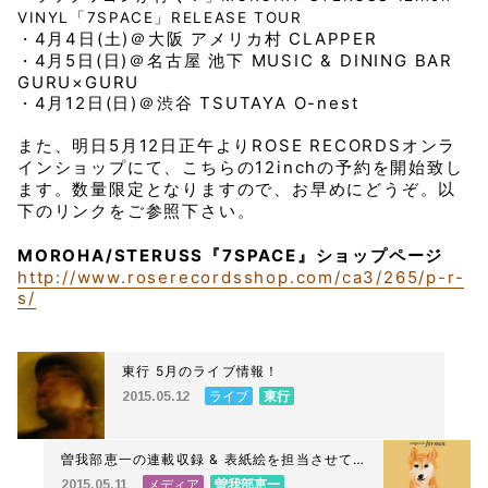
VINYL「7SPACE」RELEASE TOUR
4月4日(土)＠大阪 アメリカ村 CLAPPER
・
4月5日(日)＠名古屋 池下 MUSIC & DINING BAR
・
GURU×GURU
4月12日(日)＠渋谷 TSUTAYA O-nest
・
また、明日5月12日正午よりROSE RECORDSオンラ
インショップにて、こちらの12inchの予約を開始致し
ます。数量限定となりますので、お早めにどうぞ。以
下のリンクをご参照下さい。
MOROHA/STERUSS『7SPACE』ショップページ
http://www.roserecordsshop.com/ca3/265/p-r-
s/
東行 5月のライブ情報！
ライブ
東行
2015.05.12
曽我部恵一の連載収録 & 表紙絵を担当させて
いただいた『murmur magazine for men』
メディア
曽我部恵一
2015.05.11