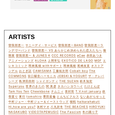
5/15発売です。
ARTISTS
曽我部恵一
サニーデイ・サービス
曽我部恵一BAND
曽我部恵一ラ
ンデヴーバンド
曽我部恵一 VS あらかじめ決められた恋人たちへ
擬
態屋
曽我部恵一 & JUNES K
CCC RECORDS
aCae
赤田あつき
アニメーションズ
ALOHA
上間常弘
EXOTICO DE LAGO
MGF
エ
レキコミック
岡林風穂 withサポート
岡林風穂
尾崎友直
オストア
ンデル
おとぎ話
CAMISAMA
工藤祐次郎
Cobalt boy
The
COMMONS
笹口騒音ハーモニカ
JEBSKI & YOGURT
ザ・テレパ
シーズ
島津田四郎
シャイガンティ
THE SUZAN
鈴木知宏
Superyou
世界のきたの
関 美彦
タカハシヨウヘイ
たけとんぼ
Tam Yos Ten
Cheekbone
チムニィ
茶封筒
T.V.not january
鉄
骨渡り
東行
tomohiro
豊田道倫
とんちピクルス
ないあがらせっと
中村ジョー・中村ジョー＆イーストウッズ
猫戦
haikarahakuti
Hi,how are you?
灰村マオ
八丸於冬
THE BEACHES
HIROYUKI
NAGAKUBO
VIDEOTAPEMUSIC
The Fascism
冬の踊り子