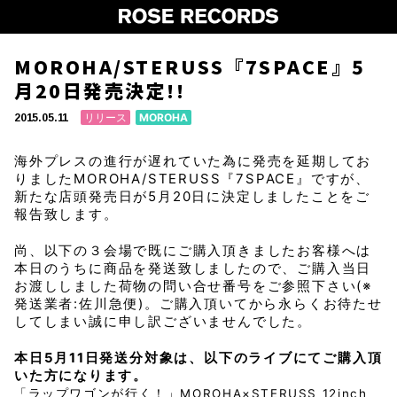
MOROHA/STERUSS『7SPACE』5
月20日発売決定!!
リリース
MOROHA
2015.05.11
海外プレスの進行が遅れていた為に発売を延期してお
りましたMOROHA/STERUSS『7SPACE』ですが、
新たな店頭発売日が5月20日に決定しましたことをご
報告致します。
尚、以下の３会場で既にご購入頂きましたお客様へは
本日のうちに商品を発送致しましたので、ご購入当日
お渡ししました荷物の問い合せ番号をご参照下さい(※
発送業者:佐川急便)。ご購入頂いてから永らくお待たせ
してしまい誠に申し訳ございませんでした。
本日5月11日発送分対象は、以下のライブにてご購入頂
いた方になります。
「ラップワゴンが行く！」MOROHA×STERUSS 12inch