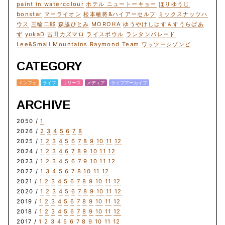
paint in watercolour
ホテル ニュートーキョー
ほりゆうじ
bonstar
マーライオン
松本敏将&ハイアーセルフ
ミックスナッツハ
ウス
三輪二郎
森脇ひとみ
MOROHA
ゆうやけしはす＆すうらばあ
ず
yukaD
吉田カズマロ
ライスボウル
ランタンパレード
Lee&Small Mountains
Raymond Team
ワッツーシゾンビ
CATEGORY
インフォ
ライブ
リリース
メディア
ライブアーカイブ
ARCHIVE
2050 /
1
2026 /
2
3
4
5
6
7
8
2025 /
1
2
3
4
5
6
7
8
9
10
11
12
2024 /
1
2
3
4
6
7
8
9
10
11
12
2023 /
1
2
3
4
5
6
7
9
10
11
12
2022 /
1
3
4
5
6
7
8
10
11
12
2021 /
1
2
3
4
5
6
7
8
9
10
11
12
2020 /
1
2
3
4
5
6
7
8
9
10
11
12
2019 /
1
2
3
4
5
6
7
8
9
10
11
12
2018 /
1
2
3
4
5
6
7
8
9
10
11
12
2017 /
1
2
3
4
5
6
7
8
9
10
11
12