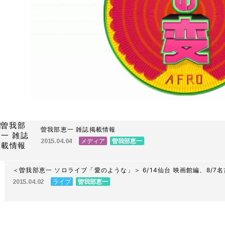
曽我部恵一 雑誌掲載情報
メディア
曽我部恵一
2015.04.04
＜曽我部恵一 ソロライブ「愛のような」＞ 6/14仙台 映画館編、8/7
ライブ
曽我部恵一
2015.04.02