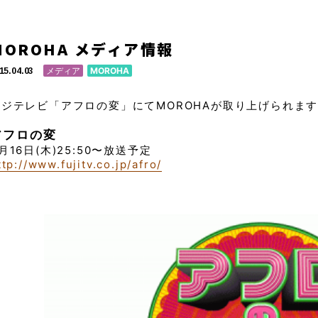
MOROHA メディア情報
メディア
MOROHA
15.04.03
フジテレビ「アフロの変」にてMOROHAが取り上げられま
アフロの変
月16日(木)25:50〜放送予定
ttp://www.fujitv.co.jp/afro/