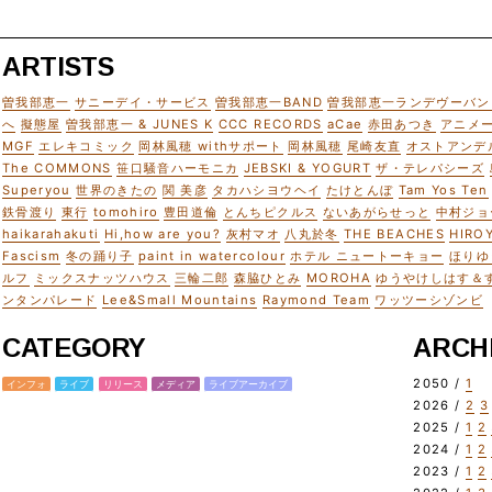
ARTISTS
曽我部恵一
サニーデイ・サービス
曽我部恵一BAND
曽我部恵一ランデヴーバン
へ
擬態屋
曽我部恵一 & JUNES K
CCC RECORDS
aCae
赤田あつき
アニメ
MGF
エレキコミック
岡林風穂 withサポート
岡林風穂
尾崎友直
オストアンデ
The COMMONS
笹口騒音ハーモニカ
JEBSKI & YOGURT
ザ・テレパシーズ
Superyou
世界のきたの
関 美彦
タカハシヨウヘイ
たけとんぼ
Tam Yos Ten
鉄骨渡り
東行
tomohiro
豊田道倫
とんちピクルス
ないあがらせっと
中村ジョ
haikarahakuti
Hi,how are you?
灰村マオ
八丸於冬
THE BEACHES
HIRO
Fascism
冬の踊り子
paint in watercolour
ホテル ニュートーキョー
ほりゆ
ルフ
ミックスナッツハウス
三輪二郎
森脇ひとみ
MOROHA
ゆうやけしはす＆
ンタンパレード
Lee&Small Mountains
Raymond Team
ワッツーシゾンビ
CATEGORY
ARCH
2050 /
1
インフォ
ライブ
リリース
メディア
ライブアーカイブ
2026 /
2
3
2025 /
1
2
2024 /
1
2
2023 /
1
2