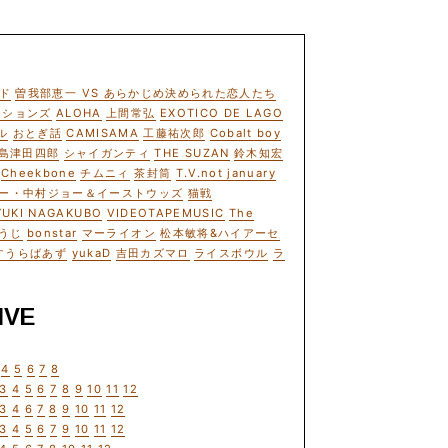
ド
曽我部恵一 VS あらかじめ決められた恋人たち
ーションズ
ALOHA
上間常弘
EXOTICO DE LAGO
ル
おとぎ話
CAMISAMA
工藤祐次郎
Cobalt boy
島津田四郎
シャイガンティ
THE SUZAN
鈴木知宏
Cheekbone
チムニィ
茶封筒
T.V.not january
ー・中村ジョー＆イーストウッズ
猫戦
YUKI NAGAKUBO
VIDEOTAPEMUSIC
The
うじ
bonstar
マーライオン
松本敏将&ハイアーセ
すうらばあず
yukaD
吉田カズマロ
ライスボウル
ラ
IVE
4
5
6
7
8
3
4
5
6
7
8
9
10
11
12
3
4
6
7
8
9
10
11
12
3
4
5
6
7
9
10
11
12