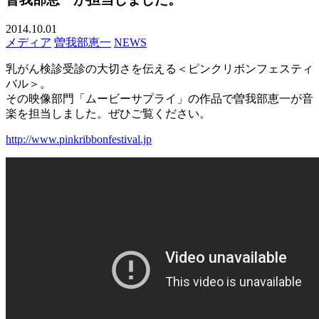
2014.10.01
メディア
曽我部恵一
NEWS
乳がん検診受診の大切さを伝える＜ピンクリボンフェスティ
バル＞。
その映像部門「ムービーサプライ」の作品で曽我部恵一が音
楽を担当しました。ぜひご覧ください。
http://www.pinkribbonfestival.jp