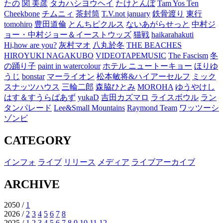
たの
関 美彦
タカハシヨウヘイ
たけとんぼ
Tam Yos Ten
Cheekbone
チムニィ
茶封筒
T.V.not january
鉄骨渡り
東行
tomohiro
豊田道倫
とんちピクルス
ないあがらせっと
中村ジ
ョー・中村ジョー＆イーストウッズ
猫戦
haikarahakuti
Hi,how are you?
灰村マオ
八丸於冬
THE BEACHES
HIROYUKI NAGAKUBO
VIDEOTAPEMUSIC
The Fascism
冬
の踊り子
paint in watercolour
ホテル ニュートーキョー
ほりゆ
うじ
bonstar
マーライオン
松本敏将&ハイアーセルフ
ミック
スナッツハウス
三輪二郎
森脇ひとみ
MOROHA
ゆうやけし
はす＆すうらばあず
yukaD
吉田カズマロ
ライスボウル
ラン
タンパレード
Lee&Small Mountains
Raymond Team
ワッツーシ
ゾンビ
CATEGORY
インフォ
ライブ
リリース
メディア
ライブアーカイブ
ARCHIVE
2050 /
1
2026 /
2
3
4
5
6
7
8
2025 /
1
2
3
4
5
6
7
8
9
10
11
12