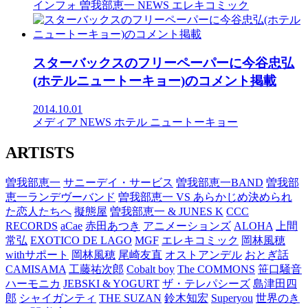
インフォ
曽我部恵一
NEWS
エレキコミック
スターバックスのフリーペーパーに今谷忠弘
(ホテルニュートーキョー)のコメント掲載
2014.10.01
メディア
NEWS
ホテル ニュートーキョー
ARTISTS
曽我部恵一
サニーデイ・サービス
曽我部恵一BAND
曽我部
恵一ランデヴーバンド
曽我部恵一 VS あらかじめ決められ
た恋人たちへ
擬態屋
曽我部恵一 & JUNES K
CCC
RECORDS
aCae
赤田あつき
アニメーションズ
ALOHA
上間
常弘
EXOTICO DE LAGO
MGF
エレキコミック
岡林風穂
withサポート
岡林風穂
尾崎友直
オストアンデル
おとぎ話
CAMISAMA
工藤祐次郎
Cobalt boy
The COMMONS
笹口騒音
ハーモニカ
JEBSKI & YOGURT
ザ・テレパシーズ
島津田四
郎
シャイガンティ
THE SUZAN
鈴木知宏
Superyou
世界のき