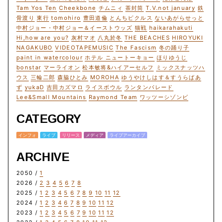
Tam Yos Ten
Cheekbone
チムニィ
茶封筒
T.V.not january
鉄
骨渡り
東行
tomohiro
豊田道倫
とんちピクルス
ないあがらせっと
中村ジョー・中村ジョー＆イーストウッズ
猫戦
haikarahakuti
Hi,how are you?
灰村マオ
八丸於冬
THE BEACHES
HIROYUKI
NAGAKUBO
VIDEOTAPEMUSIC
The Fascism
冬の踊り子
paint in watercolour
ホテル ニュートーキョー
ほりゆうじ
bonstar
マーライオン
松本敏将&ハイアーセルフ
ミックスナッツハ
ウス
三輪二郎
森脇ひとみ
MOROHA
ゆうやけしはす＆すうらばあ
ず
yukaD
吉田カズマロ
ライスボウル
ランタンパレード
Lee&Small Mountains
Raymond Team
ワッツーシゾンビ
CATEGORY
インフォ
ライブ
リリース
メディア
ライブアーカイブ
ARCHIVE
2050 /
1
2026 /
2
3
4
5
6
7
8
2025 /
1
2
3
4
5
6
7
8
9
10
11
12
2024 /
1
2
3
4
6
7
8
9
10
11
12
2023 /
1
2
3
4
5
6
7
9
10
11
12