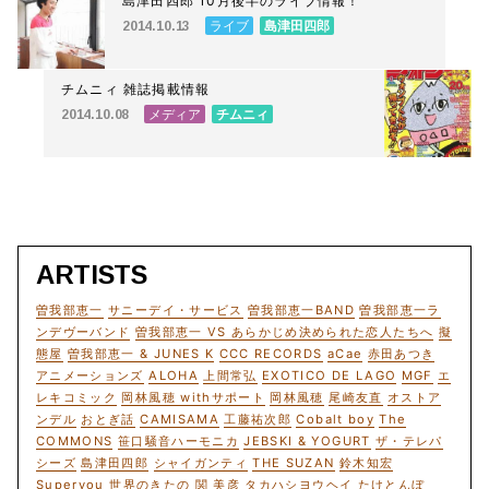
島津田四郎 10月後半のライブ情報！
ライブ
島津田四郎
2014.10.13
チムニィ 雑誌掲載情報
メディア
チムニィ
2014.10.08
ARTISTS
曽我部恵一
サニーデイ・サービス
曽我部恵一BAND
曽我部恵一ラ
ンデヴーバンド
曽我部恵一 VS あらかじめ決められた恋人たちへ
擬
態屋
曽我部恵一 & JUNES K
CCC RECORDS
aCae
赤田あつき
アニメーションズ
ALOHA
上間常弘
EXOTICO DE LAGO
MGF
エ
レキコミック
岡林風穂 withサポート
岡林風穂
尾崎友直
オストア
ンデル
おとぎ話
CAMISAMA
工藤祐次郎
Cobalt boy
The
COMMONS
笹口騒音ハーモニカ
JEBSKI & YOGURT
ザ・テレパ
シーズ
島津田四郎
シャイガンティ
THE SUZAN
鈴木知宏
Superyou
世界のきたの
関 美彦
タカハシヨウヘイ
たけとんぼ