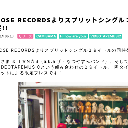
ROSE RECORDSよりスプリットシング
!!
リリース
CAMISAMA
Hi,how are you?
VIDEOTAPEMUSIC
14.06.10
ROSE RECORDSよりスプリットシングル２タイトルの同
さま ＆ T☆N☆B（a.k.a ザ・なつやすみバンド）、そしてHi,h
IDEOTAPEMUSICという組み合わせの２タイトル。 両タ
マットによる限定プレスです！