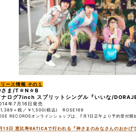
リリース情報 その１
神さま/T☆N☆B
アナログ7inch スプリットシングル『いいな/DORAJ
014年7月16日発売
1,389＋税／￥1,500(税込) ROSE169
OSE RECORDSオンラインショップは、7月1日正午より予約受付
月13日 恵比寿BATICAで行われる『神さまのみなさんのおかげ