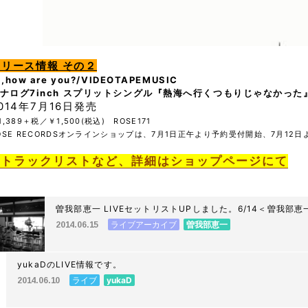
リリース情報 その２
i,how are you?/VIDEOTAPEMUSIC
ナログ7inch スプリットシングル『熱海へ行くつもりじゃなかった
014年7月16日発売
1,389＋税／￥1,500(税込)
ROSE171
OSE RECORDSオンラインショップは、7月1日正午より予約受付開始、7月12
※トラックリストなど、詳細はショップページにて
曽我部恵一 LIVEセットリストUPしました。6/14＜曽我部
ミサキドーナツ
ライブアーカイブ
曽我部恵一
2014.06.15
yukaDのLIVE情報です。
ライブ
yukaD
2014.06.10