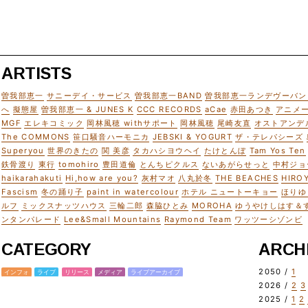
ARTISTS
曽我部恵一
サニーデイ・サービス
曽我部恵一BAND
曽我部恵一ランデヴーバン
へ
擬態屋
曽我部恵一 & JUNES K
CCC RECORDS
aCae
赤田あつき
アニメ
MGF
エレキコミック
岡林風穂 withサポート
岡林風穂
尾崎友直
オストアンデ
The COMMONS
笹口騒音ハーモニカ
JEBSKI & YOGURT
ザ・テレパシーズ
Superyou
世界のきたの
関 美彦
タカハシヨウヘイ
たけとんぼ
Tam Yos Ten
鉄骨渡り
東行
tomohiro
豊田道倫
とんちピクルス
ないあがらせっと
中村ジョ
haikarahakuti
Hi,how are you?
灰村マオ
八丸於冬
THE BEACHES
HIRO
Fascism
冬の踊り子
paint in watercolour
ホテル ニュートーキョー
ほりゆ
ルフ
ミックスナッツハウス
三輪二郎
森脇ひとみ
MOROHA
ゆうやけしはす＆
ンタンパレード
Lee&Small Mountains
Raymond Team
ワッツーシゾンビ
CATEGORY
ARCH
2050 /
1
インフォ
ライブ
リリース
メディア
ライブアーカイブ
2026 /
2
3
2025 /
1
2