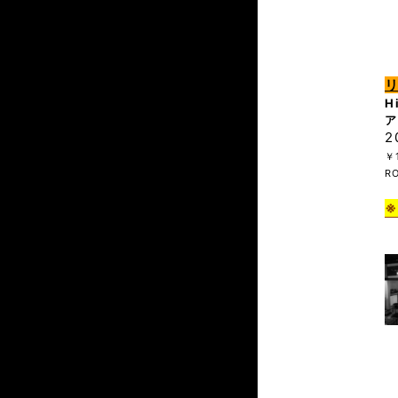
H
ア
2
￥
R