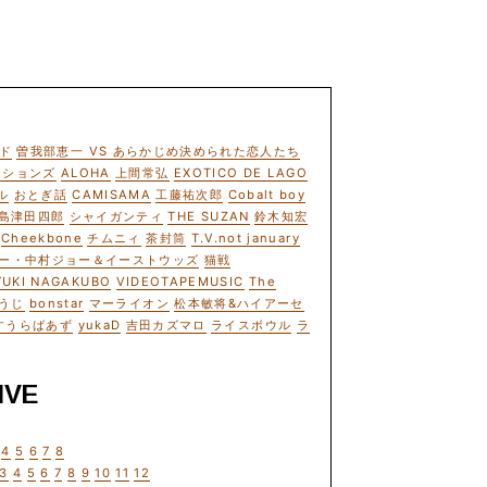
ド
曽我部恵一 VS あらかじめ決められた恋人たち
ーションズ
ALOHA
上間常弘
EXOTICO DE LAGO
ル
おとぎ話
CAMISAMA
工藤祐次郎
Cobalt boy
島津田四郎
シャイガンティ
THE SUZAN
鈴木知宏
Cheekbone
チムニィ
茶封筒
T.V.not january
ー・中村ジョー＆イーストウッズ
猫戦
YUKI NAGAKUBO
VIDEOTAPEMUSIC
The
うじ
bonstar
マーライオン
松本敏将&ハイアーセ
すうらばあず
yukaD
吉田カズマロ
ライスボウル
ラ
IVE
4
5
6
7
8
3
4
5
6
7
8
9
10
11
12