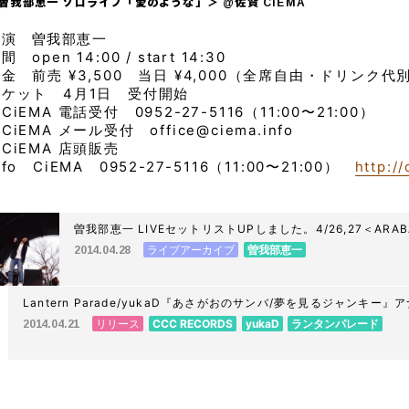
曽我部恵一 ソロライブ「愛のような」＞ @佐賀 CIEMA
出演 曽我部恵一
間 open 14:00 / start 14:30
金 前売 ¥3,500 当日 ¥4,000（全席自由・ドリンク代
チケット 4月1日 受付開始
CiEMA 電話受付 0952-27-5116（11:00〜21:00）
CiEMA メール受付 office@ciema.info
CiEMA 店頭販売
nfo CiEMA 0952-27-5116（11:00〜21:00）
http://
曽我部恵一 LIVEセットリストUPしました。4/26,27＜ARABA
みちのく
ライブアーカイブ
曽我部恵一
2014.04.28
Lantern Parade/yukaD『あさがおのサンバ/夢を見るジャンキー
CCC RECORDSにて本日22時より予約開始！
リリース
CCC RECORDS
yukaD
ランタンパレード
2014.04.21