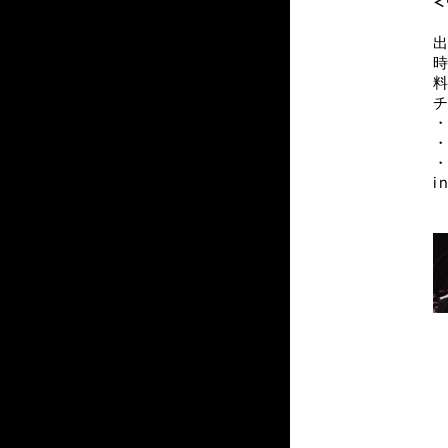
＜
時
料
・
・
・
i