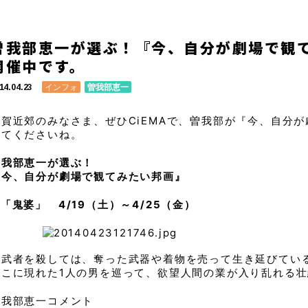
曽我部恵一が選ぶ！『今、自分が劇場で観て
開催中です。
インフォ
曽我部恵一
14.04.23
佐賀近郊のみなさま、ぜひCiEMAで、曽我部が『今、自分
みてくださいね。
曽我部恵一が選ぶ！
『今、自分が劇場で観てみたい邦画』
「鬼婆」 4/19（土）～4/25（金）
落武者を殺しては、奪った武器や着物を売って生き延びてい
そこに現れた1人の男を巡って、欲望人間の業が入り乱れる
曽我部恵一コメント