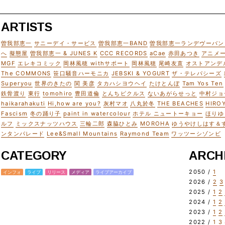
ARTISTS
曽我部恵一
サニーデイ・サービス
曽我部恵一BAND
曽我部恵一ランデヴーバン
へ
擬態屋
曽我部恵一 & JUNES K
CCC RECORDS
aCae
赤田あつき
アニメ
MGF
エレキコミック
岡林風穂 withサポート
岡林風穂
尾崎友直
オストアンデ
The COMMONS
笹口騒音ハーモニカ
JEBSKI & YOGURT
ザ・テレパシーズ
Superyou
世界のきたの
関 美彦
タカハシヨウヘイ
たけとんぼ
Tam Yos Ten
鉄骨渡り
東行
tomohiro
豊田道倫
とんちピクルス
ないあがらせっと
中村ジョ
haikarahakuti
Hi,how are you?
灰村マオ
八丸於冬
THE BEACHES
HIRO
Fascism
冬の踊り子
paint in watercolour
ホテル ニュートーキョー
ほりゆ
ルフ
ミックスナッツハウス
三輪二郎
森脇ひとみ
MOROHA
ゆうやけしはす＆
ンタンパレード
Lee&Small Mountains
Raymond Team
ワッツーシゾンビ
CATEGORY
ARCH
2050 /
1
インフォ
ライブ
リリース
メディア
ライブアーカイブ
2026 /
2
3
2025 /
1
2
2024 /
1
2
2023 /
1
2
2022 /
1
3