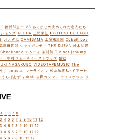
ド
曽我部恵一 VS あらかじめ決められた恋人たち
ーションズ
ALOHA
上間常弘
EXOTICO DE LAGO
ル
おとぎ話
CAMISAMA
工藤祐次郎
Cobalt boy
島津田四郎
シャイガンティ
THE SUZAN
鈴木知宏
Cheekbone
チムニィ
茶封筒
T.V.not january
ー・中村ジョー＆イーストウッズ
猫戦
YUKI NAGAKUBO
VIDEOTAPEMUSIC
The
うじ
bonstar
マーライオン
松本敏将&ハイアーセ
すうらばあず
yukaD
吉田カズマロ
ライスボウル
ラ
IVE
4
5
6
7
8
3
4
5
6
7
8
9
10
11
12
3
4
6
7
8
9
10
11
12
3
4
5
6
7
9
10
11
12
4
5
6
7
8
10
11
12