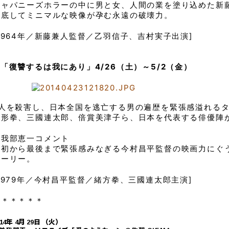
ジャパニーズホラーの中に男と女、人間の業を塗り込めた新
徹底してミニマルな映像が孕む永遠の破壊力。
[1964年／新藤兼人監督／乙羽信子、吉村実子出演]
■「復讐するは我にあり」4/26（土）～5/2（金）
5人を殺害し、日本全国を逃亡する男の遍歴を緊張感溢れる
緒形拳、三國連太郎、倍賞美津子ら、日本を代表する俳優陣
曽我部恵一コメント
最初から最後まで緊張感みなぎる今村昌平監督の映画力にぐ
トーリー。
[1979年／今村昌平監督／緒方拳、三國連太郎主演]
＊＊＊＊＊＊
014年 4月 29日 （火）