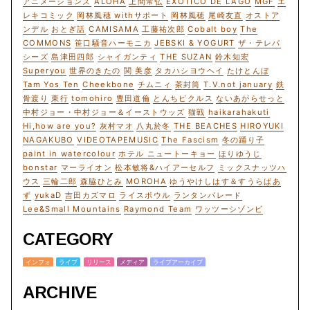
アニメーションズ
ALOHA
上間常弘
EXOTICO DE LAGO
MGF
エ
レキコミック
岡林風穂 withサポート
岡林風穂
尾崎友直
オストア
ンデル
おとぎ話
CAMISAMA
工藤祐次郎
Cobalt boy
The
COMMONS
笹口騒音ハーモニカ
JEBSKI & YOGURT
ザ・テレパ
シーズ
島津田四郎
シャイガンティ
THE SUZAN
鈴木知宏
Superyou
世界のきたの
関 美彦
タカハシヨウヘイ
たけとんぼ
Tam Yos Ten
Cheekbone
チムニィ
茶封筒
T.V.not january
鉄
骨渡り
東行
tomohiro
豊田道倫
とんちピクルス
ないあがらせっと
中村ジョー・中村ジョー＆イーストウッズ
猫戦
haikarahakuti
Hi,how are you?
灰村マオ
八丸於冬
THE BEACHES
HIROYUKI
NAGAKUBO
VIDEOTAPEMUSIC
The Fascism
冬の踊り子
paint in watercolour
ホテル ニュートーキョー
ほりゆうじ
bonstar
マーライオン
松本敏将&ハイアーセルフ
ミックスナッツハ
ウス
三輪二郎
森脇ひとみ
MOROHA
ゆうやけしはす＆すうらばあ
ず
yukaD
吉田カズマロ
ライスボウル
ランタンパレード
Lee&Small Mountains
Raymond Team
ワッツーシゾンビ
CATEGORY
インフォ
ライブ
リリース
メディア
ライブアーカイブ
ARCHIVE