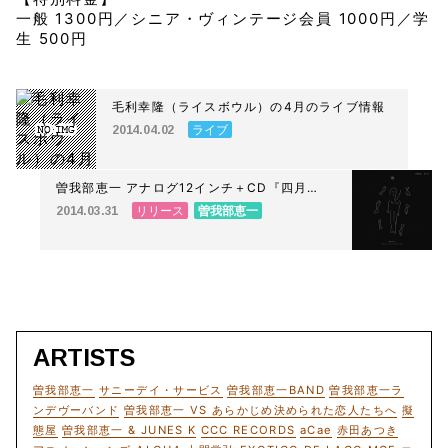
一般 1300円／シニア・ヴィンテージ会員 1000円／学
生 500円
毛利幸隆（ライスボウル）の4月のライブ情報
ライブ
2014.04.02
曽我部恵一 アナログ12インチ＋CD『四月
EP』ROSE通販部 予約受付開始しました。
リリース
曽我部恵一
2014.03.31
ARTISTS
曽我部恵一
サニーデイ・サービス
曽我部恵一BAND
曽我部恵一ラ
ンデヴーバンド
曽我部恵一 VS あらかじめ決められた恋人たちへ
擬
態屋
曽我部恵一 & JUNES K
CCC RECORDS
aCae
赤田あつき