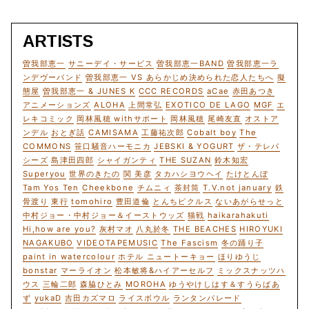
ARTISTS
曽我部恵一
サニーデイ・サービス
曽我部恵一BAND
曽我部恵一ラ
ンデヴーバンド
曽我部恵一 VS あらかじめ決められた恋人たちへ
擬
態屋
曽我部恵一 & JUNES K
CCC RECORDS
aCae
赤田あつき
アニメーションズ
ALOHA
上間常弘
EXOTICO DE LAGO
MGF
エ
レキコミック
岡林風穂 withサポート
岡林風穂
尾崎友直
オストア
ンデル
おとぎ話
CAMISAMA
工藤祐次郎
Cobalt boy
The
COMMONS
笹口騒音ハーモニカ
JEBSKI & YOGURT
ザ・テレパ
シーズ
島津田四郎
シャイガンティ
THE SUZAN
鈴木知宏
Superyou
世界のきたの
関 美彦
タカハシヨウヘイ
たけとんぼ
Tam Yos Ten
Cheekbone
チムニィ
茶封筒
T.V.not january
鉄
骨渡り
東行
tomohiro
豊田道倫
とんちピクルス
ないあがらせっと
中村ジョー・中村ジョー＆イーストウッズ
猫戦
haikarahakuti
Hi,how are you?
灰村マオ
八丸於冬
THE BEACHES
HIROYUKI
NAGAKUBO
VIDEOTAPEMUSIC
The Fascism
冬の踊り子
paint in watercolour
ホテル ニュートーキョー
ほりゆうじ
bonstar
マーライオン
松本敏将&ハイアーセルフ
ミックスナッツハ
ウス
三輪二郎
森脇ひとみ
MOROHA
ゆうやけしはす＆すうらばあ
ず
yukaD
吉田カズマロ
ライスボウル
ランタンパレード