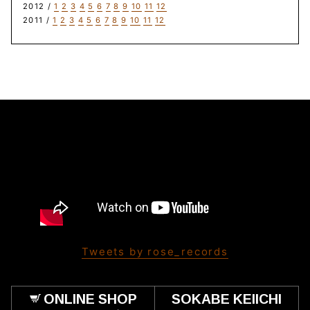
2012 /
1
2
3
4
5
6
7
8
9
10
11
12
2011 /
1
2
3
4
5
6
7
8
9
10
11
12
Tweets by rose_records
ONLINE SHOP
SOKABE KEIICHI