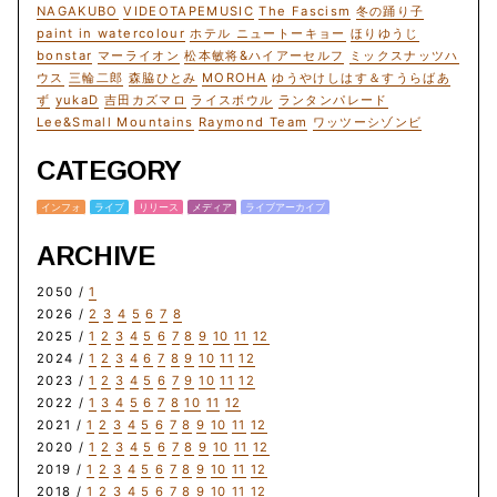
NAGAKUBO
VIDEOTAPEMUSIC
The Fascism
冬の踊り子
paint in watercolour
ホテル ニュートーキョー
ほりゆうじ
bonstar
マーライオン
松本敏将&ハイアーセルフ
ミックスナッツハ
ウス
三輪二郎
森脇ひとみ
MOROHA
ゆうやけしはす＆すうらばあ
ず
yukaD
吉田カズマロ
ライスボウル
ランタンパレード
Lee&Small Mountains
Raymond Team
ワッツーシゾンビ
CATEGORY
インフォ
ライブ
リリース
メディア
ライブアーカイブ
ARCHIVE
2050 /
1
2026 /
2
3
4
5
6
7
8
2025 /
1
2
3
4
5
6
7
8
9
10
11
12
2024 /
1
2
3
4
6
7
8
9
10
11
12
2023 /
1
2
3
4
5
6
7
9
10
11
12
2022 /
1
3
4
5
6
7
8
10
11
12
2021 /
1
2
3
4
5
6
7
8
9
10
11
12
2020 /
1
2
3
4
5
6
7
8
9
10
11
12
2019 /
1
2
3
4
5
6
7
8
9
10
11
12
2018 /
1
2
3
4
5
6
7
8
9
10
11
12