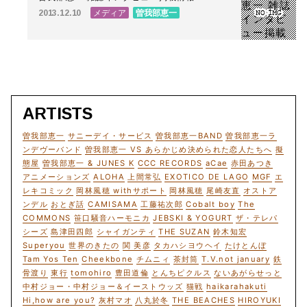
メディア
曽我部恵一
2013.12.10
ARTISTS
曽我部恵一
サニーデイ・サービス
曽我部恵一BAND
曽我部恵一ラ
ンデヴーバンド
曽我部恵一 VS あらかじめ決められた恋人たちへ
擬
態屋
曽我部恵一 & JUNES K
CCC RECORDS
aCae
赤田あつき
アニメーションズ
ALOHA
上間常弘
EXOTICO DE LAGO
MGF
エ
レキコミック
岡林風穂 withサポート
岡林風穂
尾崎友直
オストア
ンデル
おとぎ話
CAMISAMA
工藤祐次郎
Cobalt boy
The
COMMONS
笹口騒音ハーモニカ
JEBSKI & YOGURT
ザ・テレパ
シーズ
島津田四郎
シャイガンティ
THE SUZAN
鈴木知宏
Superyou
世界のきたの
関 美彦
タカハシヨウヘイ
たけとんぼ
Tam Yos Ten
Cheekbone
チムニィ
茶封筒
T.V.not january
鉄
骨渡り
東行
tomohiro
豊田道倫
とんちピクルス
ないあがらせっと
中村ジョー・中村ジョー＆イーストウッズ
猫戦
haikarahakuti
Hi,how are you?
灰村マオ
八丸於冬
THE BEACHES
HIROYUKI