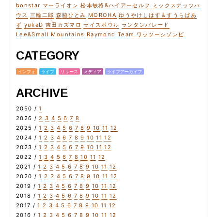
bonstar
マーライオン
松本敏将&ハイアーセルフ
ミックスナッツハ
ウス
三輪二郎
森脇ひとみ
MOROHA
ゆうやけしはす＆すうらばあ
ず
yukaD
吉田カズマロ
ライスボウル
ランタンパレード
Lee&Small Mountains
Raymond Team
ワッツーシゾンビ
CATEGORY
インフォ
ライブ
リリース
メディア
ライブアーカイブ
ARCHIVE
2050 /
1
2026 /
2
3
4
5
6
7
8
2025 /
1
2
3
4
5
6
7
8
9
10
11
12
2024 /
1
2
3
4
6
7
8
9
10
11
12
2023 /
1
2
3
4
5
6
7
9
10
11
12
2022 /
1
3
4
5
6
7
8
10
11
12
2021 /
1
2
3
4
5
6
7
8
9
10
11
12
2020 /
1
2
3
4
5
6
7
8
9
10
11
12
2019 /
1
2
3
4
5
6
7
8
9
10
11
12
2018 /
1
2
3
4
5
6
7
8
9
10
11
12
2017 /
1
2
3
4
5
6
7
8
9
10
11
12
2016 /
1
2
3
4
5
6
7
8
9
10
11
12