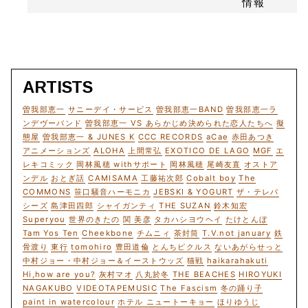
ARTISTS
曽我部恵一
サニーデイ・サービス
曽我部恵一BAND
曽我部恵一ラ
ンデヴーバンド
曽我部恵一 VS あらかじめ決められた恋人たちへ
擬
態屋
曽我部恵一 & JUNES K
CCC RECORDS
aCae
赤田あつき
アニメーションズ
ALOHA
上間常弘
EXOTICO DE LAGO
MGF
エ
レキコミック
岡林風穂 withサポート
岡林風穂
尾崎友直
オストア
ンデル
おとぎ話
CAMISAMA
工藤祐次郎
Cobalt boy
The
COMMONS
笹口騒音ハーモニカ
JEBSKI & YOGURT
ザ・テレパ
シーズ
島津田四郎
シャイガンティ
THE SUZAN
鈴木知宏
Superyou
世界のきたの
関 美彦
タカハシヨウヘイ
たけとんぼ
Tam Yos Ten
Cheekbone
チムニィ
茶封筒
T.V.not january
鉄
骨渡り
東行
tomohiro
豊田道倫
とんちピクルス
ないあがらせっと
中村ジョー・中村ジョー＆イーストウッズ
猫戦
haikarahakuti
Hi,how are you?
灰村マオ
八丸於冬
THE BEACHES
HIROYUKI
NAGAKUBO
VIDEOTAPEMUSIC
The Fascism
冬の踊り子
paint in watercolour
ホテル ニュートーキョー
ほりゆうじ