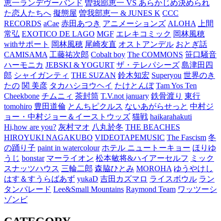
恵一ランデヴーバンド
曽我部恵一 VS あらかじめ決められ
た恋人たちへ
擬態屋
曽我部恵一 & JUNES K
CCC
RECORDS
aCae
赤田あつき
アニメーションズ
ALOHA
上間
常弘
EXOTICO DE LAGO
MGF
エレキコミック
岡林風穂
withサポート
岡林風穂
尾崎友直
オストアンデル
おとぎ話
CAMISAMA
工藤祐次郎
Cobalt boy
The COMMONS
笹口騒音
ハーモニカ
JEBSKI & YOGURT
ザ・テレパシーズ
島津田四
郎
シャイガンティ
THE SUZAN
鈴木知宏
Superyou
世界のき
たの
関 美彦
タカハシヨウヘイ
たけとんぼ
Tam Yos Ten
Cheekbone
チムニィ
茶封筒
T.V.not january
鉄骨渡り
東行
tomohiro
豊田道倫
とんちピクルス
ないあがらせっと
中村ジ
ョー・中村ジョー＆イーストウッズ
猫戦
haikarahakuti
Hi,how are you?
灰村マオ
八丸於冬
THE BEACHES
HIROYUKI NAGAKUBO
VIDEOTAPEMUSIC
The Fascism
冬
の踊り子
paint in watercolour
ホテル ニュートーキョー
ほりゆ
うじ
bonstar
マーライオン
松本敏将&ハイアーセルフ
ミック
スナッツハウス
三輪二郎
森脇ひとみ
MOROHA
ゆうやけし
はす＆すうらばあず
yukaD
吉田カズマロ
ライスボウル
ラン
タンパレード
Lee&Small Mountains
Raymond Team
ワッツーシ
ゾンビ