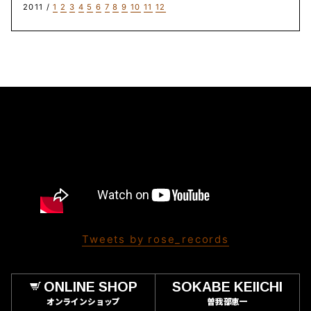
2011 /
1
2
3
4
5
6
7
8
9
10
11
12
Tweets by rose_records
ONLINE SHOP
SOKABE KEIICHI
オンラインショップ
曽我部恵一