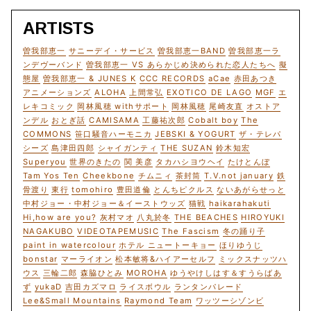
ARTISTS
曽我部恵一
サニーデイ・サービス
曽我部恵一BAND
曽我部恵一ラ
ンデヴーバンド
曽我部恵一 VS あらかじめ決められた恋人たちへ
擬
態屋
曽我部恵一 & JUNES K
CCC RECORDS
aCae
赤田あつき
アニメーションズ
ALOHA
上間常弘
EXOTICO DE LAGO
MGF
エ
レキコミック
岡林風穂 withサポート
岡林風穂
尾崎友直
オストア
ンデル
おとぎ話
CAMISAMA
工藤祐次郎
Cobalt boy
The
COMMONS
笹口騒音ハーモニカ
JEBSKI & YOGURT
ザ・テレパ
シーズ
島津田四郎
シャイガンティ
THE SUZAN
鈴木知宏
Superyou
世界のきたの
関 美彦
タカハシヨウヘイ
たけとんぼ
Tam Yos Ten
Cheekbone
チムニィ
茶封筒
T.V.not january
鉄
骨渡り
東行
tomohiro
豊田道倫
とんちピクルス
ないあがらせっと
中村ジョー・中村ジョー＆イーストウッズ
猫戦
haikarahakuti
Hi,how are you?
灰村マオ
八丸於冬
THE BEACHES
HIROYUKI
NAGAKUBO
VIDEOTAPEMUSIC
The Fascism
冬の踊り子
paint in watercolour
ホテル ニュートーキョー
ほりゆうじ
bonstar
マーライオン
松本敏将&ハイアーセルフ
ミックスナッツハ
ウス
三輪二郎
森脇ひとみ
MOROHA
ゆうやけしはす＆すうらばあ
ず
yukaD
吉田カズマロ
ライスボウル
ランタンパレード
Lee&Small Mountains
Raymond Team
ワッツーシゾンビ