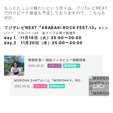
もっとたっぷり観たいという方々は、フジTレビNEXT
でのリピート放送も予定しておりますので、こちらも
ぜひ。
フジテレビNEXT『ARABAKI ROCK FEST.13』
※
スカ
パー！、スカパー！e2、各ケーブル局で視聴可
day 1 11月19日（火）25:00〜30:00
day 2 11月20日（水）
25:00〜30:00
曽我部恵一 雑誌インタビュー掲載情報
メディア
曽我部恵一
2013.10.23
MOROHA 2ndアルバム『MOROHA Ⅱ』ROSE
SHOP 予約受付開始しました。
リリース
MOROHA
2013.10.21